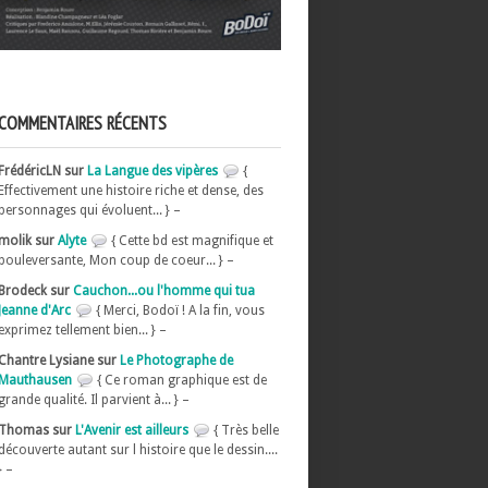
COMMENTAIRES RÉCENTS
FrédéricLN sur
La Langue des vipères
{
Effectivement une histoire riche et dense, des
personnages qui évoluent... } –
molik sur
Alyte
{ Cette bd est magnifique et
bouleversante, Mon coup de coeur... } –
Brodeck sur
Cauchon...ou l'homme qui tua
Jeanne d'Arc
{ Merci, Bodoï ! A la fin, vous
exprimez tellement bien... } –
Chantre Lysiane sur
Le Photographe de
Mauthausen
{ Ce roman graphique est de
grande qualité. Il parvient à... } –
Thomas sur
L'Avenir est ailleurs
{ Très belle
découverte autant sur l histoire que le dessin....
} –