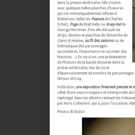
dans la presse américaine. Elle s’ouvre
avec quelques belles planches d’oeuvres
qui ont immanquablement influencé
Watterson, telles les
Peanuts
de Charles
Schulz,
Pogo
de Walt Kelly ou
Krazy Kat
de
George Herriman. Puis elle déroule les
strips, dessins et planches du dimanche de
Calvin & Hobbes
,
au fil des saisons
ou de
thématiques (les personnages
secondaires, l’importance se raconter des
histoires…). En vis-à-vis, une présentation
de l’histoire de la bande dessinée dans la
presse américaine, lieu de vie et
d’épanouissement de nombre de personnages et
Winsor McCay.
Voilà donc
une exposition finement pensée et m
reflet d’une oeuvre majeure et intemporelle de
replonger dans les albums relatant les mésavent
par Hors Collection, qui a, pour l’occasion, édi
Photos © BoDoï