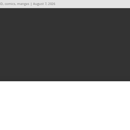
BD, comics, mangas | August 7, 2026