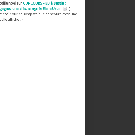
odile noel sur
CONCOURS - BD à Bastia :
gagnez une affiche signée Elene Usdin
{
merci pour ce sympathique concours c'est une
belle affiche ! } –