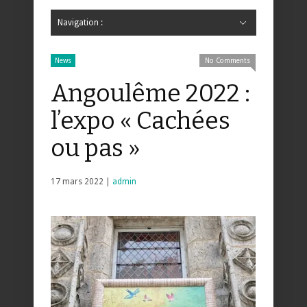
Navigation :
Hide Navigation
Accueil
Critiques
Bande dessinée
Comics
Jeunesse
Mangas
News
Bande dessinée
Comics
Manga
Jeunesse
Magazine
Bande dessinée
Comics
Jeunesse
Mangas
News
No Comments
Angoulême 2022 :
l’expo « Cachées
ou pas »
17 mars 2022 |
admin