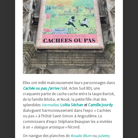
Elles ont mêlé malicieusement leurs personnages dans
Cachée ou pas, j’arrive !
(éd. Actes Sud BD), une
craquante partie de cache-cache entre la taupe Bartok,
de la famille Biloba, et Nouk, la petite fille chat des
splendides
Vermeilles
.
Lolita Séchan
et
Camille Jourdy
dialoguent harmonieusement dans l’expo « Cachées
ou pas » à l’hôtel Saint-Simon à Angoulême. Le
commissaire d’expo Stéphane Beaujean les a invitées
à un
« dialogue artistique »
fécond.
On navigue des planches de
Rosalie Blum
ou
Juliette
,