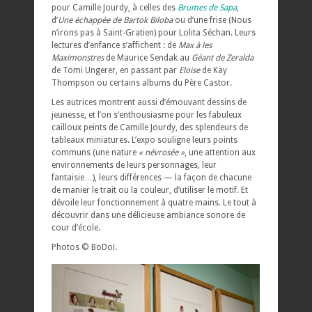
pour Camille Jourdy, à celles des
Brumes de Sapa
,
d’
Une échappée de Bartok Biloba
ou d’une frise (Nous
n’irons pas à Saint-Gratien) pour Lolita Séchan. Leurs
lectures d’enfance s’affichent : de
Max à les
Maximonstres
de Maurice Sendak au
Géant de Zeralda
de Tomi Ungerer, en passant par
Eloise
de Kay
Thompson ou certains albums du Père Castor.
Les autrices montrent aussi d’émouvant dessins de
jeunesse, et l’on s’enthousiasme pour les fabuleux
cailloux peints de Camille Jourdy, des splendeurs de
tableaux miniatures. L’expo souligne leurs points
communs (une nature
« névrosée »
, une attention aux
environnements de leurs personnages, leur
fantaisie…), leurs différences — la façon de chacune
de manier le trait ou la couleur, d’utiliser le motif. Et
dévoile leur fonctionnement à quatre mains. Le tout à
découvrir dans une délicieuse ambiance sonore de
cour d’école.
Photos © BoDoï.