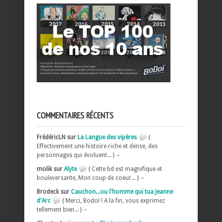
COMMENTAIRES RÉCENTS
FrédéricLN sur
La Langue des vipères
{
Effectivement une histoire riche et dense, des
personnages qui évoluent... } –
molik sur
Alyte
{ Cette bd est magnifique et
bouleversante, Mon coup de coeur... } –
Brodeck sur
Cauchon...ou l'homme qui tua Jeanne
d'Arc
{ Merci, Bodoï ! A la fin, vous exprimez
tellement bien... } –