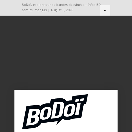
BoDoï, explorateur de bandes dessinées – Infos BD,
comics, mangas | August 9, 2026