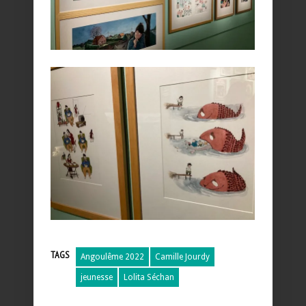
TAGS
Angoulême 2022
Camille Jourdy
jeunesse
Lolita Séchan