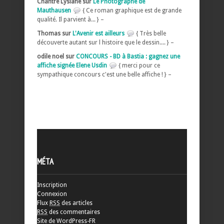
Chantre Lysiane sur
Le Photographe de
Mauthausen
{ Ce roman graphique est de grande
qualité. Il parvient à... } –
Thomas sur
L'Avenir est ailleurs
{ Très belle
découverte autant sur l histoire que le dessin.... } –
odile noel sur
CONCOURS - BD à Bastia : gagnez une
affiche signée Elene Usdin
{ merci pour ce
sympathique concours c'est une belle affiche ! } –
MÉTA
Inscription
Connexion
Flux
RSS
des articles
RSS
des commentaires
Site de WordPress-FR