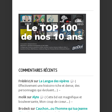
COMMENTAIRES RÉCENTS
FrédéricLN sur
La Langue des vipères
{
Effectivement une histoire riche et dense, des
personnages qui évoluent... } –
molik sur
Alyte
{ Cette bd est magnifique et
bouleversante, Mon coup de coeur... } –
Brodeck sur
Cauchon...ou l'homme qui tua Jeanne