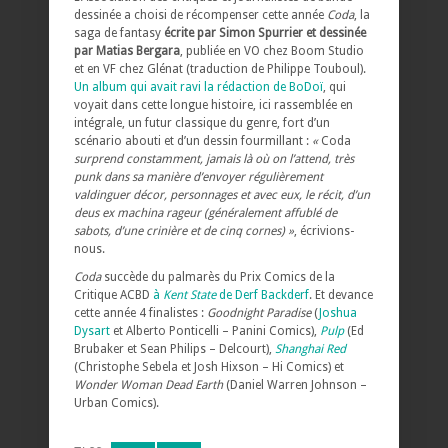
dessinée a choisi de récompenser cette année
Coda
, la
saga de fantasy
écrite par Simon Spurrier et dessinée
par Matias Bergara
, publiée en VO chez Boom Studio
et en VF chez Glénat (traduction de Philippe Touboul).
Un album qui avait ravi la rédaction de BoDoï
, qui
voyait dans cette longue histoire, ici rassemblée en
intégrale, un futur classique du genre, fort d’un
scénario abouti et d’un dessin fourmillant :
«
Coda
surprend constamment, jamais là où on l’attend, très
punk dans sa manière d’envoyer régulièrement
valdinguer décor, personnages et avec eux, le récit, d’un
deus ex machina rageur (généralement affublé de
sabots, d’une crinière et de cinq cornes) »
, écrivions-
nous.
Coda
succède du palmarès du Prix Comics de la
Critique ACBD
à
Kent State
de Derf Backderf
. Et devance
cette année 4 finalistes :
Goodnight Paradise
(
Joshua
Dysart
et Alberto Ponticelli – Panini Comics),
Pulp
(Ed
Brubaker et Sean Philips – Delcourt),
Shanghai Red
(Christophe Sebela et Josh Hixson – Hi Comics) et
Wonder Woman Dead Earth
(Daniel Warren Johnson –
Urban Comics).