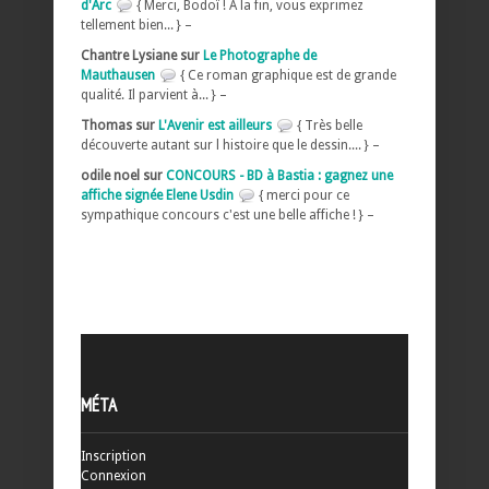
d'Arc
{ Merci, Bodoï ! A la fin, vous exprimez
tellement bien... } –
Chantre Lysiane sur
Le Photographe de
Mauthausen
{ Ce roman graphique est de grande
qualité. Il parvient à... } –
Thomas sur
L'Avenir est ailleurs
{ Très belle
découverte autant sur l histoire que le dessin.... } –
odile noel sur
CONCOURS - BD à Bastia : gagnez une
affiche signée Elene Usdin
{ merci pour ce
sympathique concours c'est une belle affiche ! } –
MÉTA
Inscription
Connexion