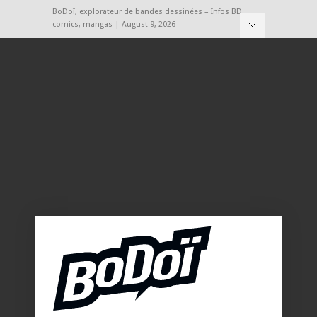
BoDoï, explorateur de bandes dessinées – Infos BD,
comics, mangas | August 9, 2026