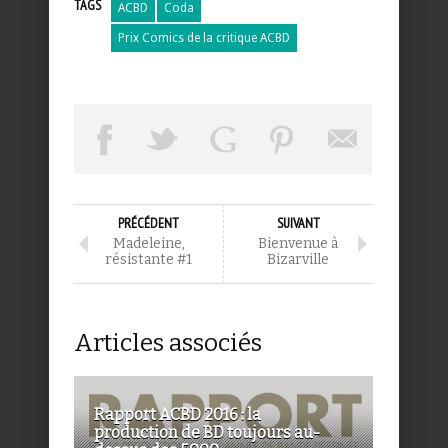
TAGS
ACBD
Coda
Prix Comics de la critique ACBD
PRÉCÉDENT
SUIVANT
Madeleine,
Bienvenue à
résistante #1
Bizarville
Articles associés
Rapport ACBD 2016 : la
production de BD toujours au-