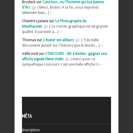
Brodeck sur
Cauchon...ou l'homme qui tua Jeanne
d'Arc
{ Merci, Bodoï ! A la fin, vous exprimez
tellement bien... } –
Chantre Lysiane sur
Le Photographe de
Mauthausen
{ Ce roman graphique est de grande
qualité. Il parvient à... } –
Thomas sur
L'Avenir est ailleurs
{ Très belle
découverte autant sur l histoire que le dessin.... } –
odile noel sur
CONCOURS - BD à Bastia : gagnez une
affiche signée Elene Usdin
{ merci pour ce
sympathique concours c'est une belle affiche ! } –
MÉTA
Inscription