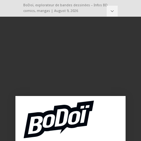
BoDoï, explorateur de bandes dessinées – Infos BD,
comics, mangas | August 9, 2026