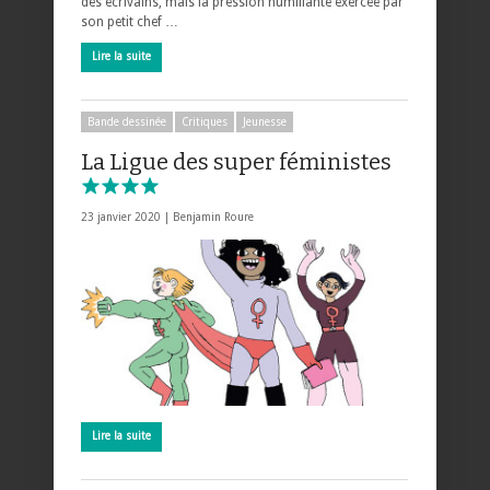
des écrivains, mais la pression humiliante exercée par
son petit chef …
Lire la suite
Bande dessinée
Critiques
Jeunesse
La Ligue des super féministes
23 janvier 2020 |
Benjamin Roure
Lire la suite