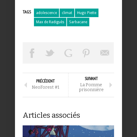
TAGS
adolescence
climat
Hugo Piette
Max de Radiguès
Sarbacane
SUIVANT
PRÉCÉDENT
La Pomme
NeoForest #1
prisonnière
Articles associés