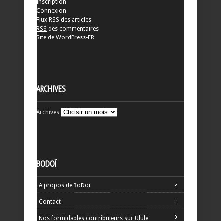
Inscription
Connexion
Flux
RSS
des articles
RSS
des commentaires
Site de WordPress-FR
ARCHIVES
Archives
BODOÏ
A propos de BoDoï
Contact
Nos formidables contributeurs sur Ulule