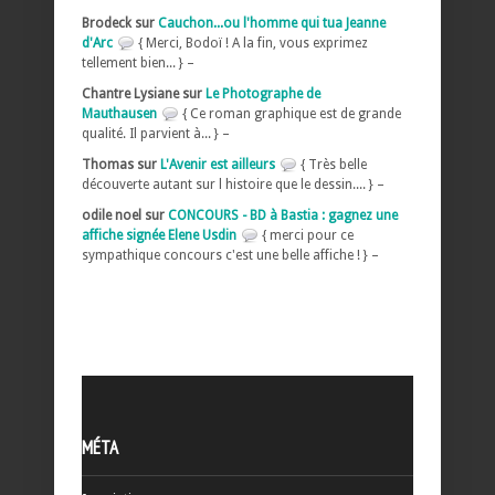
Brodeck sur
Cauchon...ou l'homme qui tua Jeanne
d'Arc
{ Merci, Bodoï ! A la fin, vous exprimez
tellement bien... } –
Chantre Lysiane sur
Le Photographe de
Mauthausen
{ Ce roman graphique est de grande
qualité. Il parvient à... } –
Thomas sur
L'Avenir est ailleurs
{ Très belle
découverte autant sur l histoire que le dessin.... } –
odile noel sur
CONCOURS - BD à Bastia : gagnez une
affiche signée Elene Usdin
{ merci pour ce
sympathique concours c'est une belle affiche ! } –
MÉTA