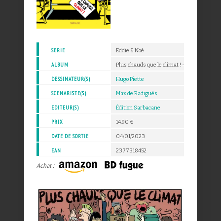
SERIE
Eddie & Noé
ALBUM
Plus chauds que le climat ! - 1
DESSINATEUR(S)
Hugo Piette
SCENARISTE(S)
Max de Radiguès
EDITEUR(S)
Édition Sarbacane
PRIX
14.90 €
DATE DE SORTIE
04/01/2023
EAN
2377318452
Achat :