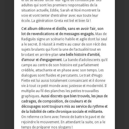
et de se laisser dicter leur ligne de conduite par des
adultes qui sont les premiers responsables de la
situation actuelle, Eddie, Sarah et Noé montrent la
voie et vont tenter d’entraîner avec eux toute leur
école. La génération Greta est bel et bien là !
Cet album détonne et distille, sans en avoir l’air, son
lot de revendications et de messages engagés.
Max de
Radiguès signe un scénario habile et agile dont lui seul
a le secret. Il réussit à mettre au cœur de son récit des
sujets brulants qui font la une de l’actualité tout en
brodant en arrière-plan
une belle histoire d’amitié,
d’amour et d’engagement
. La bande d’adolescents qu’il
campe au centre de son histoire est parfaitement
crédible, attachante et en phase avec son temps. Les
dialogues sont fluides et percutants. Le trait d’Hugo
Piette est lui aussi totalement convaincant et il donne
vie à tout ce petit monde avec justesse et modernité. Il
multiplie au fil des planches les petites trouvailles
graphiques.
Aussi discrets que bien trouvés, les jeux de
cadrages, de composition, de couleurs et de
découpages sont toujours mis au service du rythme et
de la lisibilité de cette chronique sociale et militante.
On referme ce livre avec l’envie de battre le pavé et de
rejoindre le mouvement. En attendant la suite, on a le
temps de préparer nos slogans !