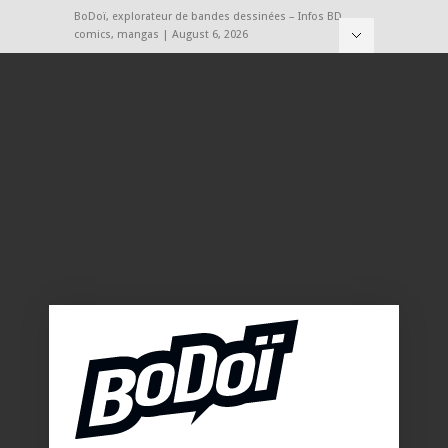
BoDoï, explorateur de bandes dessinées – Infos BD,
comics, mangas | August 6, 2026