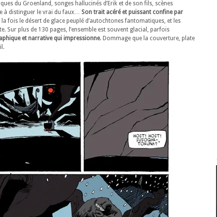
ques du Groenland, songes hallucinés d’Erik et de son fils, scènes
e à distinguer le vrai du faux…
Son trait acéré et puissant confine par
la fois le désert de glace peuplé d’autochtones fantomatiques, et les
nte. Sur plus de 130 pages, l’ensemble est souvent glacial, parfois
aphique et narrative qui impressionne
. Dommage que la couverture, plate
l.