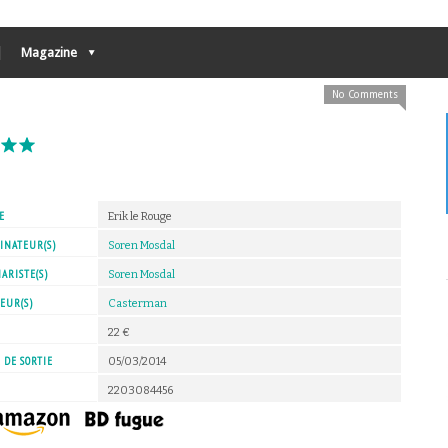
Magazine
No Comments
E
Erik le Rouge
INATEUR(S)
Soren Mosdal
ARISTE(S)
Soren Mosdal
EUR(S)
Casterman
X
22 €
 DE SORTIE
05/03/2014
2203084456