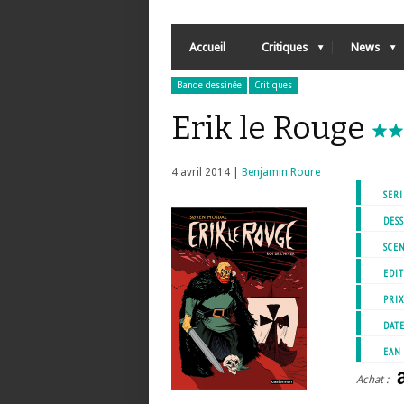
Accueil
Critiques
News
Bande dessinée
Critiques
Erik le Rouge
4 avril 2014 |
Benjamin Roure
SERI
DESS
SCEN
EDIT
PRI
DATE
EAN
Achat :