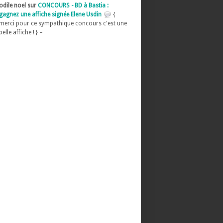
odile noel sur
CONCOURS - BD à Bastia :
gagnez une affiche signée Elene Usdin
{
merci pour ce sympathique concours c'est une
belle affiche ! } –