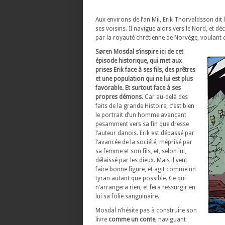
Aux environs de l’an Mil, Erik Thorvaldsson dit 
ses voisins. Il navigue alors vers le Nord, et 
par la royauté chrétienne de Norvège, voulant 
Søren Mosdal s’inspire ici de cet
épisode historique, qui met aux
prises Erik face à ses fils, des prêtres
et une population qui ne lui est plus
favorable. Et surtout face à ses
propres démons.
Car au-delà des
faits de la grande Histoire, c’est bien
le portrait d’un homme avançant
pesamment vers sa fin que dresse
l’auteur danois. Erik est dépassé par
l’avancée de la société, méprisé par
sa femme et son fils, et, selon lui,
délaissé par les dieux. Mais il veut
faire bonne figure, et agit comme un
tyran autant que possible. Ce qui
n’arrangera rien, et fera ressurgir en
lui sa folie sanguinaire.
Mosdal n’hésite pas à construire son
livre
comme un conte
, naviguant