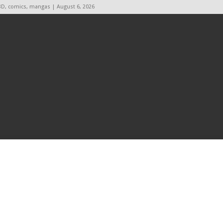
BD, comics, mangas | August 6, 2026