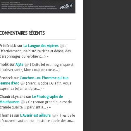
COMMENTAIRES RÉCENTS
FrédéricLN sur
La Langue des vipères
{
Effectivement une histoire riche et dense, des
personnages qui évoluent... } –
molik sur
Alyte
{ Cette bd est magnifique et
bouleversante, Mon coup de coeur... } –
Brodeck sur
Cauchon...ou l'homme qui tua
Jeanne d'Arc
{ Merci, Bodoï ! A la fin, vous
exprimez tellement bien... } –
Chantre Lysiane sur
Le Photographe de
Mauthausen
{ Ce roman graphique est de
grande qualité. Il parvient à... } –
Thomas sur
L'Avenir est ailleurs
{ Très belle
découverte autant sur l histoire que le dessin....
} –