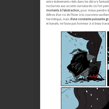
entre événements réels dans les décors fantasti
nocturnes aux accents surnaturels où l’on pein
moments à l’abstraction,
pour mieux peindre à 
délires d’un roi de l’hiver à la couronne vacilla
hermétique, mais
d’une constante puissante gr
et banale, ne fasse pas honneur à si beau travai