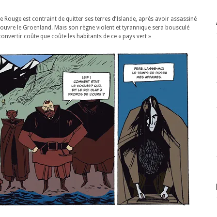
le Rouge est contraint de quitter ses terres d’Islande, après avoir assassiné
découvre le Groenland. Mais son règne violent et tyrannique sera bousculé
convertir coûte que coûte les habitants de ce « pays vert »…