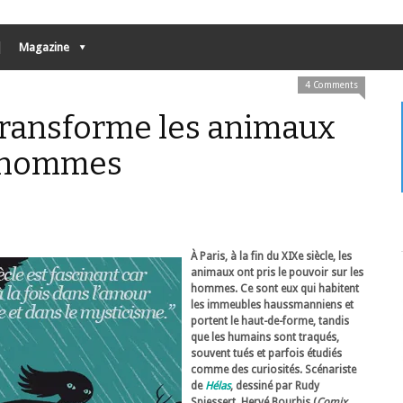
Magazine
4 Comments
transforme les animaux
d'hommes
À Paris, à la fin du XIXe siècle, les
animaux ont pris le pouvoir sur les
hommes. Ce sont eux qui habitent
les immeubles haussmanniens et
portent le haut-de-forme, tandis
que les humains sont traqués,
souvent tués et parfois étudiés
comme des curiosités. Scénariste
de
Hélas
, dessiné par Rudy
Spiessert, Hervé Bourhis (
Comix