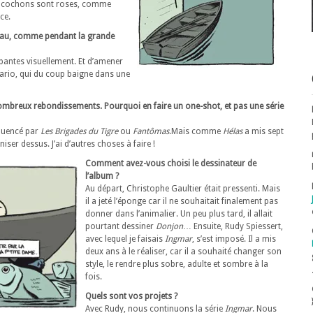
 les cochons sont roses, comme
ce.
l’eau, comme pendant la grande
ppantes visuellement. Et d’amener
ario, qui du coup baigne dans une
breux rebondissements. Pourquoi en faire un one-shot, et pas une série
nfluencé par
Les Brigades du Tigre
ou
Fantômas
.Mais comme
Hélas
a mis sept
niser dessus. J’ai d’autres choses à faire !
Comment avez-vous choisi le dessinateur de
l’album ?
Au départ, Christophe Gaultier était pressenti. Mais
il a jeté l’éponge car il ne souhaitait finalement pas
donner dans l’animalier. Un peu plus tard, il allait
pourtant dessiner
Donjon
… Ensuite, Rudy Spiessert,
avec lequel je faisais
Ingmar
, s’est imposé. Il a mis
deux ans à le réaliser, car il a souhaité changer son
style, le rendre plus sobre, adulte et sombre à la
fois.
Quels sont vos projets ?
Avec Rudy, nous continuons la série
Ingmar
. Nous