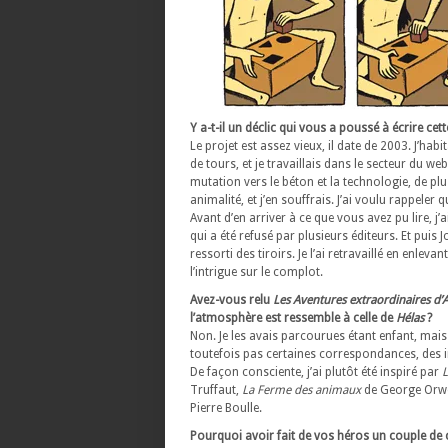
Y a-t-il un déclic qui vous a poussé à écrire cett
Le projet est assez vieux, il date de 2003. J’habi
de tours, et je travaillais dans le secteur du we
mutation vers le béton et la technologie, de pl
animalité, et j’en souffrais. J’ai voulu rappeler q
Avant d’en arriver à ce que vous avez pu lire, j’a
qui a été refusé par plusieurs éditeurs. Et puis 
ressorti des tiroirs. Je l’ai retravaillé en enlevan
l’intrigue sur le complot.
Avez-vous relu
Les Aventures extraordinaires d’
l’atmosphère est ressemble à celle de
Hélas
?
Non. Je les avais parcourues étant enfant, mais 
toutefois pas certaines correspondances, des i
De façon consciente, j’ai plutôt été inspiré par
L
Truffaut,
La Ferme des animaux
de George Orw
Pierre Boulle.
Pourquoi avoir fait de vos héros un couple de