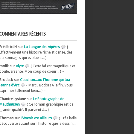
COMMENTAIRES RÉCENTS
FrédéricLN sur
La Langue des vipères
{
Effectivement une histoire riche et dense, des
personnages qui évoluent... } –
molik sur
Alyte
{ Cette bd est magnifique et
bouleversante, Mon coup de coeur... } –
Brodeck sur
Cauchon...ou l'homme qui tua
Jeanne d'Arc
{ Merci, Bodoï ! A la fin, vous
exprimez tellement bien... } –
Chantre Lysiane sur
Le Photographe de
Mauthausen
{ Ce roman graphique est de
grande qualité. Il parvient à... } –
Thomas sur
L'Avenir est ailleurs
{ Très belle
découverte autant sur l histoire que le dessin....
} –