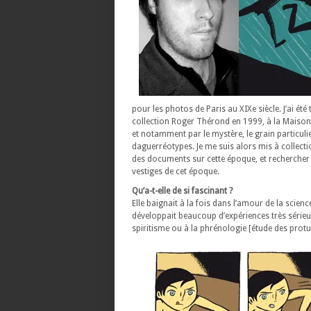
pour les photos de Paris au XIXe siècle. J’ai été
collection Roger Thérond en 1999, à la Maiso
et notamment par le mystère, le grain particuli
daguerréotypes. Je me suis alors mis à collect
des documents sur cette époque, et rechercher
vestiges de cet époque.
Qu’a-t-elle de si fascinant ?
Elle baignait à la fois dans l’amour de la scienc
développait beaucoup d’expériences très sérieus
spiritisme ou à la phrénologie [étude des prot