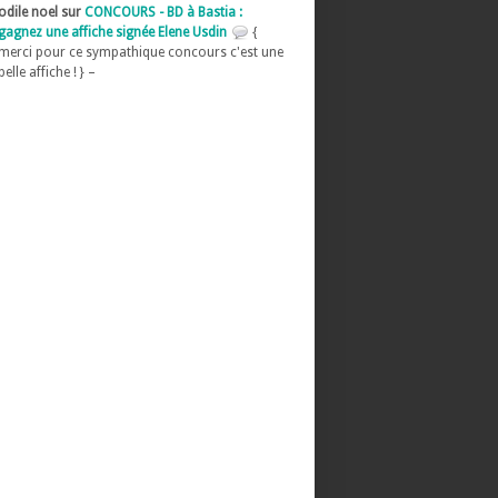
odile noel sur
CONCOURS - BD à Bastia :
gagnez une affiche signée Elene Usdin
{
merci pour ce sympathique concours c'est une
belle affiche ! } –