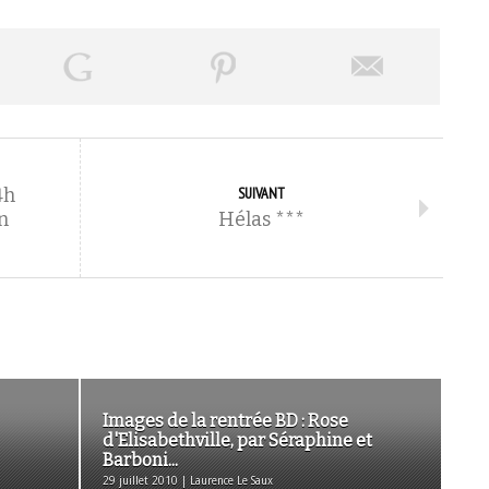
4h
SUIVANT
n
Hélas ***
Images de la rentrée BD : Rose
d'Elisabethville, par Séraphine et
Barboni...
29 juillet 2010 | Laurence Le Saux