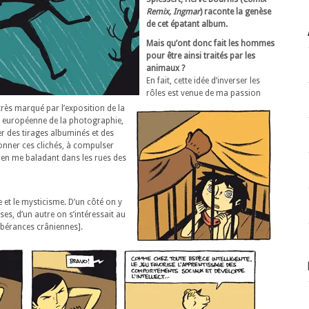
Remix, Ingmar
) raconte la genèse
de cet épatant album.
Mais qu’ont donc fait les hommes
pour être ainsi traités par les
animaux ?
En fait, cette idée d’inverser les
rôles est venue de ma passion
 très marqué par l’exposition de la
n européenne de la photographie,
er des tirages albuminés et des
ionner ces clichés, à compulser
 en me baladant dans les rues des
e et le mysticisme. D’un côté on y
es, d’un autre on s’intéressait au
ubérances crâniennes].