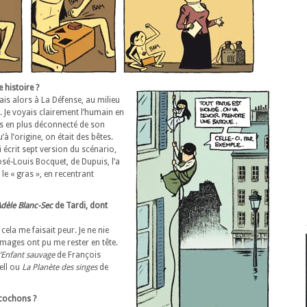
e histoire ?
tais alors à La Défense, au milieu
b. Je voyais clairement l’humain en
us en plus déconnecté de son
u’à l’origine, on était des bêtes.
i écrit sept version du scénario,
José-Louis Bocquet, de Dupuis, l’a
t le « gras », en recentrant
Adèle Blanc-Sec
de Tardi, dont
cela me faisait peur. Je ne nie
mages ont pu me rester en tête.
’Enfant sauvage
de François
ell ou
La Planète des singes
de
 cochons ?