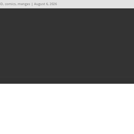
BD, comics, mangas | August 6, 2026