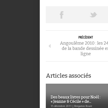
PRÉCÉDENT
Angoulême 2010 : les 2
de la bande dessinée e
ligne
Articles associés
Des beaux livres pour Noël :
« Jeanne & Cécile » de...
15 décembre 2011 | Benjamin Roure