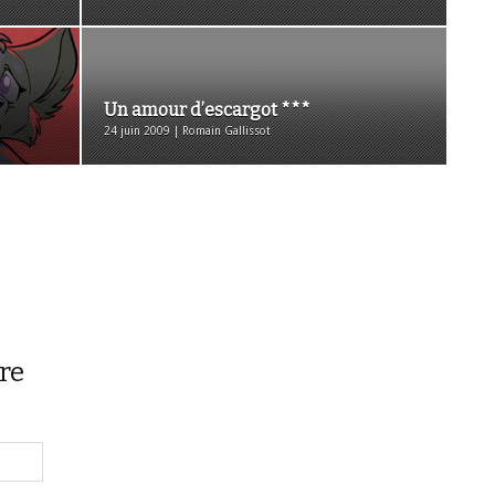
Un amour d’escargot ***
24 juin 2009 | Romain Gallissot
re