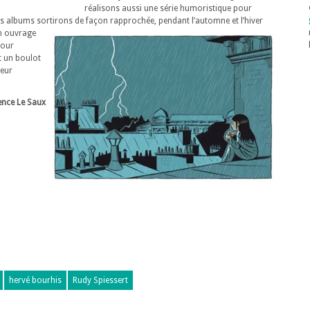
réalisons aussi une série humoristique pour
s albums sortirons de façon rapprochée, pendant l’automne et l’hiver
un ouvrage
pour
t un boulot
leur
ence Le Saux
hervé bourhis
Rudy Spiessert