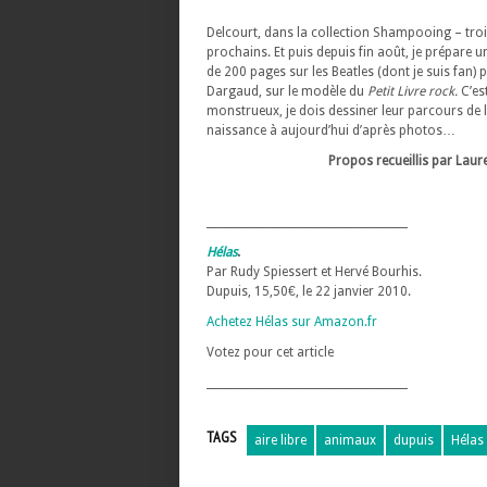
Delcourt, dans la collection Shampooing – troi
prochains.
Et puis depuis fin août, je prépare 
de 200 pages sur les Beatles (dont je suis fan) 
Dargaud, sur le modèle du
Petit Livre rock.
C’es
monstrueux, je dois dessiner leur parcours de 
naissance à aujourd’hui d’après photos…
Propos recueillis par Laur
_____________________________________
Hélas
.
Par Rudy Spiessert et Hervé Bourhis.
Dupuis, 15,50€, le 22 janvier 2010.
Achetez Hélas sur Amazon.fr
Votez pour cet article
_____________________________________
TAGS
aire libre
animaux
dupuis
Hélas