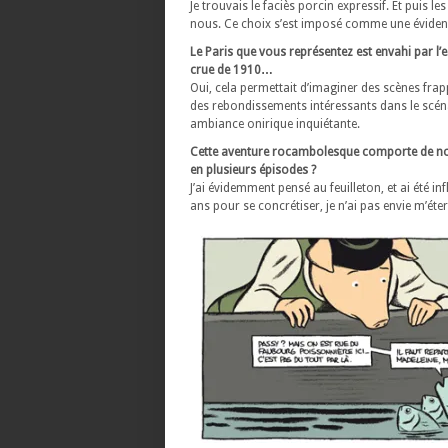
Je trouvais le faciès porcin expressif. Et puis
nous. Ce choix s’est imposé comme une éviden
Le Paris que vous représentez est envahi par 
crue de 1910…
Oui, cela permettait d’imaginer des scènes fra
des rebondissements intéressants dans le scén
ambiance onirique inquiétante.
Cette aventure rocambolesque comporte de nom
en plusieurs épisodes ?
J’ai évidemment pensé au feuilleton, et ai été i
ans pour se concrétiser, je n’ai pas envie m’éter