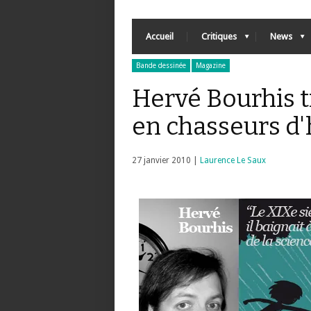
Accueil
Critiques
News
Bande dessinée
Magazine
Hervé Bourhis 
en chasseurs 
27 janvier 2010 |
Laurence Le Saux