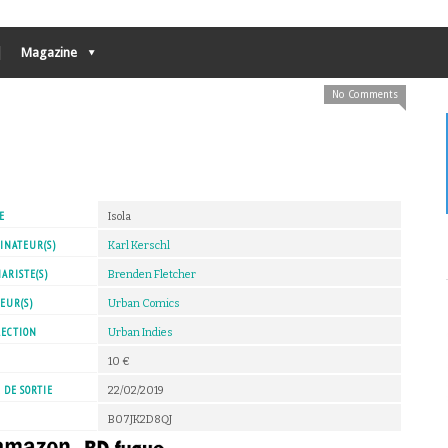
Magazine
No Comments
E
Isola
INATEUR(S)
Karl Kerschl
ARISTE(S)
Brenden Fletcher
EUR(S)
Urban Comics
LECTION
Urban Indies
X
10 €
 DE SORTIE
22/02/2019
B07JK2D8QJ