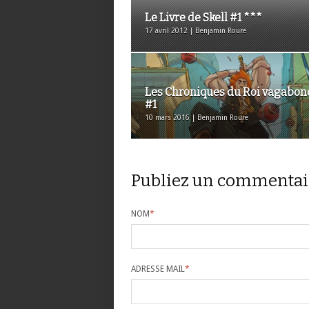
Le Livre de Skell #1 ***
17 avril 2012 | Benjamin Roure
Les Chroniques du Roi vagabon
#1
10 mars 2016 | Benjamin Roure
Publiez un commentai
NOM
*
ADRESSE MAIL
*