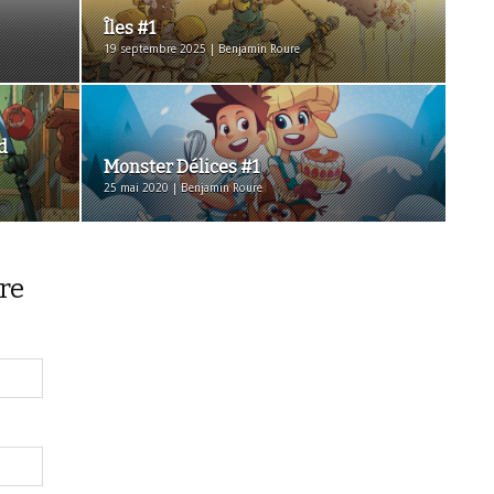
Îles #1
19 septembre 2025 | Benjamin Roure
d
Monster Délices #1
25 mai 2020 | Benjamin Roure
re