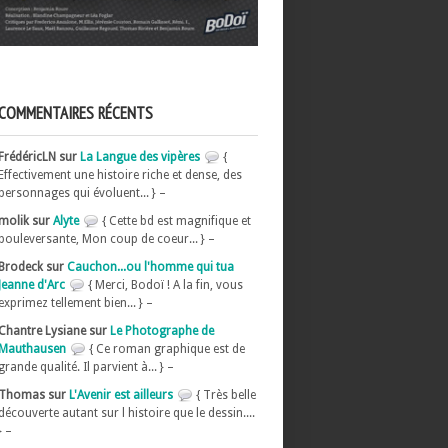
COMMENTAIRES RÉCENTS
FrédéricLN sur
La Langue des vipères
{
Effectivement une histoire riche et dense, des
personnages qui évoluent... } –
molik sur
Alyte
{ Cette bd est magnifique et
bouleversante, Mon coup de coeur... } –
Brodeck sur
Cauchon...ou l'homme qui tua
Jeanne d'Arc
{ Merci, Bodoï ! A la fin, vous
exprimez tellement bien... } –
Chantre Lysiane sur
Le Photographe de
Mauthausen
{ Ce roman graphique est de
grande qualité. Il parvient à... } –
Thomas sur
L'Avenir est ailleurs
{ Très belle
découverte autant sur l histoire que le dessin....
} –