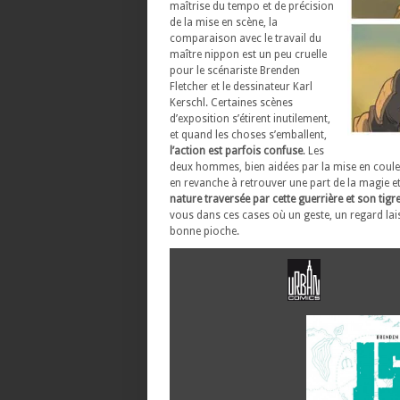
maîtrise du tempo et de précision
de la mise en scène, la
comparaison avec le travail du
maître nippon est un peu cruelle
pour le scénariste Brenden
Fletcher et le dessinateur Karl
Kerschl. Certaines scènes
d’exposition s’étirent inutilement,
et quand les choses s’emballent,
l’action est parfois confuse
. Les
deux hommes, bien aidées par la mise en couleur
en revanche à retrouver une part de la magie et 
nature traversée par cette guerrière et son tigr
vous dans ces cases où un geste, un regard lais
bonne pioche.