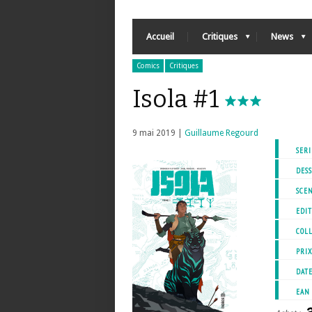
Accueil
Critiques
News
Comics
Critiques
Isola #1
9 mai 2019 |
Guillaume Regourd
SERI
DESS
SCEN
EDIT
COL
PRI
DATE
EAN