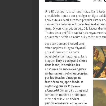
Achat :
Une BD tient parfois sur une image. Dans
Isola
,
une pluie battante pour protéger un tigre paisib
deux auteurs depuis les tout premiers stades de
d’ouverture de la série. Excellente idée d’autant 
reine, Olwyn, changée en bête à la faveur d’un m
Toutes deux ont fui la capitale du royaume et so
pourra être défait. La route qui y mène sera t
Les deux auteurs d’
Isola
disent
s’être inspirés d’Hayao Miyazaki
pour donner corps à cette
odyssée fantasmagorique. Sans
blague !
Il n’y a pas grand-chose
dans le ton, le bestiaire, les
costumes ou encore les figures
mi-humaines mi-divines croisées
par les deux héroïnes qui ne
fasse écho au Japon féodal et
mythologique de
Princesse
Mononoké
.
On aurait pu plus mal
tomber en matière de référence
même si celle-ci en
devient
parfois écrasante
: en termes de