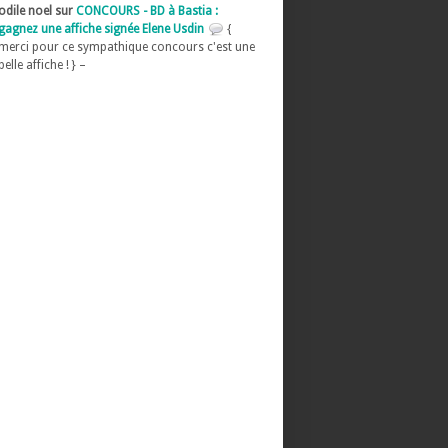
odile noel sur
CONCOURS - BD à Bastia :
gagnez une affiche signée Elene Usdin
{
merci pour ce sympathique concours c'est une
belle affiche ! } –