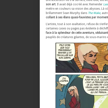
une ascension vers la surface, belle idée, ext
son art
. Il avait déjà cocréé avec Remender
Las
mettre en couleurs sa vision des abysses. Là où 
brillamment Sean Murphy dans
The Wake
, autr
collant à ses élans quasi-fauvistes par momen
L’artiste, tout à son exaltation, refuse de s’enf
certaines cases ou pages pas évidente à déchif
face à la splendeur de cette aventure, séduisan
peuplés de créatures géantes, de sous-marins 