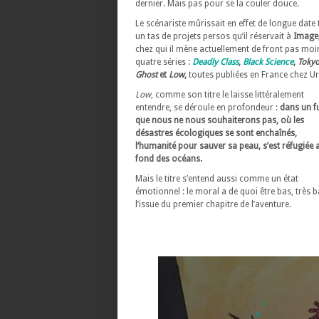
dernier. Mais pas pour se la couler douce.
Le scénariste mûrissait en effet de longue date 
un tas de projets persos qu’il réservait à
Image
chez qui il mène actuellement de front pas moi
quatre séries :
Deadly Class
,
Black Science
,
Toky
Ghost
et
Low
,
toutes publiées en France chez U
Low
, comme son titre le laisse littéralement
entendre, se déroule en profondeur :
dans un f
que nous ne nous souhaiterons pas, où les
désastres écologiques se sont enchaînés,
l‘humanité pour sauver sa peau, s’est réfugiée 
fond des océans.
Mais le titre s’entend aussi comme un état
émotionnel : le moral a de quoi être bas, très b
l’issue du premier chapitre de l’aventure.