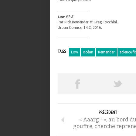
____________________
Low #1-2
Par Rick Remender et Greg Tocchini.
Urban Comics, 14 €, 2016.
____________________
TAGS
Low
océan
Remender
science fi
PRÉCÉDENT
« Aaarg ! », au bord d
gouffre, cherche repren