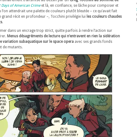
raordinairement transmise au dessin par un
Greg Tocchini au sommet de
t Days of American Crime
et là, en confiance, se lâche pour composer et
l’on attendrait une palette de couleurs plutôt bleutée – ce qu’avait fait
e grand récit en profondeur –, Tocchini privilégie lui
les couleurs chaudes
ts
.
ermer dans un encrage trop strict, quitte parfois à rendre l’action sur
frer.
Menus désagréments de lecture qui n’entravent en rien la sidération
te variation subaquatique sur le space opera
avec ses grands fonds
et de mutants.