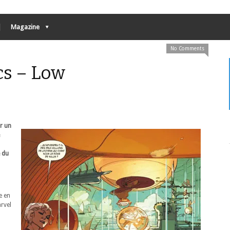
Magazine
No Comments
cs – Low
r un
e du
e en
rvel