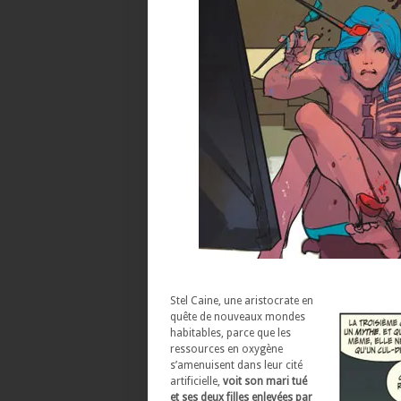
Stel Caine, une aristocrate en
quête de nouveaux mondes
habitables, parce que les
ressources en oxygène
s’amenuisent dans leur cité
artificielle,
voit son mari tué
et ses deux filles enlevées par