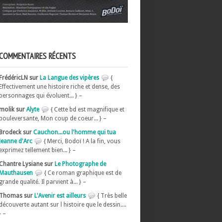
COMMENTAIRES RÉCENTS
FrédéricLN sur
La Langue des vipères
{
Effectivement une histoire riche et dense, des
personnages qui évoluent... } –
molik sur
Alyte
{ Cette bd est magnifique et
bouleversante, Mon coup de coeur... } –
Brodeck sur
Cauchon...ou l'homme qui tua
Jeanne d'Arc
{ Merci, Bodoï ! A la fin, vous
exprimez tellement bien... } –
Chantre Lysiane sur
Le Photographe de
Mauthausen
{ Ce roman graphique est de
grande qualité. Il parvient à... } –
Thomas sur
L'Avenir est ailleurs
{ Très belle
découverte autant sur l histoire que le dessin....
} –