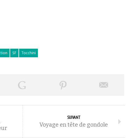
ction
SF
Tocchini
SUIVANT
u
Voyage en tête de gondole
eur