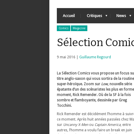
Accueil
Critiques
News
Comics
Magazine
Sélection Comi
9 mai 2016 |
Guillaume Regourd
La Sélection Comics vous propose un focus su
titre anglo-saxon qui vous sortira de la routine
super-héroïque. Zoom sur
Low
, nouvelle série
épatante d’un des scénaristes les plus en form
moment, Rick Remender. Où de la SF à la fois
sombre et flamboyante, dessinée par Greg
Tocchini.
Rick Remender est décidément l’homme à suivr
ce moment. Après huit années passées chez Ma
sur
Uncanny X-Men
ou
Captain America
, entre
autres, l’homme a voulu faire un break en juin