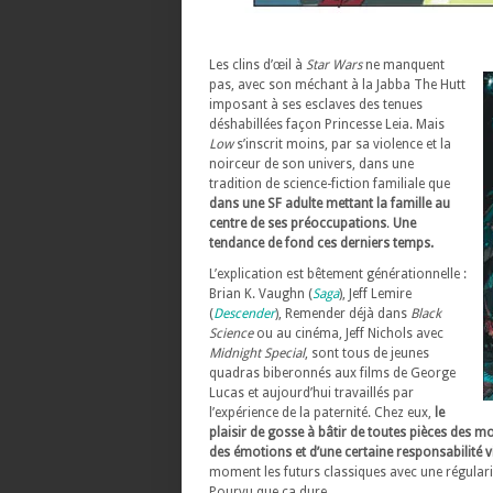
Les clins d’œil à
Star Wars
ne manquent
pas, avec son méchant à la Jabba The Hutt
imposant à ses esclaves des tenues
déshabillées façon Princesse Leia. Mais
Low
s’inscrit moins, par sa violence et la
noirceur de son univers, dans une
tradition de science-fiction familiale que
dans une SF adulte mettant la famille au
centre de ses préoccupations
.
Une
tendance de fond ces derniers temps.
L’explication est bêtement générationnelle :
Brian K. Vaughn (
Saga
), Jeff Lemire
(
Descender
), Remender déjà dans
Black
Science
ou au cinéma, Jeff Nichols avec
Midnight Special
, sont tous de jeunes
quadras biberonnés aux films de George
Lucas et aujourd’hui travaillés par
l’expérience de la paternité. Chez eux,
le
plaisir de gosse à bâtir de toutes pièces des m
des émotions et d’une certaine responsabilité v
moment les futurs classiques avec une régular
Pourvu que ça dure.