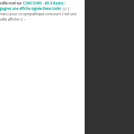
odile noel sur
CONCOURS - BD à Bastia :
gagnez une affiche signée Elene Usdin
{
merci pour ce sympathique concours c'est une
belle affiche ! } –