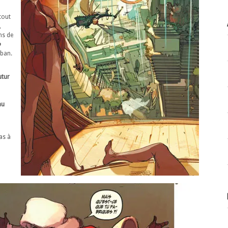
tout
,
ns de
o
rban.
utur
au
as à