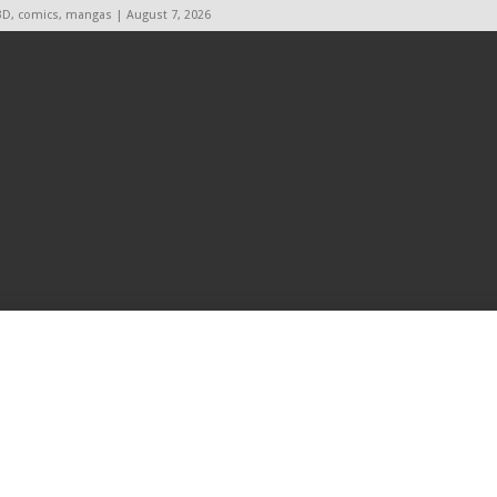
BD, comics, mangas | August 7, 2026