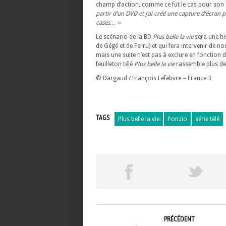
champ d’action, comme ce fut le cas pour son
partir d’un DVD et j’ai créé une capture d’écran 
cases… »
Le scénario de la BD
Plus belle la vie
sera une hi
de Gégé et de Ferru) et qui fera intervenir de 
mais une suite n’est pas à exclure en fonction d
feuilleton télé
Plus belle la vie
rassemble plus de 
© Dargaud / François Lefebvre – France 3
TAGS
Plus belle la vie
Ponzio
série télé
PRÉCÉDENT