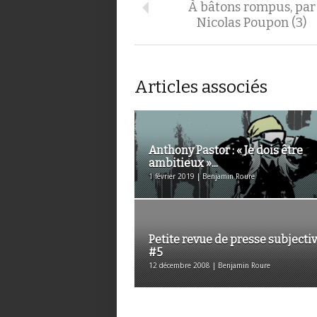
À bâtons rompus, par
Nicolas Poupon (3)
Articles associés
Anthony Pastor : « Je dois être
ambitieux »...
1 février 2019 | Benjamin Roure
Petite revue de presse subjecti
#5
12 décembre 2008 | Benjamin Roure