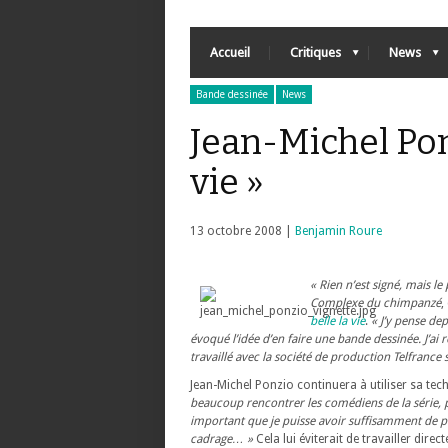
Accueil
Critiques
News
Bande dessinée
News
Jean-Michel Ponz
vie »
13 octobre 2008 |
Benjamin Roure
«
Rien n’est signé, mais le
Complexe du chimpanzé
,
belle la vie
.
« J’y pense dep
évoqué l’idée d’en faire une bande dessinée. J’ai r
travaillé avec la société de production Telfrance
Jean-Michel Ponzio continuera à utiliser sa te
beaucoup rencontrer les comédiens de la série, 
important que je puisse avoir suffisamment de p
cadrage… »
Cela lui éviterait de travailler dire