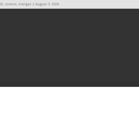
BD, comics, mangas | August 7, 2026