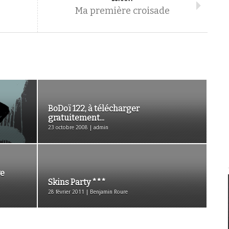
Ma première croisade
BoDoï 122, à télécharger
gratuitement...
23 octobre 2008 | admin
ve
Skins Party ***
28 février 2011 | Benjamin Roure