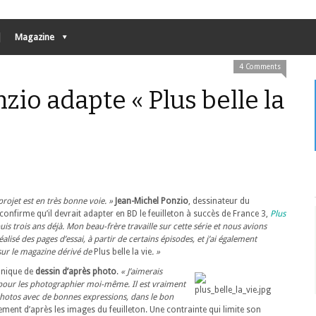
Magazine
4 Comments
io adapte « Plus belle la
 projet est en très bonne voie. »
Jean-Michel Ponzio
, dessinateur du
 confirme qu’il devrait adapter en BD le feuilleton à succès de France 3,
Plus
uis trois ans déjà. Mon beau-frère travaille sur cette série et nous avions
éalisé des pages d’essai, à partir de certains épisodes, et j’ai également
 sur le magazine dérivé de
Plus belle la vie
. »
chnique de
dessin d’après photo
.
« J’aimerais
pour les photographier moi-même. Il est vraiment
hotos avec de bonnes expressions, dans le bon
ctement d’après les images du feuilleton. Une contrainte qui limite son