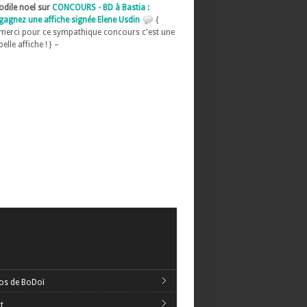
odile noel sur
CONCOURS - BD à Bastia :
gagnez une affiche signée Elene Usdin
{
merci pour ce sympathique concours c'est une
belle affiche ! } –
os de BoDoï
t