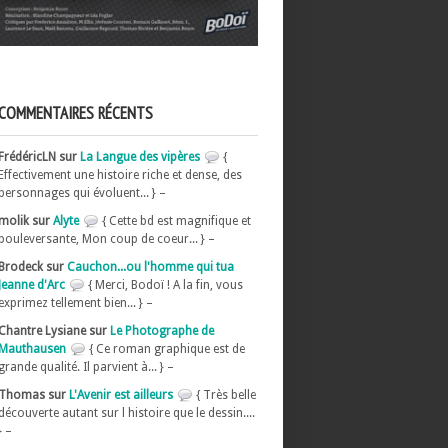
COMMENTAIRES RÉCENTS
FrédéricLN sur
La Langue des vipères
{
Effectivement une histoire riche et dense, des
personnages qui évoluent... } –
molik sur
Alyte
{ Cette bd est magnifique et
bouleversante, Mon coup de coeur... } –
Brodeck sur
Cauchon...ou l'homme qui tua
Jeanne d'Arc
{ Merci, Bodoï ! A la fin, vous
exprimez tellement bien... } –
Chantre Lysiane sur
Le Photographe de
Mauthausen
{ Ce roman graphique est de
grande qualité. Il parvient à... } –
Thomas sur
L'Avenir est ailleurs
{ Très belle
découverte autant sur l histoire que le dessin....
} –