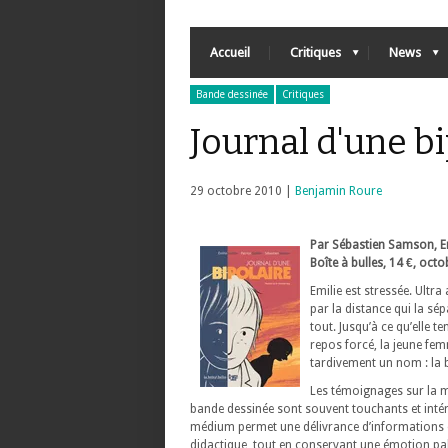
Accueil
Critiques
News
Bande dessinée
Critiques
Journal d'une bi
29 octobre 2010 |
Benjamin Roure
Par Sébastien Samson, Emi
Boîte à bulles, 14 €, oct
Emilie est stressée. Ult
par la distance qui la sé
tout. Jusqu’à ce qu’elle t
repos forcé, la jeune fem
tardivement un nom : la 
Les témoignages sur la 
bande dessinée sont souvent touchants et intér
médium permet une délivrance d’informations e
didactique, tout en conservant une émotion pa