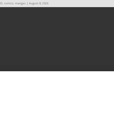
BD, comics, mangas | August 8, 2026