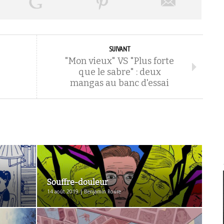
SUIVANT
"Mon vieux" VS "Plus forte
que le sabre" : deux
mangas au banc d'essai
Souffre-douleur
14 août 2019 | Benjamin Roure