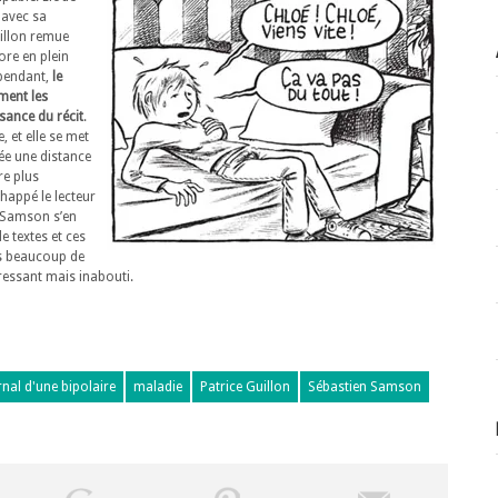
 avec sa
Guillon remue
ore en plein
ependant,
le
ment les
ssance du récit
.
, et elle se met
rée une distance
re plus
happé le lecteur
n Samson s’en
e textes et ces
lus beaucoup de
éressant mais inabouti.
rnal d'une bipolaire
maladie
Patrice Guillon
Sébastien Samson