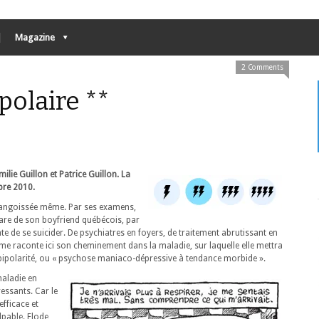
Magazine
2 Comments
polaire **
lie Guillon et Patrice Guillon. La
obre 2010.
ra angoissée même. Par ses examens,
pare de son boyfriend québécois, par
ente de se suicider. De psychiatres en foyers, de traitement abrutissant en
me raconte ici son cheminement dans la maladie, sur laquelle elle mettra
bipolarité, ou « psychose maniaco-dépressive à tendance morbide ».
maladie en
essants. Car le
fficace et
lpable. Elode