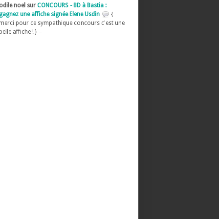
odile noel sur
CONCOURS - BD à Bastia :
gagnez une affiche signée Elene Usdin
{
merci pour ce sympathique concours c'est une
belle affiche ! } –