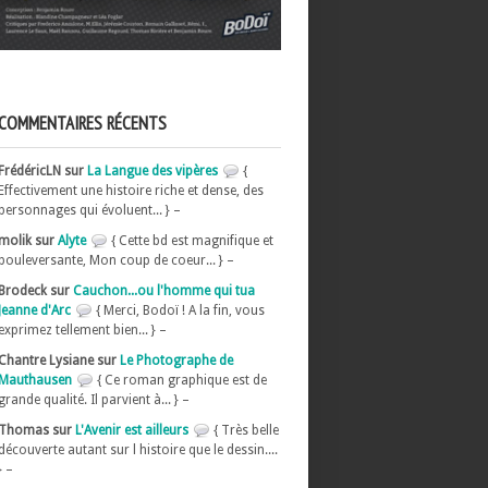
COMMENTAIRES RÉCENTS
FrédéricLN sur
La Langue des vipères
{
Effectivement une histoire riche et dense, des
personnages qui évoluent... } –
molik sur
Alyte
{ Cette bd est magnifique et
bouleversante, Mon coup de coeur... } –
Brodeck sur
Cauchon...ou l'homme qui tua
Jeanne d'Arc
{ Merci, Bodoï ! A la fin, vous
exprimez tellement bien... } –
Chantre Lysiane sur
Le Photographe de
Mauthausen
{ Ce roman graphique est de
grande qualité. Il parvient à... } –
Thomas sur
L'Avenir est ailleurs
{ Très belle
découverte autant sur l histoire que le dessin....
} –