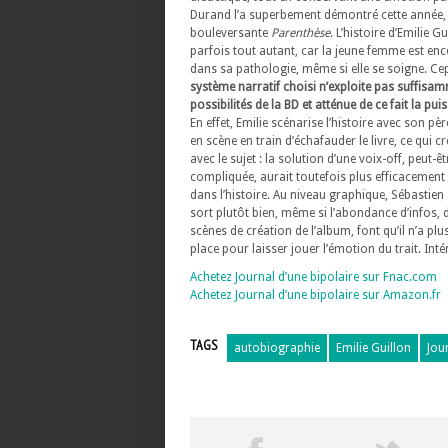
Durand l’a superbement démontré cette année,
bouleversante
Parenthèse
. L’histoire d’Emilie 
parfois tout autant, car la jeune femme est enc
dans sa pathologie, même si elle se soigne. C
système narratif choisi n’exploite pas suffisam
possibilités de la BD et atténue de ce fait la pui
En effet, Emilie scénarise l’histoire avec son père
en scène en train d’échafauder le livre, ce qui c
avec le sujet : la solution d’une voix-off, peut-êt
compliquée, aurait toutefois plus efficacement 
dans l’histoire. Au niveau graphique, Sébastie
sort plutôt bien, même si l’abondance d’infos, d
scènes de création de l’album, font qu’il n’a p
place pour laisser jouer l’émotion du trait. Int
Achetez Journal d’une bipolaire sur Fnac.com
Achetez Journal d’une bipolaire sur Amazon.fr
TAGS
autobiographie
Emilie Guillon
Jou