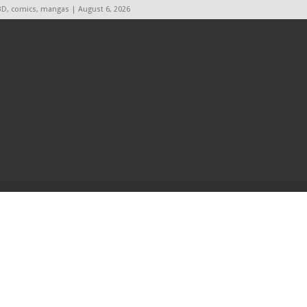
BD, comics, mangas | August 6, 2026