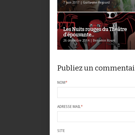
7 juin 2017 | Guillaume Regourd
Les Nuits rouges du Théâtre
d’épouvante...
26 décembre 2014 | Benjamin Roure
Publiez un commentai
NOM
*
ADRESSE MAIL
*
SITE