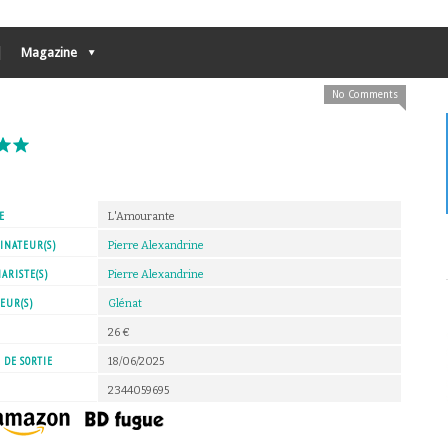
Magazine
No Comments
E
L'Amourante
INATEUR(S)
Pierre Alexandrine
ARISTE(S)
Pierre Alexandrine
EUR(S)
Glénat
X
26 €
 DE SORTIE
18/06/2025
2344059695