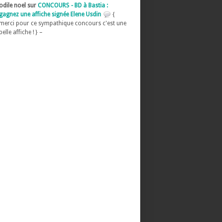
odile noel sur
CONCOURS - BD à Bastia :
gagnez une affiche signée Elene Usdin
{
merci pour ce sympathique concours c'est une
belle affiche ! } –