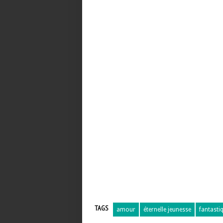
TAGS
amour
éternelle jeunesse
fantasti