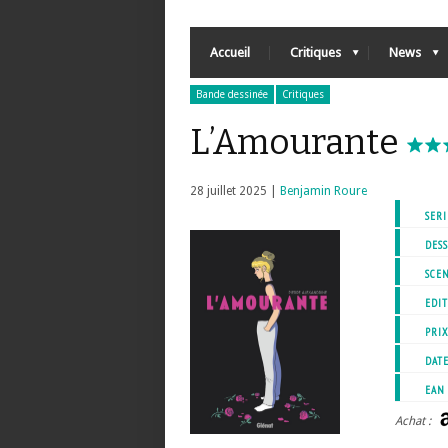
Accueil
Critiques
News
Bande dessinée
Critiques
L’Amourante
28 juillet 2025 |
Benjamin Roure
SERI
DESS
SCEN
EDIT
PRI
DATE
EAN
Achat :