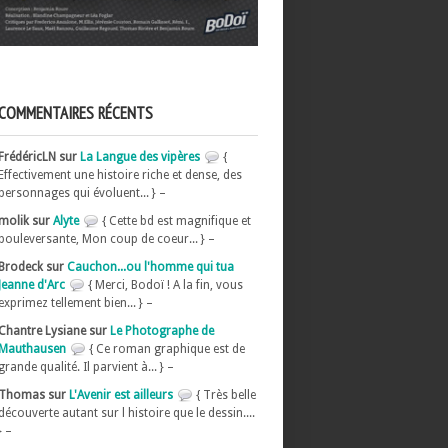
COMMENTAIRES RÉCENTS
FrédéricLN sur
La Langue des vipères
{
Effectivement une histoire riche et dense, des
personnages qui évoluent... } –
molik sur
Alyte
{ Cette bd est magnifique et
bouleversante, Mon coup de coeur... } –
Brodeck sur
Cauchon...ou l'homme qui tua
Jeanne d'Arc
{ Merci, Bodoï ! A la fin, vous
exprimez tellement bien... } –
Chantre Lysiane sur
Le Photographe de
Mauthausen
{ Ce roman graphique est de
grande qualité. Il parvient à... } –
Thomas sur
L'Avenir est ailleurs
{ Très belle
découverte autant sur l histoire que le dessin....
} –