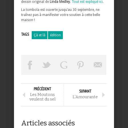
dessin original de
Linda Medley
.
Tout est expliqué ici
.
La tombola est ouverte jusqu’au 30 septembre, ne
traînez pas à manifester votre soutien à cette belle
maison !
TAGS
Çà et là
édition
PRÉCÉDENT
SUIVANT
Les Moutons
L’Amourante
veulent du sel
Articles associés