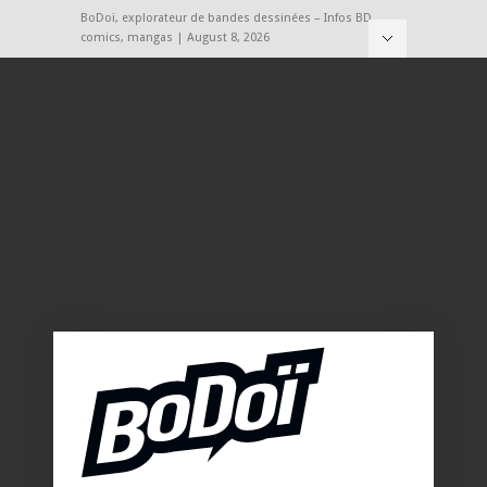
BoDoï, explorateur de bandes dessinées – Infos BD,
comics, mangas | August 8, 2026