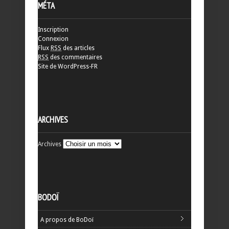
MÉTA
Inscription
Connexion
Flux
RSS
des articles
RSS
des commentaires
Site de WordPress-FR
ARCHIVES
Archives
BODOÏ
A propos de BoDoï