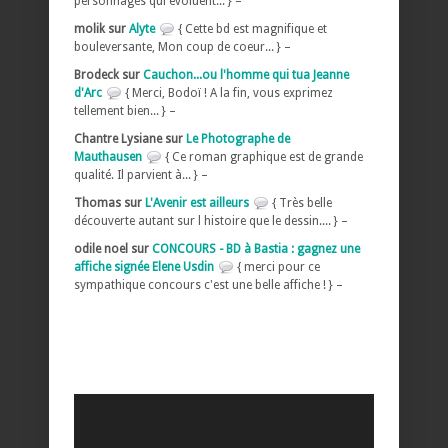
personnages qui évoluent... } –
molik sur
Alyte
{ Cette bd est magnifique et
bouleversante, Mon coup de coeur... } –
Brodeck sur
Cauchon...ou l'homme qui tua Jeanne
d'Arc
{ Merci, Bodoï ! A la fin, vous exprimez
tellement bien... } –
Chantre Lysiane sur
Le Photographe de
Mauthausen
{ Ce roman graphique est de grande
qualité. Il parvient à... } –
Thomas sur
L'Avenir est ailleurs
{ Très belle
découverte autant sur l histoire que le dessin.... } –
odile noel sur
CONCOURS - BD à Bastia : gagnez une
affiche signée Elene Usdin
{ merci pour ce
sympathique concours c'est une belle affiche ! } –