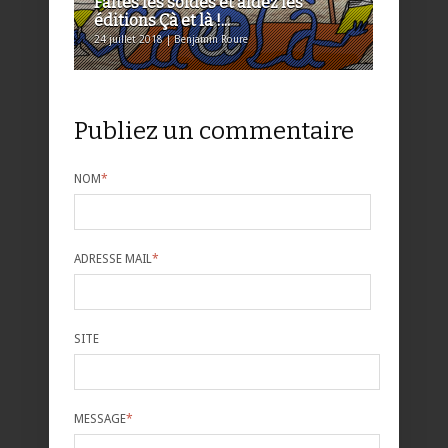
Faites les soldes et aidez les
éditions Çà et là !...
24 juillet 2018 | Benjamin Roure
Publiez un commentaire
NOM
*
ADRESSE MAIL
*
SITE
MESSAGE
*