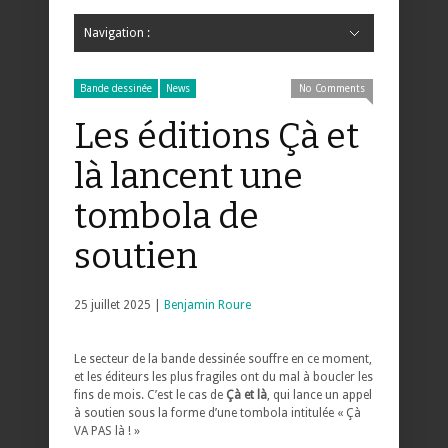
Navigation :
Hide Navigation
Accueil
Critiques
Bande dessinée
Comics
Jeunesse
Mangas
News
Bande dessinée
Comics
Manga
Jeunesse
Magazine
Bande dessinée
Comics
Jeunesse
Mangas
Bande dessinée
News
No Comments
Les éditions Çà et
là lancent une
tombola de
soutien
25 juillet 2025 |
Benjamin Roure
Le secteur de la bande dessinée souffre en ce moment,
et les éditeurs les plus fragiles ont du mal à boucler les
fins de mois. C’est le cas de
Çà et là
, qui lance un appel
à soutien sous la forme d’une tombola intitulée « Çà
VA PAS là ! »