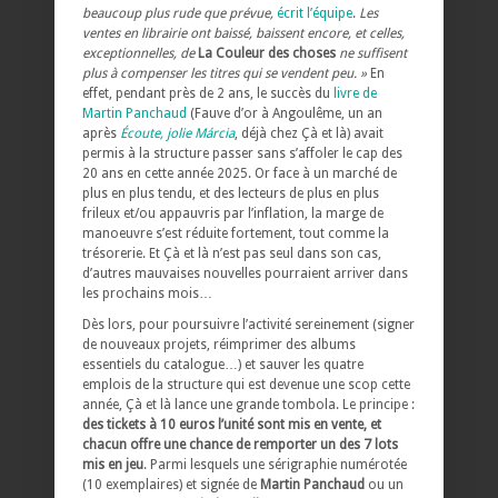
beaucoup plus rude que prévue,
écrit l’équipe
.
Les
ventes en librairie ont baissé, baissent encore, et celles,
exceptionnelles, de
La Couleur des choses
ne suffisent
plus à compenser les titres qui se vendent peu. »
En
effet, pendant près de 2 ans, le succès du
livre de
Martin Panchaud
(Fauve d’or à Angoulême, un an
après
Écoute, jolie Márcia
, déjà chez Çà et là) avait
permis à la structure passer sans s’affoler le cap des
20 ans en cette année 2025. Or face à un marché de
plus en plus tendu, et des lecteurs de plus en plus
frileux et/ou appauvris par l’inflation, la marge de
manoeuvre s’est réduite fortement, tout comme la
trésorerie. Et Çà et là n’est pas seul dans son cas,
d’autres mauvaises nouvelles pourraient arriver dans
les prochains mois…
Dès lors, pour poursuivre l’activité sereinement (signer
de nouveaux projets, réimprimer des albums
essentiels du catalogue…) et sauver les quatre
emplois de la structure qui est devenue une scop cette
année, Çà et là lance une grande tombola. Le principe :
des tickets à 10 euros l’unité sont mis en vente, et
chacun offre une chance de remporter un des 7 lots
mis en jeu
. Parmi lesquels une sérigraphie numérotée
(10 exemplaires) et signée de
Martin Panchaud
ou un