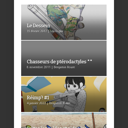
Le Dessein
15 février 2017 | Léa Foglar
Chasseurs de ptérodactyles **
8 novembre 2011 | Benjamin Roure
Réimp’! #1
4 janvier 2022 | Benjamin Roure