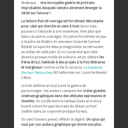
libidineux…
Une incroyable galerie de portraits
improbables desquels viendra sûrement émerger la
vérité sur l’amour !
La lecture d’un tel ouvrage est forcément déroutante
pour celui qui cherche un sens à tout.
Boris Vian
pousse ici l’absurde à son maximum, bien plus que
dans ces autres ouvrages. On pense forcément un peu
à la pièce de théâtre
En attendant Godot
de Samuel
Beckett lorsque les deux protagonistes se retrouvent
au milieu de nulle part. Et on comprend que cette
absence presque totale de scénario ait pu séduire
les
frères Brizzi, habitués à des projets à la fois littéraires
et marginaux
comme ce fut le cas pour
La Cavale du
Docteur Destouches
, BD hallucinée sur Louis-Ferdinand
Céline.
Le trait sublime en tout point la galerie de
personnages : les auteurs campent des
vraies gueules
cinématographiques dans des attitudes expressives et
vivantes.
On oscille entre le tableau Dada et le story-
board coloré lorsque les traits du dessin se font
visibles dans un crayonné presque furieux.
On sent l’univers pensé, réfléchi et digéré.
Un opus qui
vaut par son audace graphique qui donne une plus-