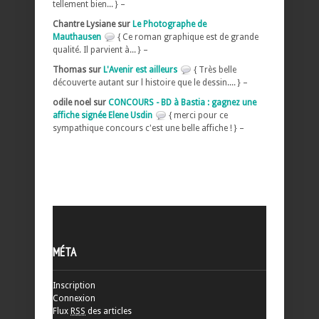
tellement bien... } –
Chantre Lysiane sur
Le Photographe de
Mauthausen
{ Ce roman graphique est de grande
qualité. Il parvient à... } –
Thomas sur
L'Avenir est ailleurs
{ Très belle
découverte autant sur l histoire que le dessin.... } –
odile noel sur
CONCOURS - BD à Bastia : gagnez une
affiche signée Elene Usdin
{ merci pour ce
sympathique concours c'est une belle affiche ! } –
MÉTA
Inscription
Connexion
Flux
RSS
des articles