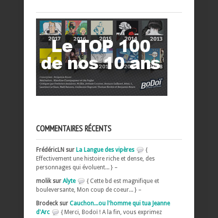
COMMENTAIRES RÉCENTS
FrédéricLN sur
La Langue des vipères
{
Effectivement une histoire riche et dense, des
personnages qui évoluent... } –
molik sur
Alyte
{ Cette bd est magnifique et
bouleversante, Mon coup de coeur... } –
Brodeck sur
Cauchon...ou l'homme qui tua Jeanne
d'Arc
{ Merci, Bodoï ! A la fin, vous exprimez