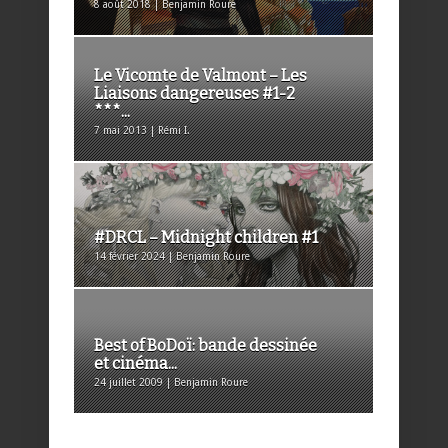
8 août 2018 | Benjamin Roure
Le Vicomte de Valmont – Les
Liaisons dangereuses #1-2
***...
7 mai 2013 | Rémi I.
#DRCL – Midnight children #1
14 février 2024 | Benjamin Roure
Best of BoDoï: bande dessinée
et cinéma...
24 juillet 2009 | Benjamin Roure