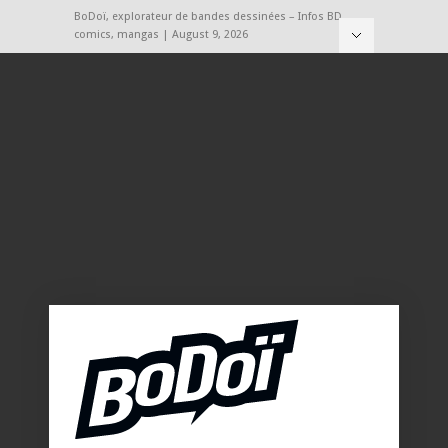
BoDoï, explorateur de bandes dessinées – Infos BD,
comics, mangas | August 9, 2026