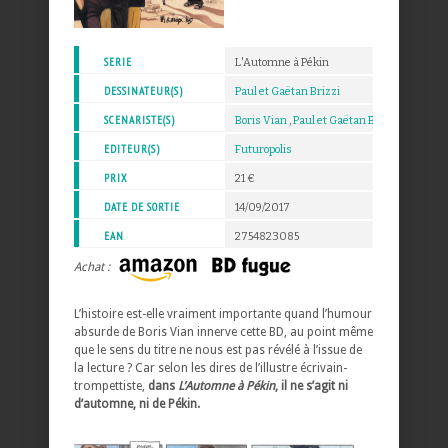
SERIE
L'Automne à Pékin
DESSINATEUR(S)
Paul et Gaëtan Brizzi
SCENARISTE(S)
Boris Vian
,
Paul et Gaëtan Brizzi
EDITEUR(S)
Futuropolis
PRIX
21 €
DATE DE SORTIE
14/09/2017
EAN
2754823085
Achat :
L’histoire est-elle vraiment importante quand l’humour
absurde de Boris Vian innerve cette BD, au point même
que le sens du titre ne nous est pas révélé à l’issue de
la lecture ? Car selon les dires de l’illustre écrivain-
trompettiste,
dans
L’Automne à Pékin
, il ne s’agit ni
d’automne, ni de Pékin.