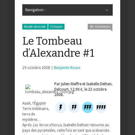
Navigation :
Hide Navigation
Accueil
Critiques
Bande dessinée
Comics
Jeunesse
Mangas
News
Bande dessinée
Comics
Manga
Jeunesse
Magazine
Bande dessinée
Comics
Jeunesse
Mangas
Bande dessinée
Critiques
No Comments
Le Tombeau
d’Alexandre #1
29 octobre 2008 |
Benjamin Roure
P
ar Julien Maffre et Isabelle Dethan.
Delcourt, 12,90 €, le 22 octobre
2008.
Aaah, l’Égypte!
Terre millénaire,
terre de
mystères…
Après
Les Terres d’Horus,
Isabelle Dethan retourne au
pays des pyramides, cette fois en tant que scénariste