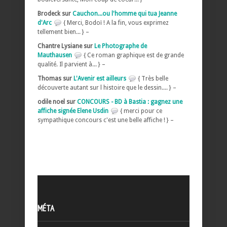
Brodeck sur
Cauchon...ou l'homme qui tua Jeanne
d'Arc
{ Merci, Bodoï ! A la fin, vous exprimez
tellement bien... } –
Chantre Lysiane sur
Le Photographe de
Mauthausen
{ Ce roman graphique est de grande
qualité. Il parvient à... } –
Thomas sur
L'Avenir est ailleurs
{ Très belle
découverte autant sur l histoire que le dessin.... } –
odile noel sur
CONCOURS - BD à Bastia : gagnez une
affiche signée Elene Usdin
{ merci pour ce
sympathique concours c'est une belle affiche ! } –
MÉTA