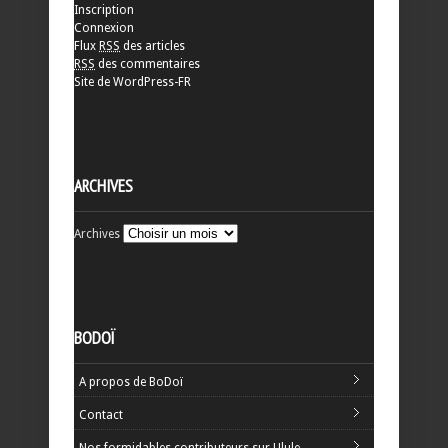
Inscription
Connexion
Flux
RSS
des articles
RSS
des commentaires
Site de WordPress-FR
ARCHIVES
Archives
BODOÏ
A propos de BoDoï
Contact
Nos formidables contributeurs sur Ulule