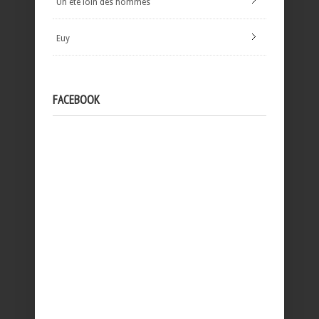
Un été loin des hommes
Euy
FACEBOOK