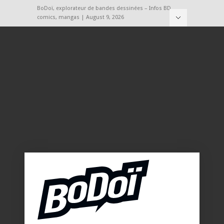
BoDoï, explorateur de bandes dessinées – Infos BD,
comics, mangas | August 9, 2026