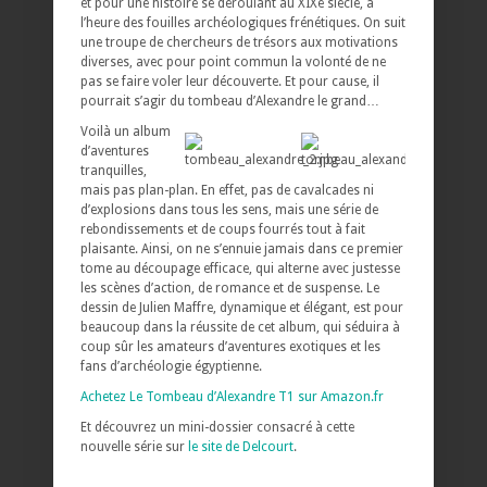
et pour une histoire se déroulant au XIXe siècle, à
l’heure des fouilles archéologiques frénétiques. On suit
une troupe de chercheurs de trésors aux motivations
diverses, avec pour point commun la volonté de ne
pas se faire voler leur découverte. Et pour cause, il
pourrait s’agir du tombeau d’Alexandre le grand…
Voilà un album
d’aventures
tranquilles,
mais pas plan-plan. En effet, pas de cavalcades ni
d’explosions dans tous les sens, mais une série de
rebondissements et de coups fourrés tout à fait
plaisante. Ainsi, on ne s’ennuie jamais dans ce premier
tome au découpage efficace, qui alterne avec justesse
les scènes d’action, de romance et de suspense. Le
dessin de Julien Maffre, dynamique et élégant, est pour
beaucoup dans la réussite de cet album, qui séduira à
coup sûr les amateurs d’aventures exotiques et les
fans d’archéologie égyptienne.
Achetez Le Tombeau d’Alexandre T1 sur Amazon.fr
Et découvrez un mini-dossier consacré à cette
nouvelle série sur
le site de Delcourt
.