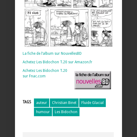
La fiche de l’album sur NouvellesBD
Achetez Les Bidochon T.20 sur Amazon.fr
Achetez Les Bidochon T.20
sur Fnac.com
TAGS
auteur
Christian Binet
Fluide Glacial
humour
Les Bidochon