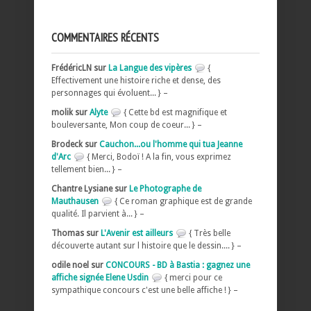
COMMENTAIRES RÉCENTS
FrédéricLN sur
La Langue des vipères
{
Effectivement une histoire riche et dense, des
personnages qui évoluent... } –
molik sur
Alyte
{ Cette bd est magnifique et
bouleversante, Mon coup de coeur... } –
Brodeck sur
Cauchon...ou l'homme qui tua Jeanne
d'Arc
{ Merci, Bodoï ! A la fin, vous exprimez
tellement bien... } –
Chantre Lysiane sur
Le Photographe de
Mauthausen
{ Ce roman graphique est de grande
qualité. Il parvient à... } –
Thomas sur
L'Avenir est ailleurs
{ Très belle
découverte autant sur l histoire que le dessin.... } –
odile noel sur
CONCOURS - BD à Bastia : gagnez une
affiche signée Elene Usdin
{ merci pour ce
sympathique concours c'est une belle affiche ! } –