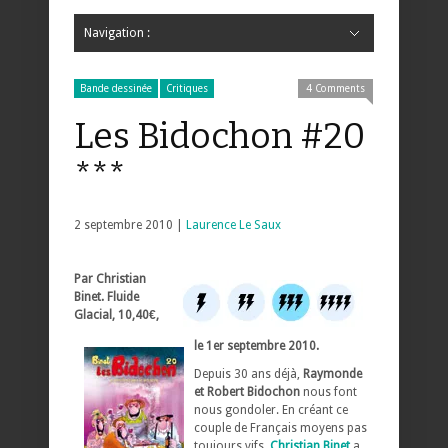
Navigation :
Hide Navigation
Accueil
Critiques
Bande dessinée
Comics
Jeunesse
Mangas
News
Bande dessinée
Comics
Manga
Jeunesse
Magazine
Bande dessinée
Comics
Jeunesse
Mangas
Bande dessinée
Critiques
4 Comments
Les Bidochon #20
***
2 septembre 2010 |
Laurence Le Saux
Par Christian
Binet. Fluide
Glacial, 10,40€,
le 1er septembre 2010.
Depuis 30 ans déjà,
Raymonde
et Robert Bidochon
nous font
nous gondoler. En créant ce
couple de Français moyens pas
toujours vifs,
Christian Binet
a