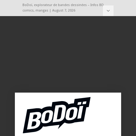
BoDoï, explorateur de bandes dessinées – Infos BD,
comics, mangas | August 7, 2026