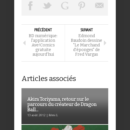
PRÉCÉDENT
SUIVANT
BD numérique:
Edmond
l'application
Baudoin dessine
Ave!Comics
"Le Marchand
gratuite
d'éponges" de
aujourd'hui
Fred Vargas
Articles associés
Akira Toriyama, retour sur le
parcours du créateur de Dragon
Ball...
13 août 2012 | Rémi I.