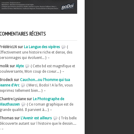
COMMENTAIRES RÉCENTS
FrédéricLN sur
La Langue des vipères
{
Effectivement une histoire riche et dense, des
personnages qui évoluent... } –
molik sur
Alyte
{ Cette bd est magnifique et
bouleversante, Mon coup de coeur... } –
Brodeck sur
Cauchon...ou l'homme qui tua
Jeanne d'Arc
{ Merci, Bodoï ! A la fin, vous
exprimez tellement bien... } –
Chantre Lysiane sur
Le Photographe de
Mauthausen
{ Ce roman graphique est de
grande qualité. Il parvient à... } –
Thomas sur
L'Avenir est ailleurs
{ Très belle
découverte autant sur l histoire que le dessin....
} –