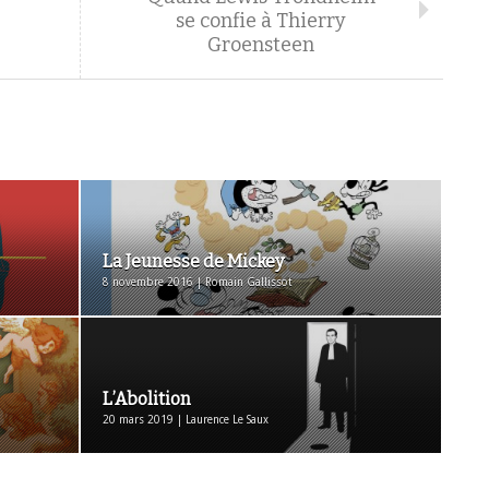
se confie à Thierry
Groensteen
La Jeunesse de Mickey
8 novembre 2016 | Romain Gallissot
L’Abolition
20 mars 2019 | Laurence Le Saux