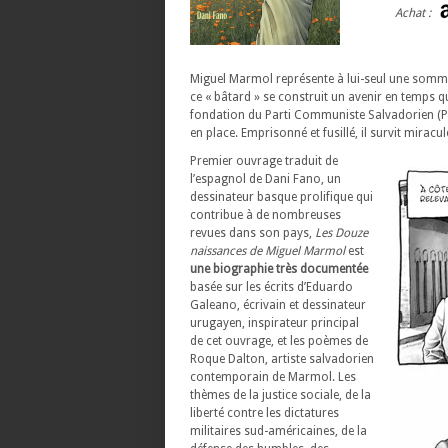
Achat :
Miguel Marmol représente à lui-seul une somme
ce « bâtard » se construit un avenir en temps qu
fondation du Parti Communiste Salvadorien (PC
en place. Emprisonné et fusillé, il survit mira
Premier ouvrage traduit de
l’espagnol de Dani Fano, un
dessinateur basque prolifique qui
contribue à de nombreuses
revues dans son pays,
Les Douze
naissances de Miguel Marmol
est
une biographie très documentée
basée sur les écrits d’Eduardo
Galeano, écrivain et dessinateur
urugayen, inspirateur principal
de cet ouvrage, et les poèmes de
Roque Dalton, artiste salvadorien
contemporain de Marmol. Les
thèmes de la justice sociale, de la
liberté contre les dictatures
militaires sud-américaines, de la