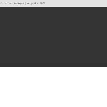
BD, comics, mangas | August 7, 2026