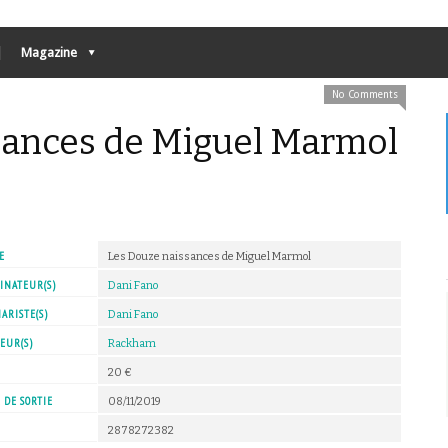
Magazine
No Comments
sances de Miguel Marmol
E
Les Douze naissances de Miguel Marmol
INATEUR(S)
Dani Fano
ARISTE(S)
Dani Fano
EUR(S)
Rackham
X
20 €
 DE SORTIE
08/11/2019
2878272382