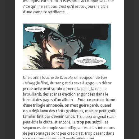
les inquisiteurs et exorcistes pour accomplir sa tâche
? Ce qu’il ne sait pas, c’est qu’il est toujours la cible
d’une vampire terrifiante…
Une bonne louche de
Dracula
, un soupçon de
Van
Helsing
(le film), du sang et du sexe à gogo, un décor
perpétuellement sombre (merci la pluie, la nuit, le
brouillard), des scènes d’action engoncées dans le
format des pages d’un album…
Pour ce premier tome
d’une trilogie annoncée, on n’est guère perdu quand
on a déjà lu/vu des récits gothiques, mais ce petit goût
familier finit par devenir rance.
Trop peu original (sauf
peut-être la chute, et encore…),
trop peu subtil
(les
séquences de couple sont affligeantes et les intentions
de personnages sont peu crédibles), trop pesant dans