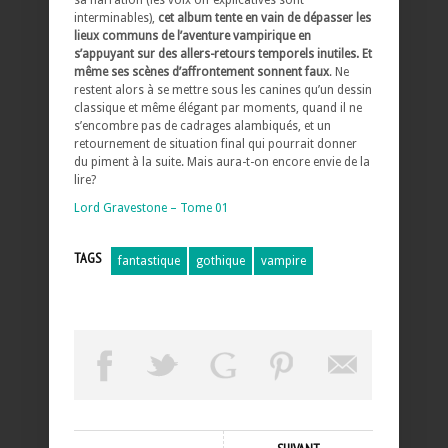
sa narration (les voix off explicatives sont
interminables),
cet album tente en vain de dépasser les
lieux communs de l’aventure vampirique en
s’appuyant sur des allers-retours temporels inutiles. Et
même ses scènes d’affrontement sonnent faux
. Ne
restent alors à se mettre sous les canines qu’un dessin
classique et même élégant par moments, quand il ne
s’encombre pas de cadrages alambiqués, et un
retournement de situation final qui pourrait donner
du piment à la suite. Mais aura-t-on encore envie de la
lire?
Lord Gravestone – Tome 01
TAGS
fantastique
gothique
vampire