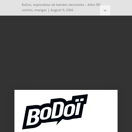
BoDoï, explorateur de bandes dessinées – Infos BD,
comics, mangas | August 9, 2026