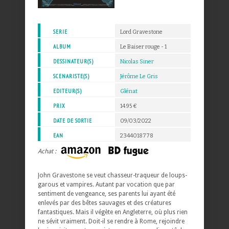
SERIE
Lord Gravestone
ALBUM
Le Baiser rouge - 1
DESSINATEUR(S)
Nicolas Siner
SCENARISTE(S)
Jérôme Le Gris
EDITEUR(S)
Glénat
PRIX
14.95 €
DATE DE SORTIE
09/03/2022
EAN
2344018778
Achat :
John Gravestone se veut chasseur-traqueur de loups-
garous et vampires. Autant par vocation que par
sentiment de vengeance, ses parents lui ayant été
enlevés par des bêtes sauvages et des créatures
fantastiques. Mais il végète en Angleterre, où plus rien
ne sévit vraiment. Doit-il se rendre à Rome, rejoindre