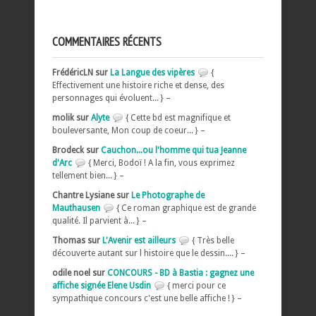
COMMENTAIRES RÉCENTS
FrédéricLN sur
La Langue des vipères
{
Effectivement une histoire riche et dense, des
personnages qui évoluent... } –
molik sur
Alyte
{ Cette bd est magnifique et
bouleversante, Mon coup de coeur... } –
Brodeck sur
Cauchon...ou l'homme qui tua Jeanne
d'Arc
{ Merci, Bodoï ! A la fin, vous exprimez
tellement bien... } –
Chantre Lysiane sur
Le Photographe de
Mauthausen
{ Ce roman graphique est de grande
qualité. Il parvient à... } –
Thomas sur
L'Avenir est ailleurs
{ Très belle
découverte autant sur l histoire que le dessin.... } –
odile noel sur
CONCOURS - BD à Bastia : gagnez une
affiche signée Elene Usdin
{ merci pour ce
sympathique concours c'est une belle affiche ! } –