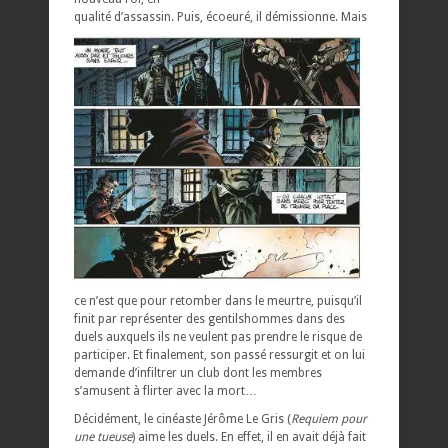
qualité d’assassin. Puis, écoeuré, il démissionne.
Mais
ce n’est que pour retomber dans le meurtre, puisqu’il
finit par représenter des gentilshommes dans des
duels auxquels ils ne veulent pas prendre le risque de
participer. Et finalement, son passé ressurgit et on lui
demande d’infiltrer un club dont les membres
s’amusent à flirter avec la mort…
Décidément, le cinéaste Jérôme Le Gris (
Requiem pour
une tueuse
) aime les duels. En effet, il en avait déjà fait