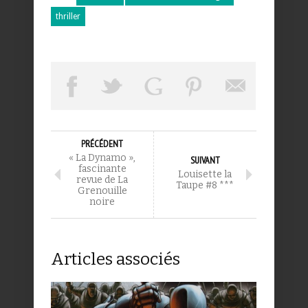
thriller
PRÉCÉDENT
« La Dynamo »,
SUIVANT
fascinante
Louisette la
revue de La
Taupe #8 ***
Grenouille
noire
Articles associés