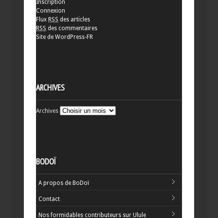
Inscription
Connexion
Flux
RSS
des articles
RSS
des commentaires
Site de WordPress-FR
ARCHIVES
Archives
BODOÏ
A propos de BoDoï
Contact
Nos formidables contributeurs sur Ulule