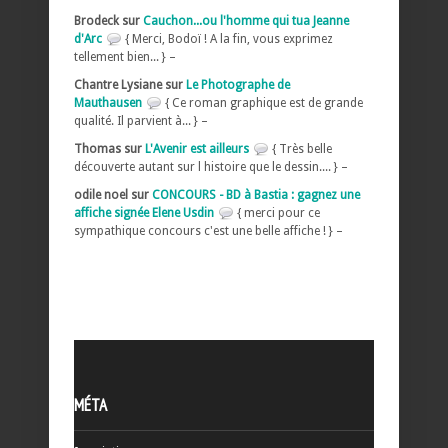
Brodeck sur
Cauchon...ou l'homme qui tua Jeanne
d'Arc
{ Merci, Bodoï ! A la fin, vous exprimez
tellement bien... } –
Chantre Lysiane sur
Le Photographe de
Mauthausen
{ Ce roman graphique est de grande
qualité. Il parvient à... } –
Thomas sur
L'Avenir est ailleurs
{ Très belle
découverte autant sur l histoire que le dessin.... } –
odile noel sur
CONCOURS - BD à Bastia : gagnez une
affiche signée Elene Usdin
{ merci pour ce
sympathique concours c'est une belle affiche ! } –
MÉTA