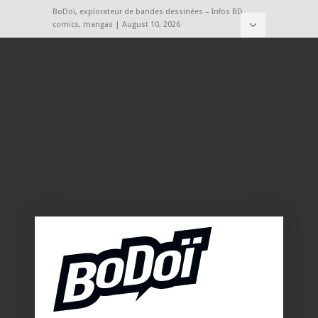
BoDoï, explorateur de bandes dessinées – Infos BD,
comics, mangas | August 10, 2026