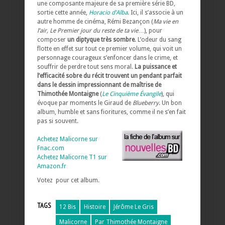
une composante majeure de sa première série BD,
sortie cette année,
Horacio d’Alba
. Ici, il s’associe à un
autre homme de cinéma, Rémi Bezançon (
Ma vie en
l’air, Le Premier jour du reste de ta vie
…), pour
composer
un diptyque très sombre
. L’odeur du sang
flotte en effet sur tout ce premier volume, qui voit un
personnage courageux s’enfoncer dans le crime, et
souffrir de perdre tout sens moral.
La puissance et
l’efficacité sobre du récit trouvent un pendant parfait
dans le dessin impressionnant de maîtrise de
Thimothée Montaigne
(
Le Cinquième Évangile
), qui
évoque par moments le Giraud de
Blueberry
. Un bon
album, humble et sans fioritures, comme il ne s’en fait
pas si souvent.
Achetez Malicorne sur
Fnac.com
Achetez Malicorne T1 sur
Amazon.fr
Votez pour cet album.
TAGS
12 Bis
Histoire
Jérôme Le Gris
Malicorne
Par Thimothée Montaigne