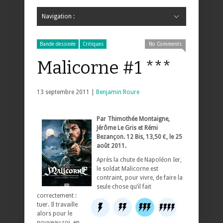
Navigation :
Hide Navigation
Accueil
Critiques
Bande dessinée
Comics
Jeunesse
Mangas
News
Bande dessinée
Comics
Manga
Jeunesse
Magazine
Bande dessinée
Comics
Jeunesse
Mangas
Bande dessinée
Critiques
No Comments
Malicorne #1 ***
13 septembre 2011 |
Benjamin Roure
Par Thimothée Montaigne,
Jérôme Le Gris et Rémi
Bezançon. 12 Bis, 13,50 €, le 25
août 2011.
Après la chute de Napoléon Ier,
le soldat Malicorne est
contraint, pour vivre, de faire la
seule chose qu’il fait
correctement :
tuer. Il travaille
alors pour le
nouveau roi, en