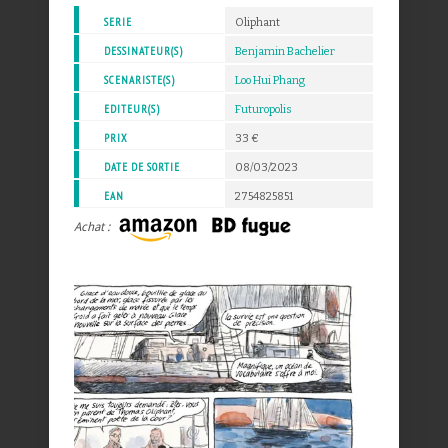
SERIE
Oliphant
DESSINATEUR(S)
Benjamin Bachelier
SCENARISTE(S)
Loo Hui Phang
EDITEUR(S)
Futuropolis
PRIX
33 €
DATE DE SORTIE
08/03/2023
EAN
2754825851
Achat :