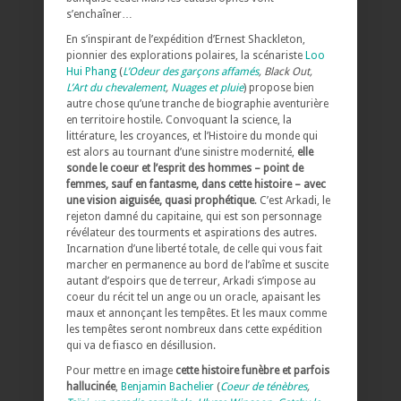
s’enchaîner…
En s’inspirant de l’expédition d’Ernest Shackleton,
pionnier des explorations polaires, la scénariste
Loo
Hui Phang
(
L’Odeur des garçons affamés
, Black Out,
L’Art du chevalement
,
Nuages et pluie
) propose bien
autre chose qu’une tranche de biographie aventurière
en territoire hostile. Convoquant la science, la
littérature, les croyances, et l’Histoire du monde qui
est alors au tournant d’une sinistre modernité,
elle
sonde le coeur et l’esprit des hommes – point de
femmes, sauf en fantasme, dans cette histoire – avec
une vision aiguisée, quasi prophétique
. C’est Arkadi, le
rejeton damné du capitaine, qui est son personnage
révélateur des tourments et aspirations des autres.
Incarnation d’une liberté totale, de celle qui vous fait
marcher en permanence au bord de l’abîme et suscite
autant d’espoirs que de terreur, Arkadi s’impose au
coeur du récit tel un ange ou un oracle, apaisant les
maux et annonçant les tempêtes. Et les maux comme
les tempêtes seront nombreux dans cette expédition
qui va de fiasco en désillusion.
Pour mettre en image
cette histoire funèbre et parfois
hallucinée
,
Benjamin Bachelier
(
Coeur de ténèbres
,