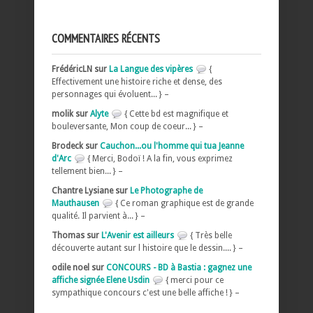
COMMENTAIRES RÉCENTS
FrédéricLN sur
La Langue des vipères
{
Effectivement une histoire riche et dense, des
personnages qui évoluent... } –
molik sur
Alyte
{ Cette bd est magnifique et
bouleversante, Mon coup de coeur... } –
Brodeck sur
Cauchon...ou l'homme qui tua Jeanne
d'Arc
{ Merci, Bodoï ! A la fin, vous exprimez
tellement bien... } –
Chantre Lysiane sur
Le Photographe de
Mauthausen
{ Ce roman graphique est de grande
qualité. Il parvient à... } –
Thomas sur
L'Avenir est ailleurs
{ Très belle
découverte autant sur l histoire que le dessin.... } –
odile noel sur
CONCOURS - BD à Bastia : gagnez une
affiche signée Elene Usdin
{ merci pour ce
sympathique concours c'est une belle affiche ! } –