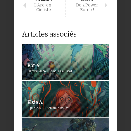
L’Arc-en-
Do a Power
Cieliste
Bomb !
Articles associés
Bot-9
30 avril 2024 | Romain Gallissot
Elsie A.
2 juin 2025 | Benjamin Roure