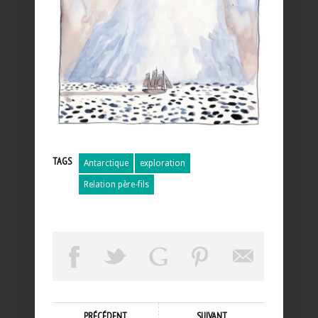
TAGS
Antarctique
exploration
Relation père-fils
PRÉCÉDENT
SUIVANT