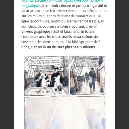
Taïpi, un paradis cannibale
,
Ulysse Wincoop
,
Gatsby le
magnifique
) alterne
entre dessin et peinture, figuratif et
abstraction
, pour faire vibrer des couleurs étonnantes
sur les milles nuances de blanc de l’Antarctique. Sa
ligne tantôt fluide, tantôt puissante, tantôt fragile, et
son choix de couleurs à contre-courant, crée
un
univers graphique inédit et fascinant, en totale
résonance avec les mots ciselés de sa scénariste
.
Ensemble, les deux auteurs, à la bibliographie déjà
riche, signent là
un de leurs plus beaux albums
.