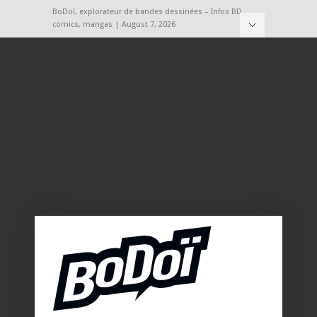
BoDoï, explorateur de bandes dessinées – Infos BD,
comics, mangas | August 7, 2026