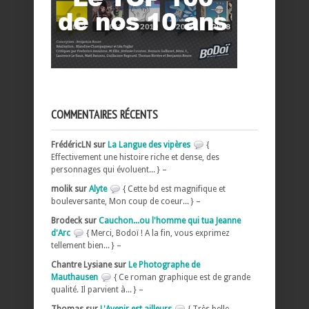
COMMENTAIRES RÉCENTS
FrédéricLN sur
La Langue des vipères
{
Effectivement une histoire riche et dense, des
personnages qui évoluent... } –
molik sur
Alyte
{ Cette bd est magnifique et
bouleversante, Mon coup de coeur... } –
Brodeck sur
Cauchon...ou l'homme qui tua Jeanne
d'Arc
{ Merci, Bodoï ! A la fin, vous exprimez
tellement bien... } –
Chantre Lysiane sur
Le Photographe de
Mauthausen
{ Ce roman graphique est de grande
qualité. Il parvient à... } –
Thomas sur
L'Avenir est ailleurs
{ Très belle