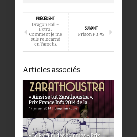
PRÉCÉDENT
Dragon Ball –
SUIVANT
Extra :
Comment je me
Prison Pit #2
suis reincarné
en Yamcha
Articles associés
« Ainsi se tut Zarathoustra »,
Prix France Info 2014 de la...
17 janvier 2014 | Benjamin Roure
« Le Parfum des hommes », Prix