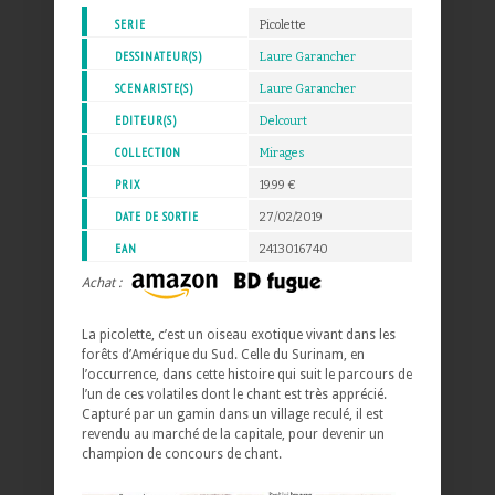
SERIE
Picolette
DESSINATEUR(S)
Laure Garancher
SCENARISTE(S)
Laure Garancher
EDITEUR(S)
Delcourt
COLLECTION
Mirages
PRIX
19.99 €
DATE DE SORTIE
27/02/2019
EAN
2413016740
Achat :
La picolette, c’est un oiseau exotique vivant dans les
forêts d’Amérique du Sud. Celle du Surinam, en
l’occurrence, dans cette histoire qui suit le parcours de
l’un de ces volatiles dont le chant est très apprécié.
Capturé par un gamin dans un village reculé, il est
revendu au marché de la capitale, pour devenir un
champion de concours de chant.