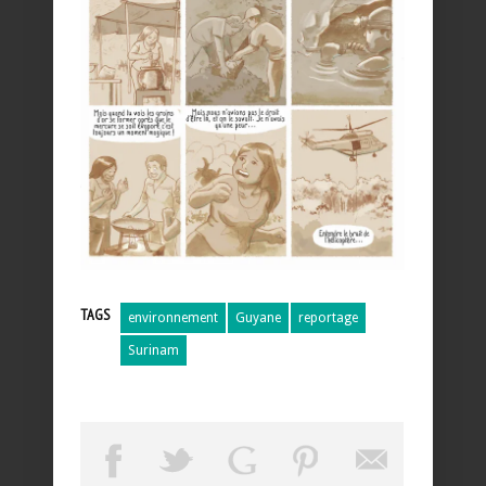
TAGS
environnement
Guyane
reportage
Surinam