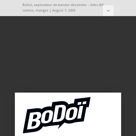
BoDoï, explorateur de bandes dessinées – Infos BD,
comics, mangas | August 7, 2026