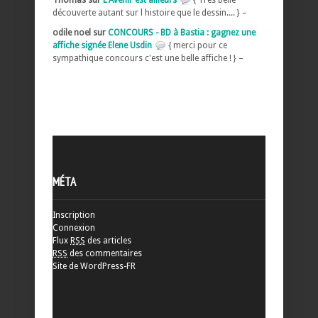
découverte autant sur l histoire que le dessin.... } –
odile noel sur
CONCOURS - BD à Bastia : gagnez une
affiche signée Elene Usdin
{ merci pour ce
sympathique concours c'est une belle affiche ! } –
MÉTA
Inscription
Connexion
Flux
RSS
des articles
RSS
des commentaires
Site de WordPress-FR