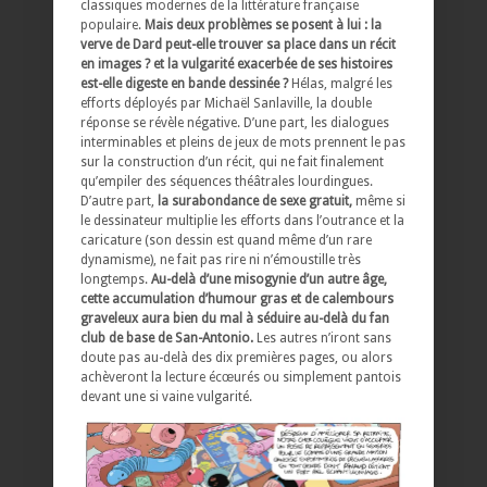
classiques modernes de la littérature française
populaire.
Mais deux problèmes se posent à lui : la
verve de Dard peut-elle trouver sa place dans un récit
en images ? et la vulgarité exacerbée de ses histoires
est-elle digeste en bande dessinée ?
Hélas, malgré les
efforts déployés par Michaël Sanlaville, la double
réponse se révèle négative. D’une part, les dialogues
interminables et pleins de jeux de mots prennent le pas
sur la construction d’un récit, qui ne fait finalement
qu’empiler des séquences théâtrales lourdingues.
D’autre part,
la surabondance de sexe gratuit,
même si
le dessinateur multiplie les efforts dans l’outrance et la
caricature (son dessin est quand même d’un rare
dynamisme), ne fait pas rire ni n’émoustille très
longtemps.
Au-delà d’une misogynie d’un autre âge,
cette accumulation d’humour gras et de calembours
graveleux aura bien du mal à séduire au-delà du fan
club de base de San-Antonio.
Les autres n’iront sans
doute pas au-delà des dix premières pages, ou alors
achèveront la lecture écœurés ou simplement pantois
devant une si vaine vulgarité.