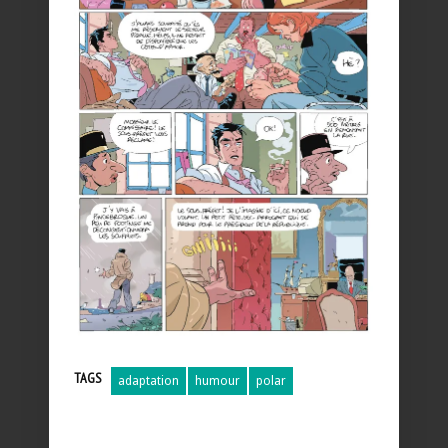
TAGS
adaptation
humour
polar