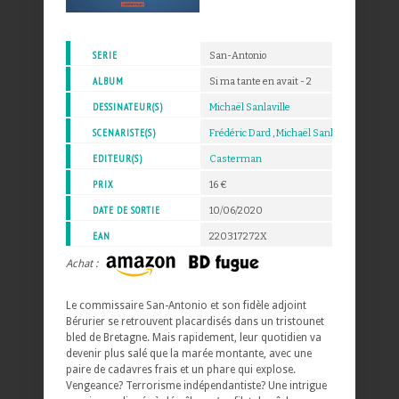
SERIE
San-Antonio
ALBUM
Si ma tante en avait - 2
DESSINATEUR(S)
Michaël Sanlaville
SCENARISTE(S)
Frédéric Dard
,
Michaël Sanlaville
EDITEUR(S)
Casterman
PRIX
16 €
DATE DE SORTIE
10/06/2020
EAN
220317272X
Achat :
Le commissaire San-Antonio et son fidèle adjoint
Bérurier se retrouvent placardisés dans un tristounet
bled de Bretagne. Mais rapidement, leur quotidien va
devenir plus salé que la marée montante, avec une
paire de cadavres frais et un phare qui explose.
Vengeance? Terrorisme indépendantiste? Une intrigue