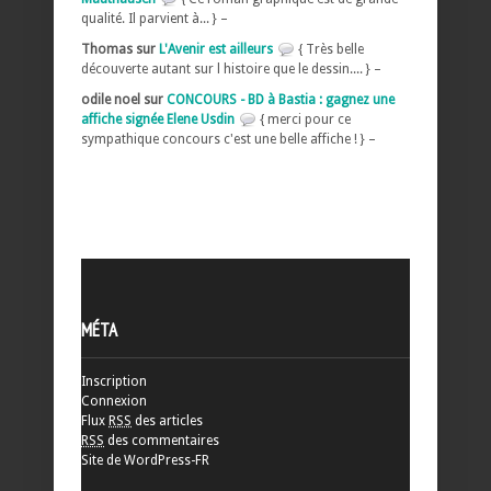
qualité. Il parvient à... } –
Thomas sur
L'Avenir est ailleurs
{ Très belle
découverte autant sur l histoire que le dessin.... } –
odile noel sur
CONCOURS - BD à Bastia : gagnez une
affiche signée Elene Usdin
{ merci pour ce
sympathique concours c'est une belle affiche ! } –
MÉTA
Inscription
Connexion
Flux
RSS
des articles
RSS
des commentaires
Site de WordPress-FR