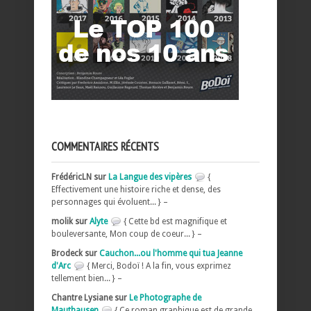
COMMENTAIRES RÉCENTS
FrédéricLN sur
La Langue des vipères
{
Effectivement une histoire riche et dense, des
personnages qui évoluent... } –
molik sur
Alyte
{ Cette bd est magnifique et
bouleversante, Mon coup de coeur... } –
Brodeck sur
Cauchon...ou l'homme qui tua Jeanne
d'Arc
{ Merci, Bodoï ! A la fin, vous exprimez
tellement bien... } –
Chantre Lysiane sur
Le Photographe de
Mauthausen
{ Ce roman graphique est de grande