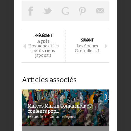
PRÉCÉDENT
SUIVANT
Agnès
Hostache et les
Les Soeurs
petits riens
Grémillet #1
japonais
Articles associés
Marcos Martin, roman noir et
couleurs pop...
19 mars 2018 | Guillaume Regourd