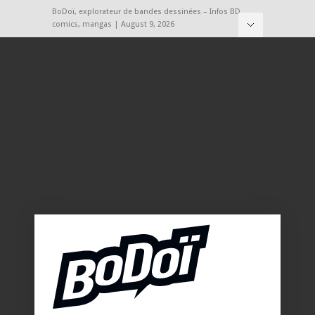
BoDoï, explorateur de bandes dessinées – Infos BD,
comics, mangas | August 9, 2026