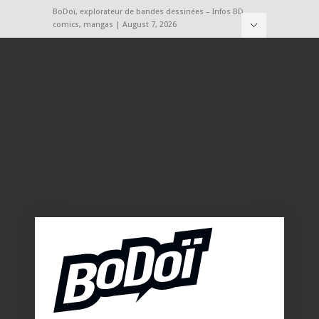
BoDoï, explorateur de bandes dessinées – Infos BD,
comics, mangas | August 7, 2026