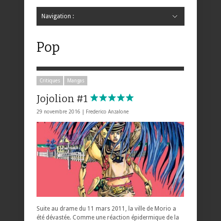
Navigation :
Hide Navigation
Accueil
Critiques
Bande dessinée
Comics
Jeunesse
Mangas
News
Bande dessinée
Comics
Manga
Jeunesse
Magazine
Bande dessinée
Comics
Jeunesse
Mangas
Pop
Critiques
Mangas
Jojolion #1
29 novembre 2016 |
Frederico Anzalone
Suite au drame du 11 mars 2011, la ville de Morio a
été dévastée. Comme une réaction épidermique de la