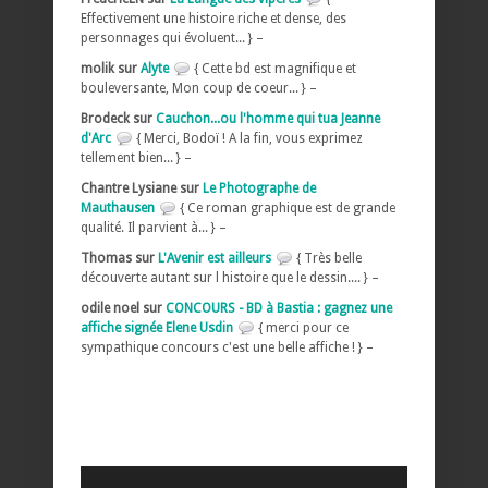
Effectivement une histoire riche et dense, des
personnages qui évoluent... } –
molik sur
Alyte
{ Cette bd est magnifique et
bouleversante, Mon coup de coeur... } –
Brodeck sur
Cauchon...ou l'homme qui tua Jeanne
d'Arc
{ Merci, Bodoï ! A la fin, vous exprimez
tellement bien... } –
Chantre Lysiane sur
Le Photographe de
Mauthausen
{ Ce roman graphique est de grande
qualité. Il parvient à... } –
Thomas sur
L'Avenir est ailleurs
{ Très belle
découverte autant sur l histoire que le dessin.... } –
odile noel sur
CONCOURS - BD à Bastia : gagnez une
affiche signée Elene Usdin
{ merci pour ce
sympathique concours c'est une belle affiche ! } –