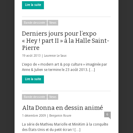
Lire la suite
Bande dessinée
News
Derniers jours pour l’expo
« Hey ! part II » à la Halle Saint-
Pierre
19 août 2013 |
Laurence Le Saux
L’expo de « modern art & pop culture » imaginée par
Anne & Julien se termine le 23 août 2013. […]
Lire la suite
Bande dessinée
News
Alta Donna en dessin animé
6
1 décembre 2009 |
Benjamin Roure
La série de Mathieu Mariolle et MiniKim à la conquête
des États-Unis et du petit écran ! […]