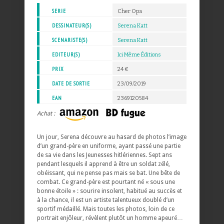
SERIE
Cher Opa
DESSINATEUR(S)
Serena Katt
SCENARISTE(S)
Serena Katt
EDITEUR(S)
Ici Même Éditions
PRIX
24 €
DATE DE SORTIE
23/09/2019
EAN
2369120584
Achat :
Un jour, Serena découvre au hasard de photos l’image
d’un grand-père en uniforme, ayant passé une partie
de sa vie dans les Jeunesses hitlériennes. Sept ans
pendant lesquels il apprend à être un soldat zélé,
obéissant, qui ne pense pas mais se bat. Une bête de
combat. Ce grand-père est pourtant né « sous une
bonne étoile » : sourire insolent, habitué au succès et
à la chance, il est un artiste talentueux doublé d’un
sportif médaillé. Mais toutes les photos, loin de ce
portrait enjôleur, révèlent plutôt un homme apeuré…