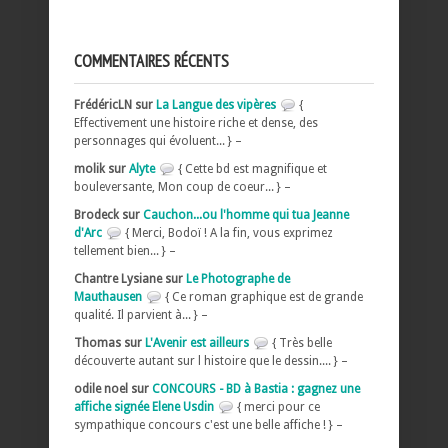
COMMENTAIRES RÉCENTS
FrédéricLN sur
La Langue des vipères
{
Effectivement une histoire riche et dense, des
personnages qui évoluent... } –
molik sur
Alyte
{ Cette bd est magnifique et
bouleversante, Mon coup de coeur... } –
Brodeck sur
Cauchon...ou l'homme qui tua Jeanne
d'Arc
{ Merci, Bodoï ! A la fin, vous exprimez
tellement bien... } –
Chantre Lysiane sur
Le Photographe de
Mauthausen
{ Ce roman graphique est de grande
qualité. Il parvient à... } –
Thomas sur
L'Avenir est ailleurs
{ Très belle
découverte autant sur l histoire que le dessin.... } –
odile noel sur
CONCOURS - BD à Bastia : gagnez une
affiche signée Elene Usdin
{ merci pour ce
sympathique concours c'est une belle affiche ! } –