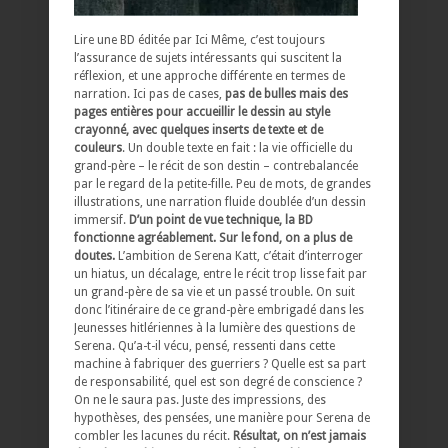
Lire une BD éditée par Ici Même, c’est toujours
l’assurance de sujets intéressants qui suscitent la
réflexion, et une approche différente en termes de
narration. Ici pas de cases,
pas de bulles mais des
pages entières pour accueillir le dessin au style
crayonné, avec quelques inserts de texte et de
couleurs
. Un double texte en fait : la vie officielle du
grand-père – le récit de son destin – contrebalancée
par le regard de la petite-fille. Peu de mots, de grandes
illustrations, une narration fluide doublée d’un dessin
immersif.
D’un point de vue technique, la BD
fonctionne agréablement. Sur le fond, on a plus de
doutes.
L’ambition de Serena Katt, c’était d’interroger
un hiatus, un décalage, entre le récit trop lisse fait par
un grand-père de sa vie et un passé trouble. On suit
donc l’itinéraire de ce grand-père embrigadé dans les
Jeunesses hitlériennes à la lumière des questions de
Serena. Qu’a-t-il vécu, pensé, ressenti dans cette
machine à fabriquer des guerriers ? Quelle est sa part
de responsabilité, quel est son degré de conscience ?
On ne le saura pas. Juste des impressions, des
hypothèses, des pensées, une manière pour Serena de
combler les lacunes du récit.
Résultat, on n’est jamais