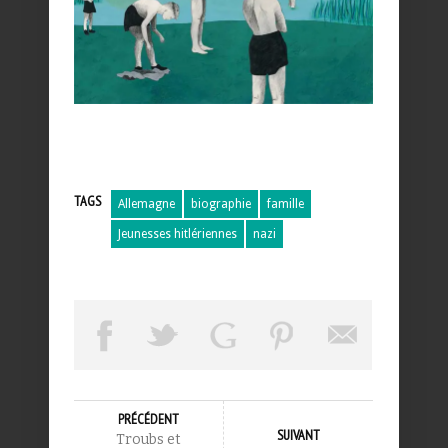
TAGS
Allemagne
biographie
famille
Jeunesses hitlériennes
nazi
PRÉCÉDENT
SUIVANT
Troubs et