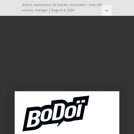
BoDoï, explorateur de bandes dessinées – Infos BD,
comics, mangas | August 6, 2026