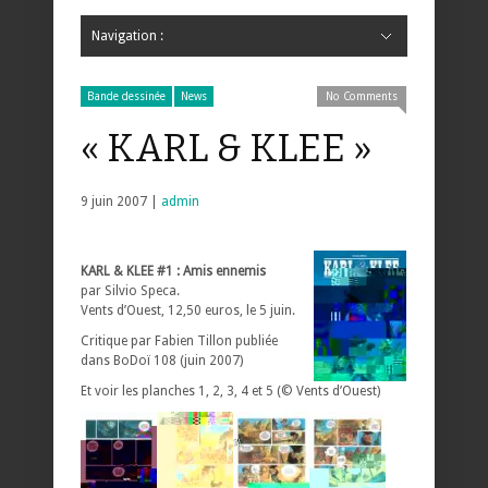
Navigation :
Hide Navigation
Accueil
Critiques
Bande dessinée
Comics
Jeunesse
Mangas
News
Bande dessinée
Comics
Manga
Jeunesse
Magazine
Bande dessinée
Comics
Jeunesse
Mangas
Bande dessinée
News
No Comments
« KARL & KLEE »
9 juin 2007 |
admin
KARL & KLEE #1 : Amis ennemis
par Silvio Speca.
Vents d’Ouest, 12,50 euros, le 5 juin.
Critique par Fabien Tillon publiée
dans BoDoï 108 (juin 2007)
Et voir les planches 1, 2, 3, 4 et 5 (© Vents d’Ouest)