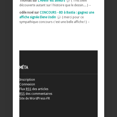
Thomas sur
L'Avenir est ailleurs
{ Très belle
découverte autant sur l histoire que le dessin.... } –
odile noel sur
CONCOURS - BD à Bastia : gagnez une
affiche signée Elene Usdin
{ merci pour ce
sympathique concours c'est une belle affiche ! } –
MÉTA
Inscription
Connexion
Flux
RSS
des articles
RSS
des commentaires
Site de WordPress-FR