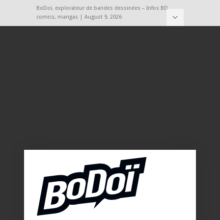
BoDoï, explorateur de bandes dessinées – Infos BD,
comics, mangas | August 9, 2026