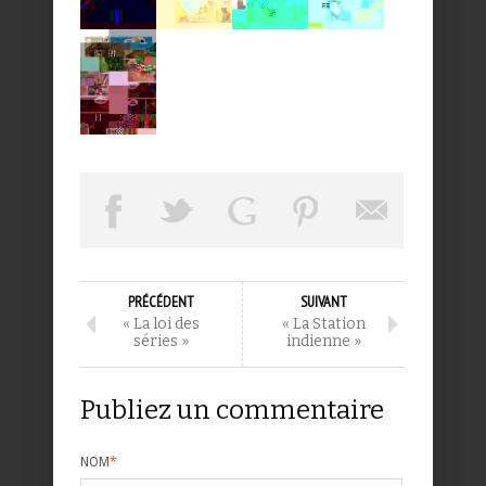
PRÉCÉDENT
SUIVANT
« La loi des
« La Station
séries »
indienne »
Publiez un commentaire
NOM
*