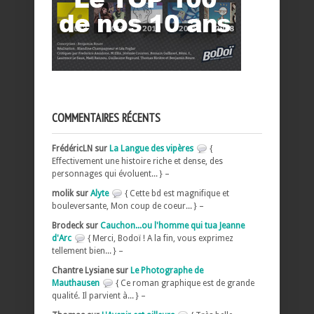
COMMENTAIRES RÉCENTS
FrédéricLN sur
La Langue des vipères
{
Effectivement une histoire riche et dense, des
personnages qui évoluent... } –
molik sur
Alyte
{ Cette bd est magnifique et
bouleversante, Mon coup de coeur... } –
Brodeck sur
Cauchon...ou l'homme qui tua Jeanne
d'Arc
{ Merci, Bodoï ! A la fin, vous exprimez
tellement bien... } –
Chantre Lysiane sur
Le Photographe de
Mauthausen
{ Ce roman graphique est de grande
qualité. Il parvient à... } –