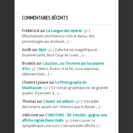
COMMENTAIRES RÉCENTS
FrédéricLN sur
La Langue des vipères
{
Effectivement une histoire riche et dense, des
personnages qui évoluent... } –
molik sur
Alyte
{ Cette bd est magnifique et
bouleversante, Mon coup de coeur... } –
Brodeck sur
Cauchon...ou l'homme qui tua Jeanne
d'Arc
{ Merci, Bodoï ! A la fin, vous exprimez
tellement bien... } –
Chantre Lysiane sur
Le Photographe de
Mauthausen
{ Ce roman graphique est de grande
qualité. Il parvient à... } –
Thomas sur
L'Avenir est ailleurs
{ Très belle
découverte autant sur l histoire que le dessin.... } –
odile noel sur
CONCOURS - BD à Bastia : gagnez une
affiche signée Elene Usdin
{ merci pour ce
sympathique concours c'est une belle affiche ! } –