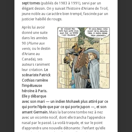
sept tomes
(publiés de 1983 à 1991), servi par un
élégant dessin. On y suivait l’histoire d’Ariane de Troïl,
jeune noble au caractère bien trempé, fascinée par un
justicier habillé de rouge.
Après lui avoir
donné une suite
dans les années
90 (
Plume aux
vents
, ou le destin
d’Ariane au
Canada), ses
auteurs raniment
leur création.
Le
scénariste Patrick
Cothias ramène
l’impétueuse
héroïne à Paris.
Elle y débarque
avec son mari — un indien Mohawk plus attiré par ce
qui porte l’épée que par ce qui porte jupon —, et son
amant Germain.
Mais la baronne tombe nez à nez
avec un vicomte nocif, dont elle trancha l’appendice
nasal par le passé. La voilà traquée, et sur le point
d’apprendre une nouvelle détonante : l’enfant qu’elle