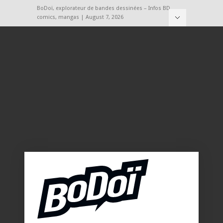
BoDoï, explorateur de bandes dessinées – Infos BD,
comics, mangas | August 7, 2026