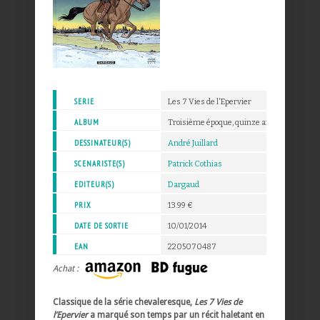
SERIE
Les 7 Vies de l'Epervier
ALBUM
Troisième époque, quinze ans après - 1
DESSINATEUR(S)
André Juillard
SCENARISTE(S)
Patrick Cothias
EDITEUR(S)
Dargaud
PRIX
13.99 €
DATE DE SORTIE
10/01/2014
EAN
2205070487
Achat :
Classique de la série chevaleresque,
Les 7 Vies de
l’Epervier
a marqué son temps par un récit haletant en