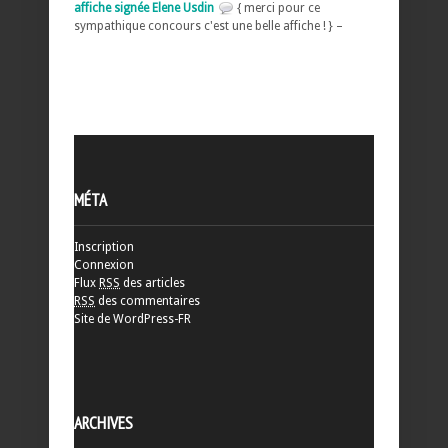
affiche signée Elene Usdin
{ merci pour ce
sympathique concours c'est une belle affiche ! } –
MÉTA
Inscription
Connexion
Flux
RSS
des articles
RSS
des commentaires
Site de WordPress-FR
ARCHIVES