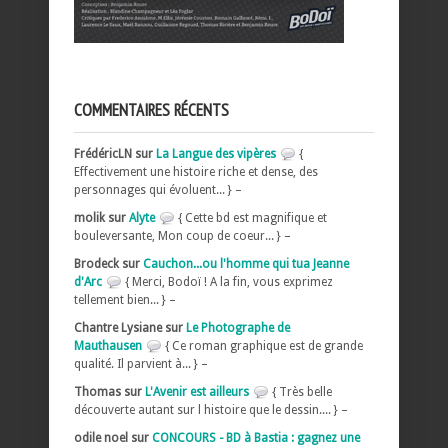
COMMENTAIRES RÉCENTS
FrédéricLN sur
La Langue des vipères
{
Effectivement une histoire riche et dense, des
personnages qui évoluent... } –
molik sur
Alyte
{ Cette bd est magnifique et
bouleversante, Mon coup de coeur... } –
Brodeck sur
Cauchon...ou l'homme qui tua Jeanne
d'Arc
{ Merci, Bodoï ! A la fin, vous exprimez
tellement bien... } –
Chantre Lysiane sur
Le Photographe de
Mauthausen
{ Ce roman graphique est de grande
qualité. Il parvient à... } –
Thomas sur
L'Avenir est ailleurs
{ Très belle
découverte autant sur l histoire que le dessin.... } –
odile noel sur
CONCOURS - BD à Bastia : gagnez une