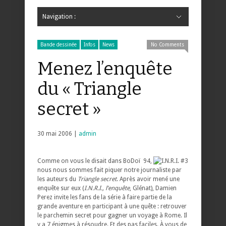
Navigation :
Hide Navigation
Accueil
Critiques
Bande dessinée
Comics
Jeunesse
Mangas
News
Bande dessinée
Comics
Manga
Jeunesse
Magazine
Bande dessinée
Comics
Jeunesse
Mangas
Bande dessinée
Infos
News
No Comments
Menez l’enquête
du « Triangle
secret »
30 mai 2006 |
admin
Comme on vous le disait dans BoDoï 94,
nous nous sommes fait piquer notre journaliste par
les auteurs du
Triangle secret
. Après avoir mené une
enquête sur eux (
I.N.R.I., l’enquête
, Glénat), Damien
Perez invite les fans de la série à faire partie de la
grande aventure en participant à une quête : retrouver
le parchemin secret pour gagner un voyage à Rome. Il
y a 7 énigmes à résoudre. Et des pas faciles. À vous de