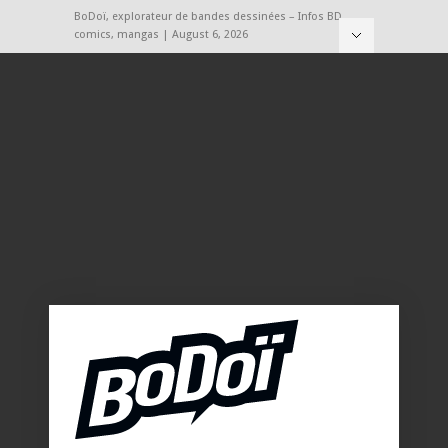
BoDoï, explorateur de bandes dessinées – Infos BD,
comics, mangas | August 6, 2026