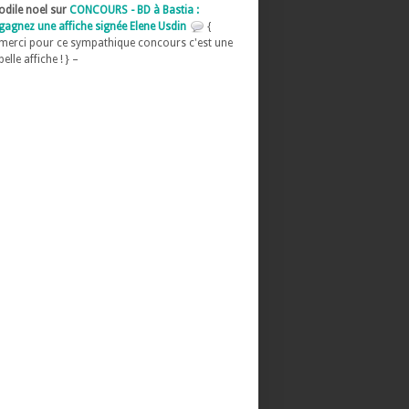
odile noel sur
CONCOURS - BD à Bastia :
gagnez une affiche signée Elene Usdin
{
merci pour ce sympathique concours c'est une
belle affiche ! } –