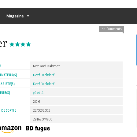
Magazine
No Comments
er
E
Mon ami Dahmer
INATEUR(S)
Derf Backderf
ARISTE(S)
Derf Backderf
EUR(S)
çà et là
X
20 €
 DE SORTIE
22/02/2013
2916207805