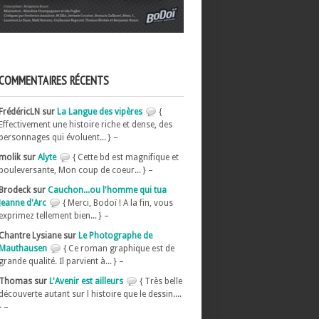
COMMENTAIRES RÉCENTS
FrédéricLN sur
La Langue des vipères
{
Effectivement une histoire riche et dense, des
personnages qui évoluent... } –
molik sur
Alyte
{ Cette bd est magnifique et
bouleversante, Mon coup de coeur... } –
Brodeck sur
Cauchon...ou l'homme qui tua
Jeanne d'Arc
{ Merci, Bodoï ! A la fin, vous
exprimez tellement bien... } –
Chantre Lysiane sur
Le Photographe de
Mauthausen
{ Ce roman graphique est de
grande qualité. Il parvient à... } –
Thomas sur
L'Avenir est ailleurs
{ Très belle
découverte autant sur l histoire que le dessin....
} –