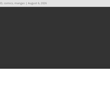
BD, comics, mangas | August 6, 2026