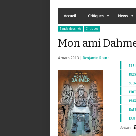
Accueil
Critiques
News
Bande dessinée
Critiques
Mon ami Dahm
4 mars 2013 |
Benjamin Roure
SERI
DESS
SCEN
EDIT
PRI
DATE
EAN
Achat :