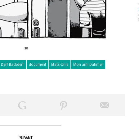
Derf Backderf
document
Etats-Unis
Mon ami Dahmer
SUIVANT