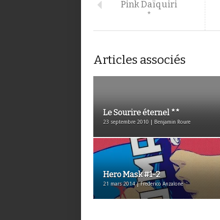
Pink Daïquiri
*
Articles associés
Le Sourire éternel **
23 septembre 2010 | Benjamin Roure
Hero Mask #1-2
21 mars 2014 | Frederico Anzalone