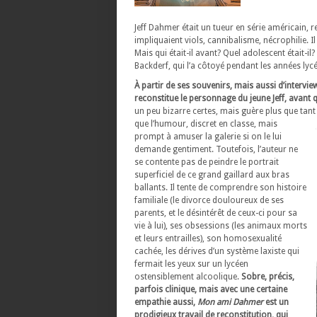
Jeff Dahmer était un tueur en série américain,
impliquaient viols, cannibalisme, nécrophilie. I
Mais qui était-il avant? Quel adolescent était-i
Backderf, qui l’a côtoyé pendant les années lycé
À partir de ses souvenirs, mais aussi d’interv
reconstitue le personnage du jeune Jeff, avant 
un peu bizarre certes, mais guère plus que tan
que l’humour, discret en classe, mais
prompt à amuser la galerie si on le lui
demande gentiment. Toutefois, l’auteur ne
se contente pas de peindre le portrait
superficiel de ce grand gaillard aux bras
ballants. Il tente de comprendre son histoire
familiale (le divorce douloureux de ses
parents, et le désintérêt de ceux-ci pour sa
vie à lui), ses obsessions (les animaux morts
et leurs entrailles), son homosexualité
cachée, les dérives d’un système laxiste qui
fermait les yeux sur un lycéen
ostensiblement alcoolique.
Sobre, précis,
parfois clinique, mais avec une certaine
empathie aussi,
Mon ami Dahmer
est un
prodigieux travail de reconstitution, qui