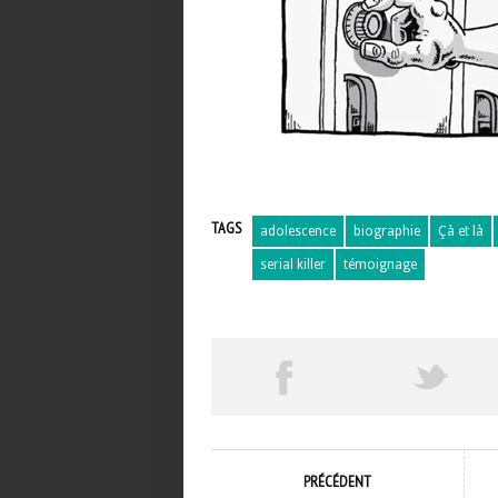
TAGS
adolescence
biographie
Çà et là
serial killer
témoignage
PRÉCÉDENT