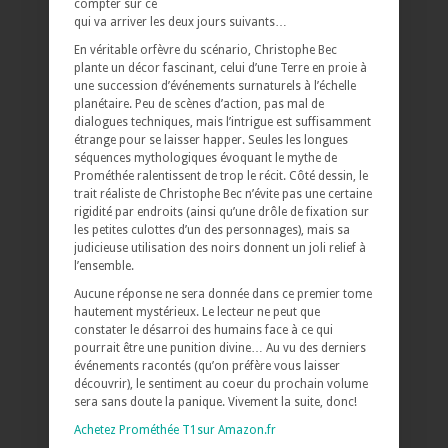
compter sur ce
qui va arriver les deux jours suivants…
En véritable orfèvre du scénario, Christophe Bec
plante un décor fascinant, celui d’une Terre en proie à
une succession d’événements surnaturels à l’échelle
planétaire. Peu de scènes d’action, pas mal de
dialogues techniques, mais l’intrigue est suffisamment
étrange pour se laisser happer. Seules les longues
séquences mythologiques évoquant le mythe de
Prométhée ralentissent de trop le récit. Côté dessin, le
trait réaliste de Christophe Bec n’évite pas une certaine
rigidité par endroits (ainsi qu’une drôle de fixation sur
les petites culottes d’un des personnages), mais sa
judicieuse utilisation des noirs donnent un joli relief à
l’ensemble.
Aucune réponse ne sera donnée dans ce premier tome
hautement mystérieux. Le lecteur ne peut que
constater le désarroi des humains face à ce qui
pourrait être une punition divine… Au vu des derniers
événements racontés (qu’on préfère vous laisser
découvrir), le sentiment au coeur du prochain volume
sera sans doute la panique. Vivement la suite, donc!
Achetez Prométhée T1sur Amazon.fr