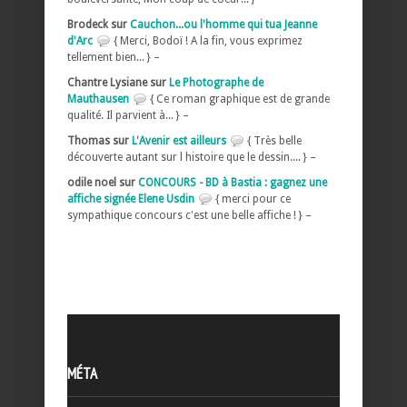
Brodeck sur
Cauchon...ou l'homme qui tua Jeanne
d'Arc
{ Merci, Bodoï ! A la fin, vous exprimez
tellement bien... } –
Chantre Lysiane sur
Le Photographe de
Mauthausen
{ Ce roman graphique est de grande
qualité. Il parvient à... } –
Thomas sur
L'Avenir est ailleurs
{ Très belle
découverte autant sur l histoire que le dessin.... } –
odile noel sur
CONCOURS - BD à Bastia : gagnez une
affiche signée Elene Usdin
{ merci pour ce
sympathique concours c'est une belle affiche ! } –
MÉTA