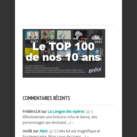
COMMENTAIRES RÉCENTS
FrédéricLN sur
La Langue des vipères
{
Effectivement une histoire riche et dense, des
personnages qui évoluent... } –
molik sur
Alyte
{ Cette bd est magnifique et
bouleversante, Mon coup de coeur... } –