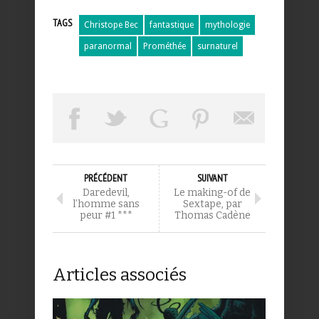
TAGS
Christope Bec
fantastique
mythologie
paranormal
Prométhée
surnaturel
PRÉCÉDENT
SUIVANT
Daredevil,
Le making-of de
l’homme sans
Sextape, par
peur #1 ***
Thomas Cadène
Articles associés