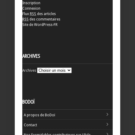
Inscription
Connexion
Flux
RSS
des articles
RSS
des commentaires
Site de WordPress-FR
ARCHIVES
Archives
BODOÏ
A propos de BoDoï
Contact
Nos formidables contributeurs sur Ulule