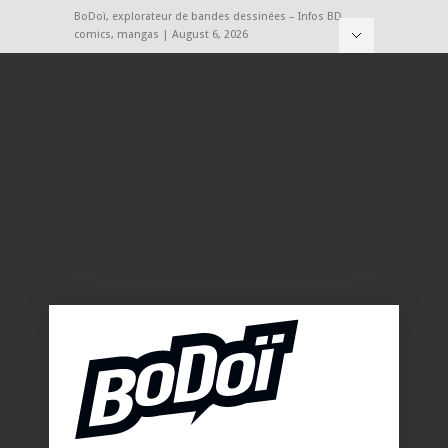
BoDoï, explorateur de bandes dessinées – Infos BD,
comics, mangas | August 6, 2026