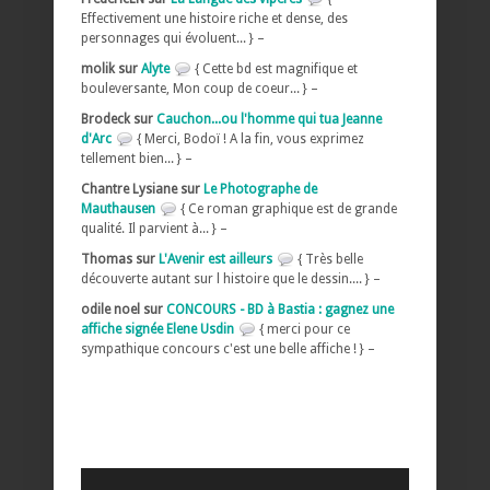
Effectivement une histoire riche et dense, des
personnages qui évoluent... } –
molik sur
Alyte
{ Cette bd est magnifique et
bouleversante, Mon coup de coeur... } –
Brodeck sur
Cauchon...ou l'homme qui tua Jeanne
d'Arc
{ Merci, Bodoï ! A la fin, vous exprimez
tellement bien... } –
Chantre Lysiane sur
Le Photographe de
Mauthausen
{ Ce roman graphique est de grande
qualité. Il parvient à... } –
Thomas sur
L'Avenir est ailleurs
{ Très belle
découverte autant sur l histoire que le dessin.... } –
odile noel sur
CONCOURS - BD à Bastia : gagnez une
affiche signée Elene Usdin
{ merci pour ce
sympathique concours c'est une belle affiche ! } –