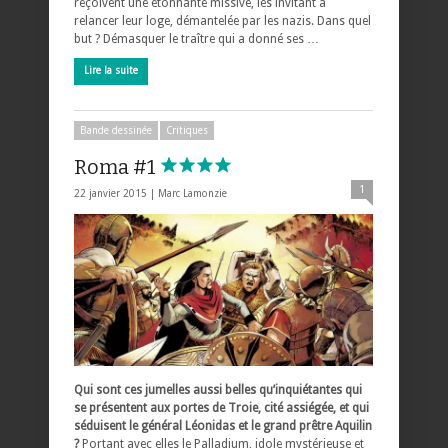
reçoivent une étonnante missive, les invitant à
relancer leur loge, démantelée par les nazis. Dans quel
but ? Démasquer le traître qui a donné ses …
Lire la suite
Bande dessinée
Critiques
Roma #1
1
22 janvier 2015 |
Marc Lamonzie
Qui sont ces jumelles aussi belles qu’inquiétantes qui
se présentent aux portes de Troie, cité assiégée, et qui
séduisent le général Léonidas et le grand prêtre Aquilin
?
Portant avec elles le Palladium, idole mystérieuse et