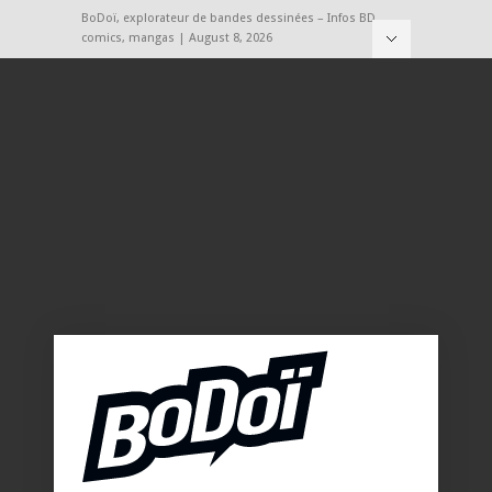
BoDoï, explorateur de bandes dessinées – Infos BD,
comics, mangas | August 8, 2026