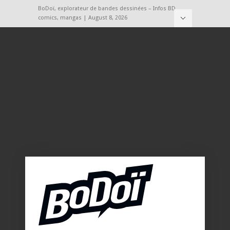
BoDoï, explorateur de bandes dessinées – Infos BD,
comics, mangas | August 8, 2026