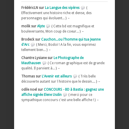
FrédéricLN sur
La Langue des vipères
{
Effectivement une histoire riche et dense, des
personnages qui évoluent... } –
molik sur
Alyte
{ Cette bd est magnifique et
bouleversante, Mon coup de coeur... } –
Brodeck sur
Cauchon...ou l'homme qui tua Jeanne
d'Arc
{ Merci, Bodoï ! A la fin, vous exprimez
tellement bien... } –
Chantre Lysiane sur
Le Photographe de
Mauthausen
{ Ce roman graphique est de grande
qualité. Il parvient à... } –
Thomas sur
L'Avenir est ailleurs
{ Très belle
découverte autant sur l histoire que le dessin.... } –
odile noel sur
CONCOURS - BD à Bastia : gagnez une
affiche signée Elene Usdin
{ merci pour ce
sympathique concours c'est une belle affiche ! } –