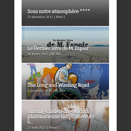
Sous notre atmosphère ****
23 décembre 2011 | Rémi I.
Le Dernier livre de M. Espoir
18 février 2015 | M. Ellis
The Long and Winding Road
2 novembre 2016 | M. Ellis
Unsung Cinderella – Midori,
pharmacienne hospitalière #1-
6...
23 août 2023 | Rémi I.