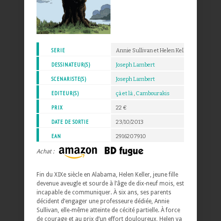
SERIE
Annie Sullivan et Helen Keller
DESSINATEUR(S)
Joseph Lambert
SCENARISTE(S)
Joseph Lambert
EDITEUR(S)
çà et là
,
Cambourakis
PRIX
22 €
DATE DE SORTIE
23/10/2013
EAN
2916207910
Achat :
Fin du XIXe siècle en Alabama, Helen Keller, jeune fille
devenue aveugle et sourde à l’âge de dix-neuf mois, est
incapable de communiquer. À six ans, ses parents
décident d’engager une professeure dédiée, Annie
Sullivan, elle-même atteinte de cécité partielle. À force
de courage et au prix d’un effort douloureux, Helen va