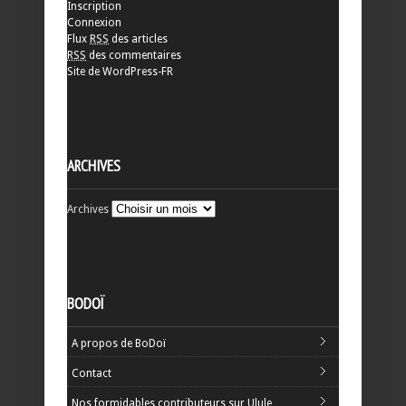
Inscription
Connexion
Flux
RSS
des articles
RSS
des commentaires
Site de WordPress-FR
ARCHIVES
Archives
BODOÏ
A propos de BoDoï
Contact
Nos formidables contributeurs sur Ulule