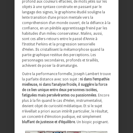
profond aux couleurs effacées, de mots jetés sur les
objets à une syntaxe construite en passant par le
langage des signes, le graphisme étudié souligne la
lente transition d’une prison mentale vers la
compréhension d’un monde ouvert, de la défiance à la
confiance, en un pénible apprentissage freiné par les
habitudes d’un milieu conservateur. Malins, aussi,
sont ces allers-retours entre le passé d’Annie à
l’Institut Perkins et la progression sensorielle
d’Helen. Ils cristallisent la métamorphose quand la
partie graphique restitue des perceptions. Les
personnages secondaires, profonds et tiraillés,
achèvent de poser la dramaturgie.
Outre la performance formelle, Joseph Lambert trouve
la parfaite distance avec son sujet :
ni dans l’empathie
mielleuse, ni dans l’analyse froide, il suggère la force
de ce lien unique entre deux personnes isolées,
fatiguées mais persévérantes ou passionnées
. Encore
plus à la fin quand le cas d’Helen, instrumentalisé,
devient objet de curiosité médiatique. Et si le sujet
n’éveillait a priori aucun intérêt particulier, le résultat,
un concentré d’émotion pudique, est simplement
bluffant de justesse et d’équilibre
. Un biopic poignant.