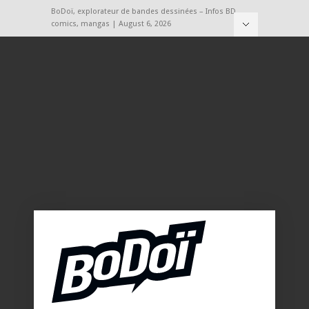
BoDoï, explorateur de bandes dessinées – Infos BD,
comics, mangas | August 6, 2026