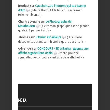
Brodeck sur
Cauchon...ou l'homme qui tua Jeanne
d'Arc
{ Merci, Bodoï ! A la fin, vous exprimez
tellement bien... } –
Chantre Lysiane sur
Le Photographe de
Mauthausen
{ Ce roman graphique est de grande
qualité. Il parvient à... } –
Thomas sur
L'Avenir est ailleurs
{ Très belle
découverte autant sur l histoire que le dessin.... } –
odile noel sur
CONCOURS - BD à Bastia : gagnez une
affiche signée Elene Usdin
{ merci pour ce
sympathique concours c'est une belle affiche ! } –
MÉTA