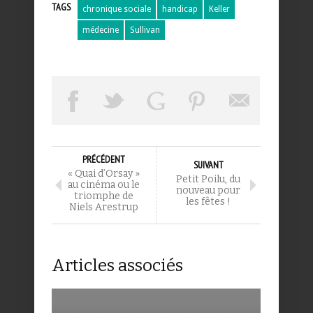
TAGS
chronique sociale
handicap
Keller
médecine
Sullivan
PRÉCÉDENT
SUIVANT
« Quai d’Orsay »
Petit Poilu, du
au cinéma ou le
nouveau pour
triomphe de
les fêtes !
Niels Arestrup
Articles associés