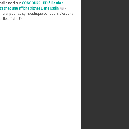
odile noel sur
CONCOURS - BD à Bastia :
gagnez une affiche signée Elene Usdin
{
merci pour ce sympathique concours c'est une
belle affiche ! } –