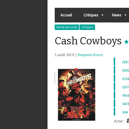
Accueil
Critiques
News
Bande dessinée
Critiques
Cash Cowboys
5 août 2019 |
Benjamin Roure
SERI
DESS
SCEN
EDIT
PRI
DATE
EAN
Achat :