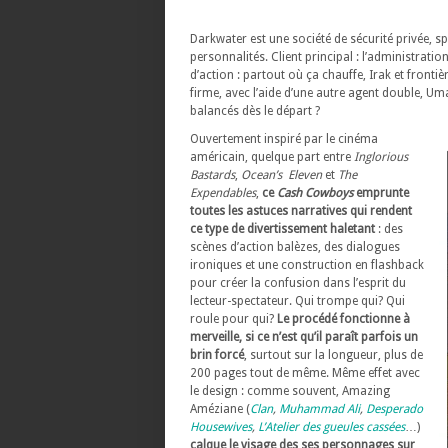
Darkwater est une société de sécurité privée, sp
personnalités. Client principal : l’administrati
d’action : partout où ça chauffe, Irak et frontiè
firme, avec l’aide d’une autre agent double, Uma
balancés dès le départ ?
Ouvertement inspiré par le cinéma
américain, quelque part entre
Inglorious
Bastards
,
Ocean’s Eleven
et
The
Expendables
,
ce
Cash Cowboys
emprunte
toutes les astuces narratives qui rendent
ce type de divertissement haletant
: des
scènes d’action balèzes, des dialogues
ironiques et une construction en flashback
pour créer la confusion dans l’esprit du
lecteur-spectateur. Qui trompe qui? Qui
roule pour qui?
Le procédé fonctionne à
merveille, si ce n’est qu’il paraît parfois un
brin forcé
, surtout sur la longueur, plus de
200 pages tout de même. Même effet avec
le design : comme souvent, Amazing
Améziane (
Clan
,
Muhammad Ali
,
Desperado
Housewives
,
L’Atelier des gueules cassées
…)
calque le visage des ses personnages sur