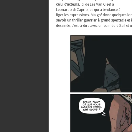
celui d’acteurs,
ici de Lee Van Cleef à
Leonardo di Caprio, ce qui a tendance à
figer les expressions. Malgré donc quelques long
savoir un thriller guerrier à grand spectacle et
dessinée, c’est-à-dire avec un soin du détail et 