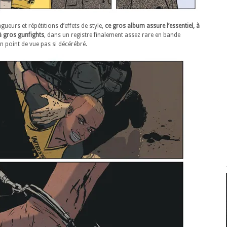
ueurs et répétitions d’effets de style,
ce gros album assure l’essentiel, à
 à gros gunfights
, dans un registre finalement assez rare en bande
un point de vue pas si décérébré.