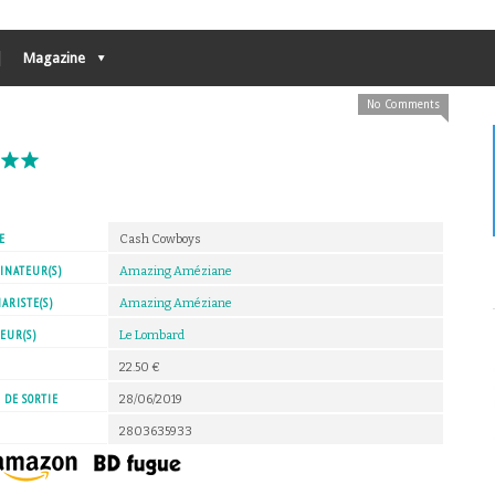
Magazine
No Comments
E
Cash Cowboys
INATEUR(S)
Amazing Améziane
ARISTE(S)
Amazing Améziane
EUR(S)
Le Lombard
X
22.50 €
 DE SORTIE
28/06/2019
2803635933