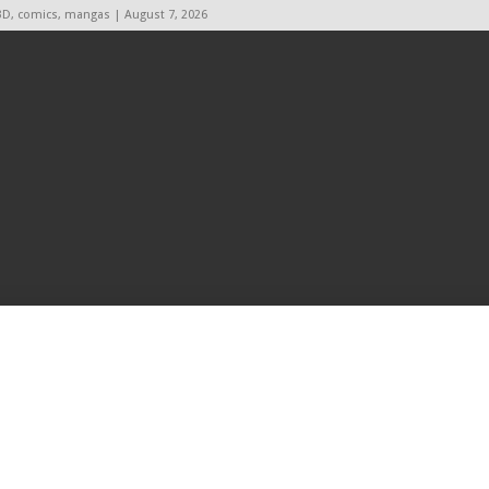
BD, comics, mangas | August 7, 2026