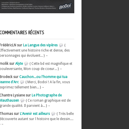
COMMENTAIRES RÉCENTS
FrédéricLN sur
La Langue des vipères
{
Effectivement une histoire riche et dense, des
personnages qui évoluent... } –
molik sur
Alyte
{ Cette bd est magnifique et
bouleversante, Mon coup de coeur... } –
Brodeck sur
Cauchon...ou l'homme qui tua
Jeanne d'Arc
{ Merci, Bodoï ! A la fin, vous
exprimez tellement bien... } –
Chantre Lysiane sur
Le Photographe de
Mauthausen
{ Ce roman graphique est de
grande qualité. Il parvient à... } –
Thomas sur
L'Avenir est ailleurs
{ Très belle
découverte autant sur l histoire que le dessin....
} –