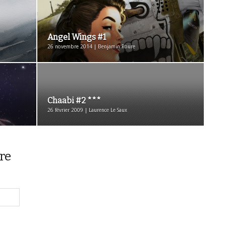
Angel Wings #1
26 novembre 2014 | Benjamin Roure
Chaabi #2 ***
26 février 2009 | Laurence Le Saux
re