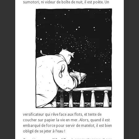
sumotori, ni videur de boîte de nuit, il est poète.
Un
versificateur qui rêve face aux flots, et tente de
coucher sur papier la vie en mer. Alors, quand il est
embarqué de force pour servir de matelot, il est bien
obligé de se jeter à l’eau !