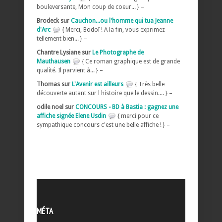
bouleversante, Mon coup de coeur... } –
Brodeck sur
Cauchon...ou l'homme qui tua Jeanne
d'Arc
{ Merci, Bodoï ! A la fin, vous exprimez
tellement bien... } –
Chantre Lysiane sur
Le Photographe de
Mauthausen
{ Ce roman graphique est de grande
qualité. Il parvient à... } –
Thomas sur
L'Avenir est ailleurs
{ Très belle
découverte autant sur l histoire que le dessin.... } –
odile noel sur
CONCOURS - BD à Bastia : gagnez une
affiche signée Elene Usdin
{ merci pour ce
sympathique concours c'est une belle affiche ! } –
MÉTA