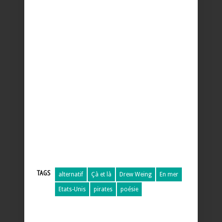
TAGS
alternatif
Çà et là
Drew Weing
En mer
Etats-Unis
pirates
poésie