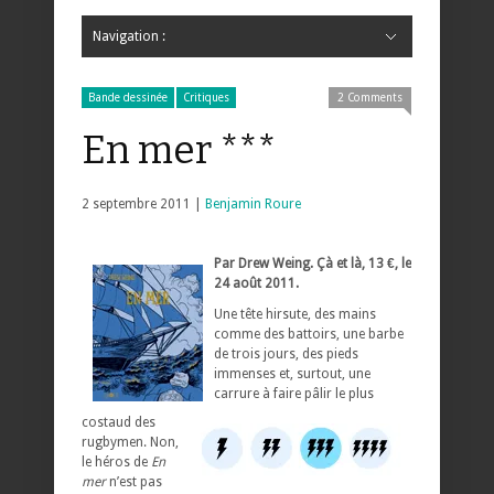
Navigation :
Hide Navigation
Accueil
Critiques
Bande dessinée
Comics
Jeunesse
Mangas
News
Bande dessinée
Comics
Manga
Jeunesse
Magazine
Bande dessinée
Comics
Jeunesse
Mangas
Bande dessinée
Critiques
2 Comments
En mer ***
2 septembre 2011 |
Benjamin Roure
Par Drew Weing. Çà et là, 13 €, le
24 août 2011.
Une tête hirsute, des mains
comme des battoirs, une barbe
de trois jours, des pieds
immenses et, surtout, une
carrure à faire pâlir le plus
costaud des
rugbymen. Non,
le héros de
En
mer
n’est pas