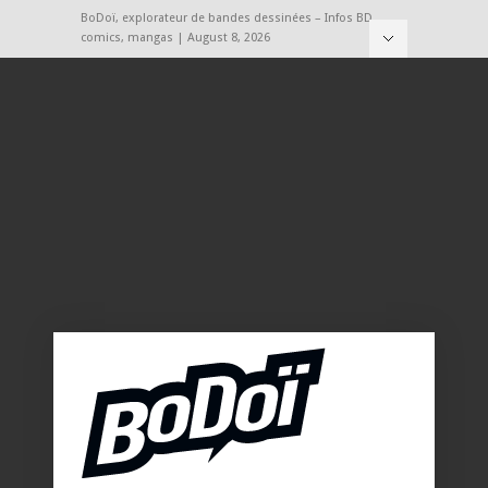
BoDoï, explorateur de bandes dessinées – Infos BD,
comics, mangas | August 8, 2026