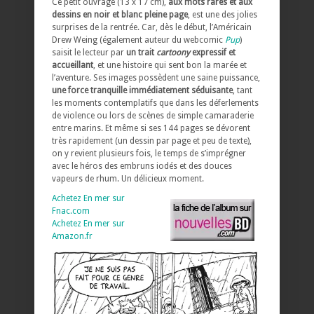
Ce petit ouvrage (13 x 17 cm),
aux mots rares et aux
dessins en noir et blanc pleine page
, est une des jolies
surprises de la rentrée. Car, dès le début, l’Américain
Drew Weing (également auteur du webcomic
Pup
)
saisit le lecteur par
un trait
cartoony
expressif et
accueillant
, et une histoire qui sent bon la marée et
l’aventure. Ses images possèdent une saine puissance,
une force tranquille immédiatement séduisante
, tant
les moments contemplatifs que dans les déferlements
de violence ou lors de scènes de simple camaraderie
entre marins. Et même si ses 144 pages se dévorent
très rapidement (un dessin par page et peu de texte),
on y revient plusieurs fois, le temps de s’imprégner
avec le héros des embruns iodés et des douces
vapeurs de rhum. Un délicieux moment.
Achetez En mer sur
Fnac.com
Achetez En mer sur
Amazon.fr