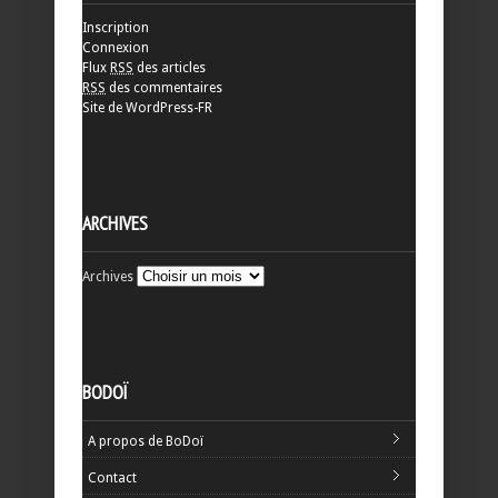
Inscription
Connexion
Flux
RSS
des articles
RSS
des commentaires
Site de WordPress-FR
ARCHIVES
Archives
BODOÏ
A propos de BoDoï
Contact