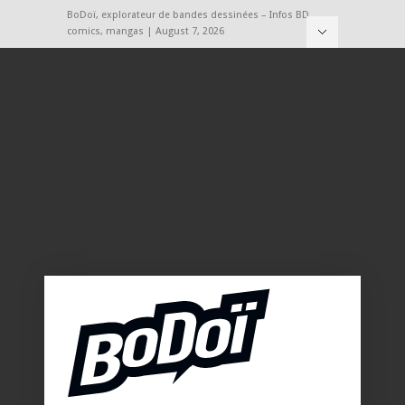
BoDoï, explorateur de bandes dessinées – Infos BD,
comics, mangas | August 7, 2026