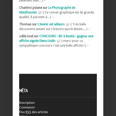
tellement bien... } –
Chantre Lysiane sur
Le Photographe de
Mauthausen
{ Ce roman graphique est de grande
qualité. Il parvient à... } –
Thomas sur
L'Avenir est ailleurs
{ Très belle
découverte autant sur l histoire que le dessin.... } –
odile noel sur
CONCOURS - BD à Bastia : gagnez une
affiche signée Elene Usdin
{ merci pour ce
sympathique concours c'est une belle affiche ! } –
MÉTA
Inscription
Connexion
Flux
RSS
des articles