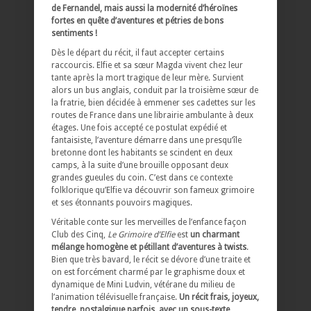
de Fernandel, mais aussi la modernité d’héroïnes
fortes en quête d’aventures et pétries de bons
sentiments !
Dès le départ du récit, il faut accepter certains
raccourcis. Elfie et sa sœur Magda vivent chez leur
tante après la mort tragique de leur mère. Survient
alors un bus anglais, conduit par la troisième sœur de
la fratrie, bien décidée à emmener ses cadettes sur les
routes de France dans une librairie ambulante à deux
étages. Une fois accepté ce postulat expédié et
fantaisiste, l’aventure démarre dans une presqu’île
bretonne dont les habitants se scindent en deux
camps, à la suite d’une brouille opposant deux
grandes gueules du coin. C’est dans ce contexte
folklorique qu’Elfie va découvrir son fameux grimoire
et ses étonnants pouvoirs magiques.
Véritable conte sur les merveilles de l’enfance façon
Club des Cinq,
Le Grimoire d’Elfie
est
un charmant
mélange homogène et pétillant d’aventures à twists
.
Bien que très bavard, le récit se dévore d’une traite et
on est forcément charmé par le graphisme doux et
dynamique de Mini Ludvin, vétérane du milieu de
l’animation télévisuelle française.
Un récit frais, joyeux,
tendre, nostalgique parfois, avec un sous-texte