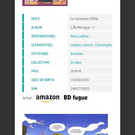
SERIE
Le Grimoire d’Elfie
ALBUM
L’Île Presque - 1
DESSINATEUR(S)
Mini Ludvin
SCENARISTE(S)
Audrey Alwett
,
Christophe Arleston
EDITEUR(S)
Bamboo
COLLECTION
Drakoo
PRIX
15.90 €
DATE DE SORTIE
03/02/2021
EAN
2490735101
Achat :