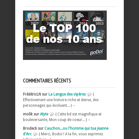
COMMENTAIRES RÉCENTS
FrédéricLN sur
La Langue des vipères
{
Effectivement une histoire riche et dense, des
personnages qui évoluent... } –
molik sur
Alyte
{ Cette bd est magnifique et
bouleversante, Mon coup de coeur... } –
Brodeck sur
Cauchon...ou l'homme qui tua Jeanne
d'Arc
{ Merci, Bodoï ! A la fin, vous exprimez