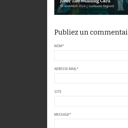
Joker The Winning Card
18 novembre 2024 | Guillaume Regourd
Publiez un commentai
NOM
*
ADRESSE MAIL
*
SITE
MESSAGE
*