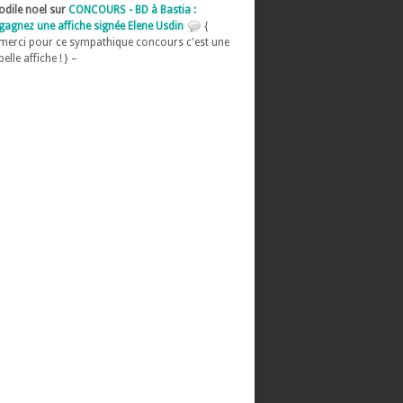
odile noel sur
CONCOURS - BD à Bastia :
gagnez une affiche signée Elene Usdin
{
merci pour ce sympathique concours c'est une
belle affiche ! } –