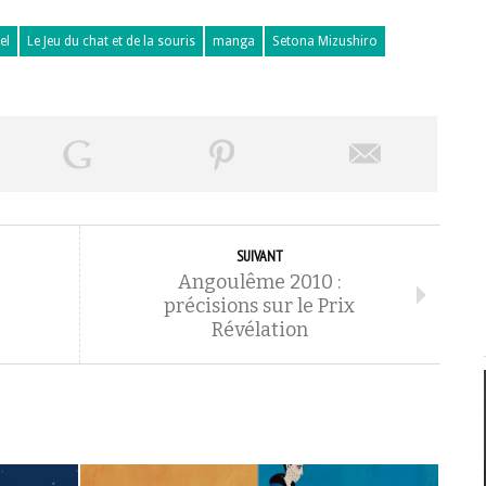
el
Le Jeu du chat et de la souris
manga
Setona Mizushiro
SUIVANT
Angoulême 2010 :
précisions sur le Prix
Révélation