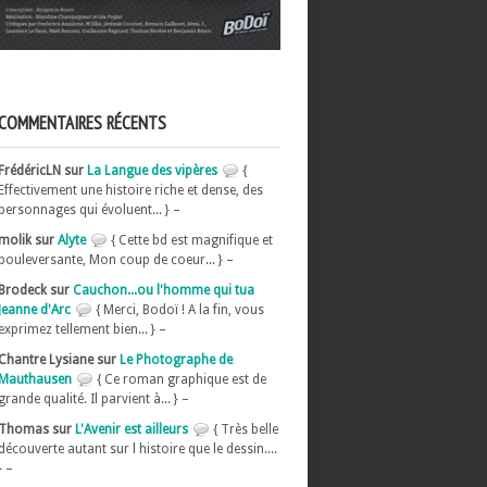
COMMENTAIRES RÉCENTS
FrédéricLN sur
La Langue des vipères
{
Effectivement une histoire riche et dense, des
personnages qui évoluent... } –
molik sur
Alyte
{ Cette bd est magnifique et
bouleversante, Mon coup de coeur... } –
Brodeck sur
Cauchon...ou l'homme qui tua
Jeanne d'Arc
{ Merci, Bodoï ! A la fin, vous
exprimez tellement bien... } –
Chantre Lysiane sur
Le Photographe de
Mauthausen
{ Ce roman graphique est de
grande qualité. Il parvient à... } –
Thomas sur
L'Avenir est ailleurs
{ Très belle
découverte autant sur l histoire que le dessin....
} –