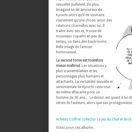
sexuelles pullulent. De plus,
Imagasé se dit amoureux de
Kyoïchi alors qu’il ne souhaite
clairement qu’une chose: avoir des
relations charnelles avec lui. Il
traîne avec ses ex, trouve de
nouveaux copains en peu de
temps, va dans des backrooms…
Belle image de l’amour
homosexuel…
Le second tome est toutefois
mieux maîtrisé
. Les situations y
plus vraisemblables et les
personnages plus humains et
attachants. La versatilité sexuelle et
sentimentale de Kyoïchi reste tout
de même effarante pour un
homme de 30 ans… Le dessin est quant à lui dél
séries de l’auteure, alors que ses protagonist
Achetez Coffret collector Le Jeu du chat et de 
Votez pour ces albums.