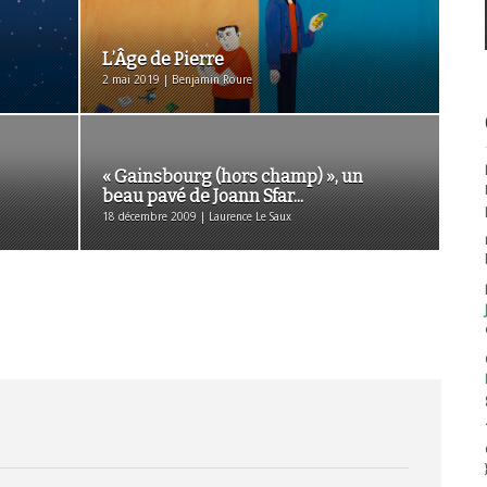
L’Âge de Pierre
2 mai 2019 | Benjamin Roure
« Gainsbourg (hors champ) », un
beau pavé de Joann Sfar...
18 décembre 2009 | Laurence Le Saux