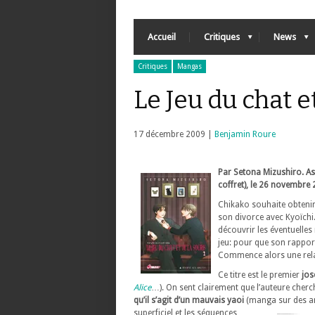
Accueil
Critiques
News
Critiques
Mangas
Le Jeu du chat e
17 décembre 2009 |
Benjamin Roure
Par Setona Mizushiro. Asu
coffret), le 26 novembre 
Chikako souhaite obtenir
son divorce avec Kyoïchi.
découvrir les éventuelles
jeu: pour que son rapport
Commence alors une rela
Ce titre est le premier
jos
Alice
…). On sent clairement que l’auteure cher
qu’il s’agit d’un mauvais yaoi
(manga sur des a
superficiel et les séquences