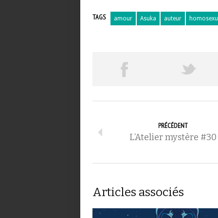
TAGS
amour
Asuka
auteur
homosexu
PRÉCÉDENT
L’Atelier mystère #30
Articles associés