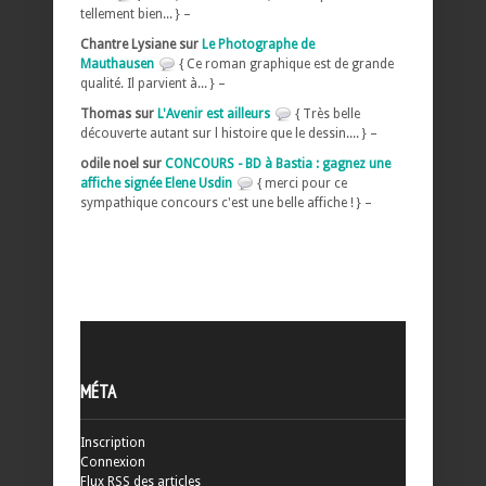
tellement bien... } –
Chantre Lysiane sur
Le Photographe de
Mauthausen
{ Ce roman graphique est de grande
qualité. Il parvient à... } –
Thomas sur
L'Avenir est ailleurs
{ Très belle
découverte autant sur l histoire que le dessin.... } –
odile noel sur
CONCOURS - BD à Bastia : gagnez une
affiche signée Elene Usdin
{ merci pour ce
sympathique concours c'est une belle affiche ! } –
MÉTA
Inscription
Connexion
Flux
RSS
des articles