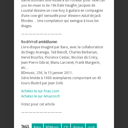
dame donnant une fessée à un rockeur pour
How can
you be mean to be ?
de Dale Vaughn, Jacques de
Loustal dessine un cow-boy à guitare en compagnie
d’une cow-girl sensuelle pour
Western Adult
de Jack
Rhodes… Une compilation qui swingue à tous les
étages.
———————————
Rock’n’roll antédiluvien
Livre-disque imaginé par Baru, avec la collaboration
de Diego Aranega, Ted Benoît, Charles Berberian,
Hervé Bourhis, Florence Cestac, Nicolas de Crécy,
Jean-Pierre Gibrat, Manu Larcenet, Frank Margerin,
etc…
BDmusic, 25€, le 15 janvier 2011.
Série limitée à 1000 exemplaires comportant un 45
tours illustré par Jean Solé.
Achetez-le sur Fnac.com
Achetez-le sur Amazon.fr
Votez pour cet article
———————————
TAGS
Baru
BDMusic
CD
disque
rock