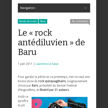
Navigation :
Hide Navigation
Accueil
Critiques
Bande dessinée
Comics
Jeunesse
Mangas
News
Bande dessinée
Comics
Manga
Jeunesse
Magazine
Bande dessinée
Comics
Jeunesse
Mangas
Bande dessinée
News
No Comments
Le « rock
antédiluvien » de
Baru
1 juin 2011 |
Laurence Le Saux
Pour garder la pêche en ce printemps, rien ne vaut une
bonne dose de
rock quinquagénaire
, soigneusement
choisi par
Baru
, président du dernier Festival
d’Angoulême, et
illustré par 31 auteurs
.
Voilà ce
qu’offre
le joli