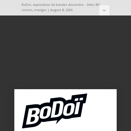
BoDoï, explorateur de bandes dessinées – Infos BD,
comics, mangas | August 8, 2026