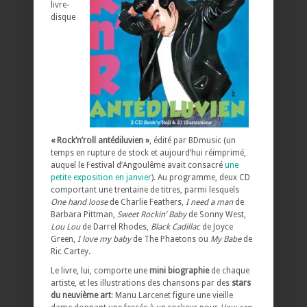
livre-
disque
« Rock’n’roll antédiluvien »
, édité par BDmusic (un
temps en rupture de stock et aujourd’hui réimprimé,
auquel le Festival d’Angoulême avait consacré
une
petite exposition en janvier
). Au programme, deux CD
comportant une trentaine de titres, parmi lesquels
One hand loose
de Charlie Feathers,
I need a man
de
Barbara Pittman,
Sweet Rockin’ Baby
de Sonny West,
Lou Lou
de Darrel Rhodes,
Black Cadillac
de Joyce
Green,
I love my baby
de The Phaetons ou
My Babe
de
Ric Cartey.
Le livre, lui, comporte une
mini biographie
de chaque
artiste, et les illustrations des chansons par des
stars
du neuvième art
: Manu Larcenet figure une vieille