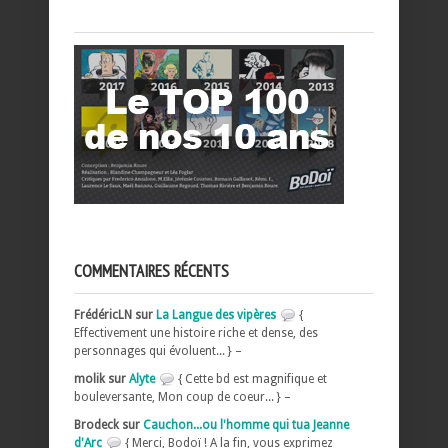
COMMENTAIRES RÉCENTS
FrédéricLN sur
La Langue des vipères
{
Effectivement une histoire riche et dense, des
personnages qui évoluent... } –
molik sur
Alyte
{ Cette bd est magnifique et
bouleversante, Mon coup de coeur... } –
Brodeck sur
Cauchon...ou l'homme qui tua Jeanne
d'Arc
{ Merci, Bodoï ! A la fin, vous exprimez