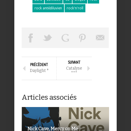
rock antédiluvien
rock'n'roll
SUIVANT
PRÉCÉDENT
Catalyse
Daylight °
***
Articles associés
Nick Cave, Mercy on Me