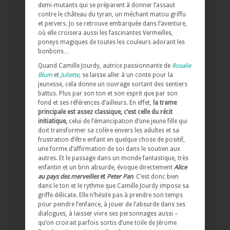
demi-mutants qui se préparent à donner l’assaut
contre le château du tyran, un méchant matou griffu
et pervers. Jo se retrouve embarquée dans l’aventure,
où elle croisera aussi les fascinantes Vermeilles,
poneys magiques de toutes les couleurs adorant les
bonbons…
Quand Camille Jourdy, autrice passionnante de
Rosalie
Blum
et
Juliette
, se laisse aller à un conte pour la
jeunesse, cela donne un ouvrage sortant des sentiers
battus. Plus par son ton et son esprit que par son
fond et ses références d’ailleurs. En effet,
la trame
principale est assez classique, c’est celle du récit
initiatique,
celui de l’émancipation d’une jeune fille qui
doit transformer sa colère envers les adultes et sa
frustration d’être enfant en quelque chose de positif,
une forme d’affirmation de soi dans le soutien aux
autres. Et le passage dans un monde fantastique, très
enfantin et un brin absurde, évoque directement
Alice
au pays des merveilles
et
Peter Pan
. C’est donc bien
dans le ton et le rythme que Camille Jourdy impose sa
griffe délicate. Elle n’hésite pas à prendre son temps
pour peindre l’enfance, à jouer de l’absurde dans ses
dialogues, à laisser vivre ses personnages aussi –
qu’on croirait parfois sortis d’une toile de Jérome