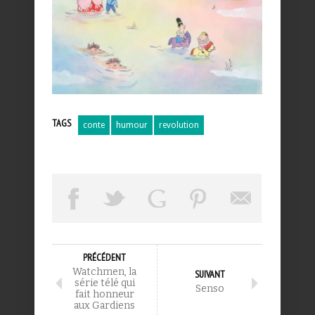
TAGS
conte
humour
revolution
PRÉCÉDENT
Watchmen, la
SUIVANT
série télé qui
Senso
fait honneur
aux Gardiens