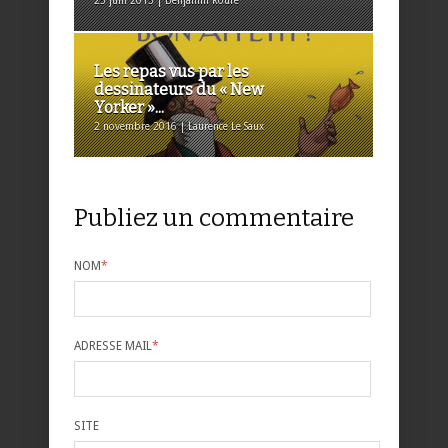
25 juin 2013 | Benjamin Roure
Les repas vus par les
dessinateurs du « New
Yorker »...
2 novembre 2016 | Laurence Le Saux
Publiez un commentaire
NOM
*
ADRESSE MAIL
*
SITE