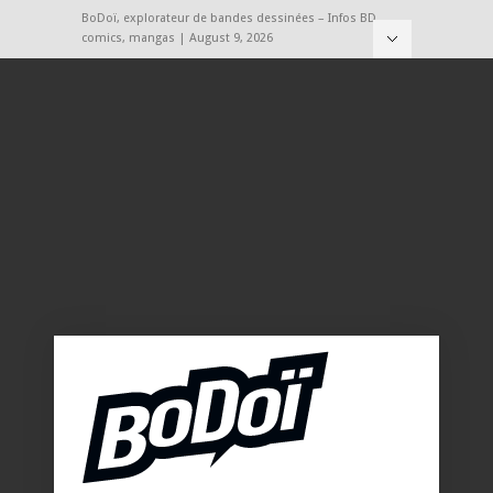
BoDoï, explorateur de bandes dessinées – Infos BD,
comics, mangas | August 9, 2026