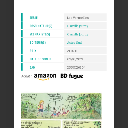
SERIE
Les Vermeilles
DESSINATEUR(S)
Camille Jourdy
SCENARISTE(S)
Camille Jourdy
EDITEUR(S)
Actes Sud
PRIX
21.50 €
DATE DE SORTIE
02/10/2019
EAN
2330126204
Achat :