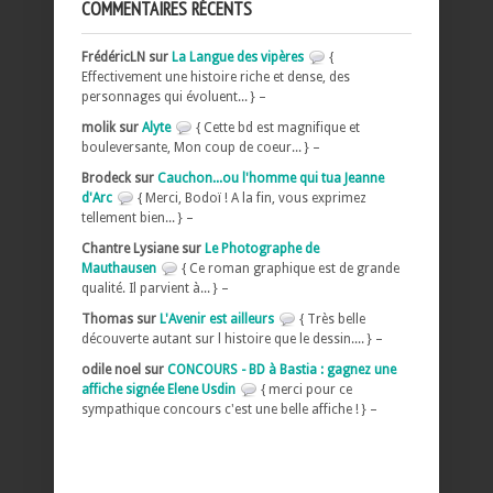
COMMENTAIRES RÉCENTS
FrédéricLN sur
La Langue des vipères
{
Effectivement une histoire riche et dense, des
personnages qui évoluent... } –
molik sur
Alyte
{ Cette bd est magnifique et
bouleversante, Mon coup de coeur... } –
Brodeck sur
Cauchon...ou l'homme qui tua Jeanne
d'Arc
{ Merci, Bodoï ! A la fin, vous exprimez
tellement bien... } –
Chantre Lysiane sur
Le Photographe de
Mauthausen
{ Ce roman graphique est de grande
qualité. Il parvient à... } –
Thomas sur
L'Avenir est ailleurs
{ Très belle
découverte autant sur l histoire que le dessin.... } –
odile noel sur
CONCOURS - BD à Bastia : gagnez une
affiche signée Elene Usdin
{ merci pour ce
sympathique concours c'est une belle affiche ! } –