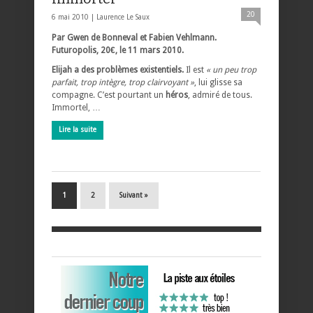
20
6 mai 2010 |
Laurence Le Saux
Par Gwen de Bonneval et Fabien Vehlmann.
Futuropolis, 20€, le 11 mars 2010.
Elijah a des problèmes existentiels.
Il est
« un peu trop
parfait, trop intègre, trop clairvoyant »
, lui glisse sa
compagne. C’est pourtant un
héros
, admiré de tous.
Immortel, …
Lire la suite
1
2
Suivant »