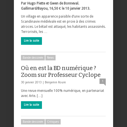
Par Hugo Piette et Gwen de Bonneval.
Gallimard/Bayou, 16,50 € le 10 janvier 2013.
Un village en apparence paisible d’une sorte de
Scandinavie médiévale est en proie à des crimes
atroces. Le bétail est attaqué, les habitants assassinés.
Terrorisés, les …
Lire la suite
Bande dessinée
News
Où en est la BD numérique ?
Zoom sur Professeur Cyclope
1
30 janvier 2013 |
Benjamin Roure
Une revue mensuelle 100% numérique, en partenariat
avec Arte. […]
Lire la suite
Bande dessinée
Critiques