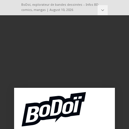
BoDoï, explorateur de bandes dessinées – Infos BD,
comics, mangas | August 10, 2026