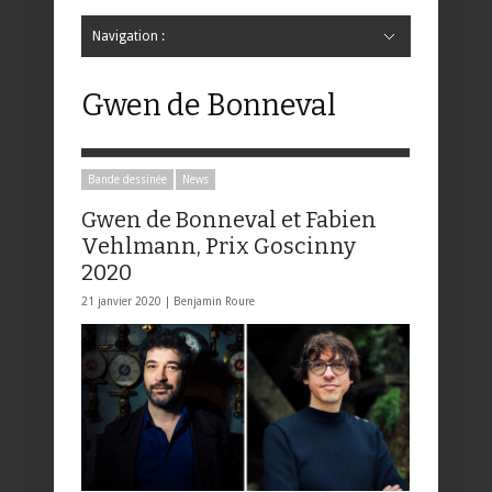
Navigation :
Hide Navigation
Accueil
Critiques
Bande dessinée
Comics
Jeunesse
Mangas
News
Bande dessinée
Comics
Manga
Jeunesse
Magazine
Bande dessinée
Comics
Jeunesse
Mangas
Gwen de Bonneval
Bande dessinée
News
Gwen de Bonneval et Fabien
Vehlmann, Prix Goscinny
2020
21 janvier 2020 |
Benjamin Roure