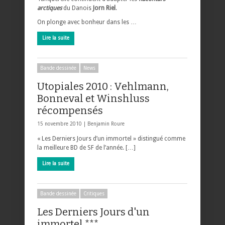
arctiques
du Danois
Jorn Riel
.
On plonge avec bonheur dans les …
Lire la suite
Bande dessinée
News
Utopiales 2010 : Vehlmann,
Bonneval et Winshluss
récompensés
15 novembre 2010 |
Benjamin Roure
« Les Derniers Jours d’un immortel » distingué comme
la meilleure BD de SF de l’année. […]
Lire la suite
Bande dessinée
Critiques
Les Derniers Jours d'un
immortel ***