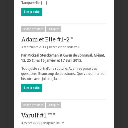
Tanquerelle. […]
Lire la suite
Bande dessinée
Critiques
Adam et Elle #1-2 °
3 septembre 2013 |
Bénédicte de Badereau
Par Mickaël Sterckeman et Gwen de Bonneval. Glénat,
12, 25 €, les 16 janvier et 17 avril 2013.
Tout juste sorti d’une rupture, Adam se pose des
questions. Beaucoup de questions. Que va donner son
histoire avec Juliette, la …
Lire la suite
Bande dessinée
Critiques
Varulf #1 ***
4 février 2013 |
Benjamin Roure