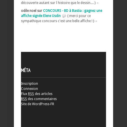
découverte autant sur l histoire que le dessin.... } –
odile noel sur
CONCOURS - BD à Bastia : gagnez une
affiche signée Elene Usdin
{ merci pour ce
sympathique concours c'est une belle affiche ! } –
MÉTA
Inscription
Connexion
Flux
RSS
des articles
RSS
des commentaires
Site de WordPress-FR