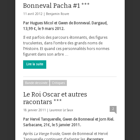
Bonneval Pacha #1 ***
11 avril 2012 |
Benjamin Roure
Par Hugues Micol et Gwen de Bonneval. Dargaud,
13,99 €, le 9 mars 2012.
Il est parfois des parcours étonnants, des figures
truculentes, dans l’ombre des grands noms de
l’Histoire. Et quand ces personnalités hors normes
figurent dans son arbre …
Lire la suite
Bande dessinée
Critiques
Le Roi Oscar et autres
racontars ***
2
18 janvier 2011 |
Laurence Le Saux
Par Hervé Tanquerelle, Gwen de Bonneval et Jorn Riel.
Sarbacane, 21€, le 5 janvier 2011.
Après
La Vierge froide
, Gwen de Bonneval et Hervé
Tanquerelle continuent d’adapter les
Racontars