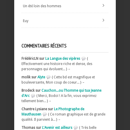
Un été loin des hommes
Euy
COMMENTAIRES RÉCENTS
FrédéricLN sur
La Langue des vipères
{
Effectivement une histoire riche et dense, des
personnages qui évoluent... } –
molik sur
Alyte
{ Cette bd est magnifique et
bouleversante, Mon coup de coeur... } –
Brodeck sur
Cauchon...ou l'homme qui tua Jeanne
d'Arc
{ Merci, Bodoï ! A la fin, vous exprimez
tellement bien... } –
Chantre Lysiane sur
Le Photographe de
Mauthausen
{ Ce roman graphique est de grande
qualité. Il parvient à... } –
Thomas sur
L'Avenir est ailleurs
{ Très belle