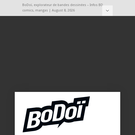
BoDoï, explorateur de bandes dessinées – Infos BD,
comics, mangas | August 8, 2026