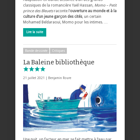
classiques de la romancière Yaël Hassan,
Momo – Petit
prince des Bleuets
raconte l’
ouverture au monde et à la
culture d’un jeune garçon des cités
, un certain
Mohamed Beldaraoui, Momo pour les intimes. …
Lire la suite
Bande dessinée
Critiques
La Baleine bibliothèque
21 juillet 2021 |
Benjamin Roure
Une nuit, un facteur en mer se fait mettre à l’eau par