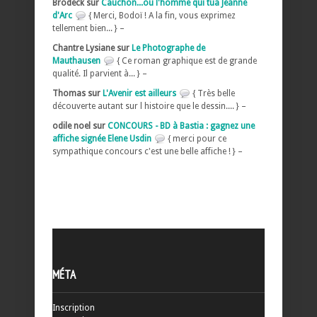
Brodeck sur
Cauchon...ou l'homme qui tua Jeanne
d'Arc
{ Merci, Bodoï ! A la fin, vous exprimez
tellement bien... } –
Chantre Lysiane sur
Le Photographe de
Mauthausen
{ Ce roman graphique est de grande
qualité. Il parvient à... } –
Thomas sur
L'Avenir est ailleurs
{ Très belle
découverte autant sur l histoire que le dessin.... } –
odile noel sur
CONCOURS - BD à Bastia : gagnez une
affiche signée Elene Usdin
{ merci pour ce
sympathique concours c'est une belle affiche ! } –
MÉTA
Inscription