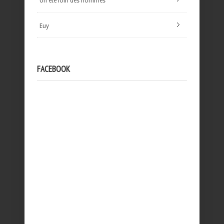
Un été loin des hommes
Euy
FACEBOOK