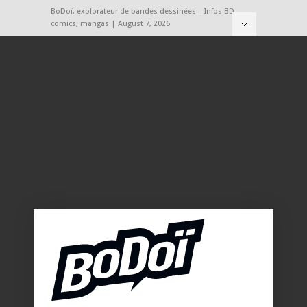
BoDoï, explorateur de bandes dessinées – Infos BD,
comics, mangas | August 7, 2026