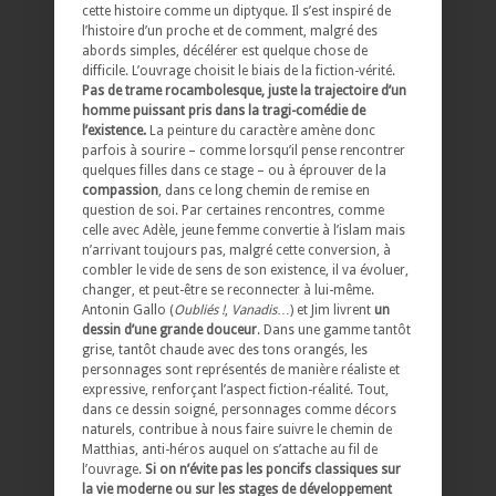
cette histoire comme un diptyque. Il s’est inspiré de
l’histoire d’un proche et de comment, malgré des
abords simples, décélérer est quelque chose de
difficile. L’ouvrage choisit le biais de la fiction-vérité.
Pas de trame rocambolesque, juste la trajectoire d’un
homme puissant pris dans la tragi-comédie de
l’existence.
La peinture du caractère amène donc
parfois à sourire – comme lorsqu’il pense rencontrer
quelques filles dans ce stage – ou à éprouver de la
compassion
, dans ce long chemin de remise en
question de soi. Par certaines rencontres, comme
celle avec Adèle, jeune femme convertie à l’islam mais
n’arrivant toujours pas, malgré cette conversion, à
combler le vide de sens de son existence, il va évoluer,
changer, et peut-être se reconnecter à lui-même.
Antonin Gallo (
Oubliés !
,
Vanadis
…) et Jim livrent
un
dessin d’une grande douceur
. Dans une gamme tantôt
grise, tantôt chaude avec des tons orangés, les
personnages sont représentés de manière réaliste et
expressive, renforçant l’aspect fiction-réalité. Tout,
dans ce dessin soigné, personnages comme décors
naturels, contribue à nous faire suivre le chemin de
Matthias, anti-héros auquel on s’attache au fil de
l’ouvrage.
Si on n’évite pas les poncifs classiques sur
la vie moderne ou sur les stages de développement