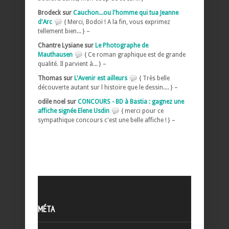
Brodeck sur
Cauchon...ou l'homme qui tua Jeanne
d'Arc
{ Merci, Bodoï ! A la fin, vous exprimez
tellement bien... } –
Chantre Lysiane sur
Le Photographe de
Mauthausen
{ Ce roman graphique est de grande
qualité. Il parvient à... } –
Thomas sur
L'Avenir est ailleurs
{ Très belle
découverte autant sur l histoire que le dessin.... } –
odile noel sur
CONCOURS - BD à Bastia : gagnez une
affiche signée Elene Usdin
{ merci pour ce
sympathique concours c'est une belle affiche ! } –
MÉTA