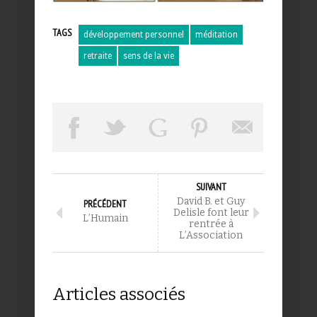
TAGS
développement personnel
méditation
retraite
sens de la vie
SUIVANT
David B. et Guy
PRÉCÉDENT
Delisle font leur
L’Humain
rentrée à
L’Association
Articles associés