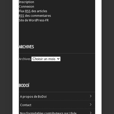
Inscription
Connexion
Flux
RSS
des articles
RSS
des commentaires
Site de WordPress-FR
ARCHIVES
Archives
BODOÏ
A propos de BoDoï
Contact
Nos formidables contributeurs sur Ulule