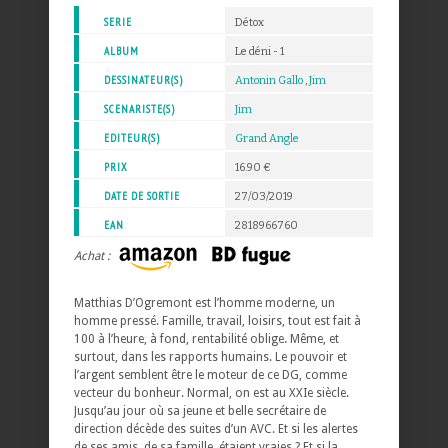
SERIE
Détox
ALBUM
Le déni - 1
DESSINATEUR(S)
Antonin Gallo
,
Jim
SCENARISTE(S)
Jim
EDITEUR(S)
Grand Angle
PRIX
16.90 €
DATE DE SORTIE
27/03/2019
EAN
2818966760
Achat :
Matthias D’Ogremont est l’homme moderne, un
homme pressé. Famille, travail, loisirs, tout est fait à
100 à l’heure, à fond, rentabilité oblige. Même, et
surtout, dans les rapports humains. Le pouvoir et
l’argent semblent être le moteur de ce DG, comme
vecteur du bonheur. Normal, on est au XXIe siècle.
Jusqu’au jour où sa jeune et belle secrétaire de
direction décède des suites d’un AVC. Et si les alertes
de ses amis, de sa famille, étaient vraies ? Et si la