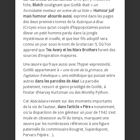
folie,
Blutch
soulignant que Gotlib était
« un
formidable metteur en scène de sa folie »
.
Humour juif
mais humour absurde aussi
, exprimé dans les pages
des deux premiers tomes de la
Rubrique-à-Brac
(Croyez-vous qu’un couple d’hippopotames puisse
élever un petit homme perdu dans la jongle
mystérieuse et cruelle, et que leur fils adoptif sera
connu un jour sous le nom de Grolarzan ?). Où l’on
apprend que
Tex Avery et les Marx Brothers
furent des
sources d’inspiration majeures.
Une œuvre qui fraye aussi avec l’hyper-expressivité,
Gotlib appartenant à
« une école de la grimace, de
l’agitation frénétique »
, une esthétique qui puisait entre
autres
dans les parodies de
Mad
. La parodie
justement, ressort et genre privilégié de Gotlib, à
l’instar d’Harvey Kurtzman ou des Monthy Python.
Cet
Abécédaire
revient sur des moments importants
de la vie de l’auteur,
dans l’article « Père »
notamment,
où la disparition de son géniteur un jour de 1942 s’est
muée en obsession au fil du temps, marquant une
œuvre par les nombreuses références à une figure
paternelle (le commissaire Bougret, Superdupont,
Pervers Pépère…).