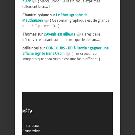
d'Arc
{ Merci, Bodoï ! A la fin, vous exprimez
tellement bien... } –
Chantre Lysiane sur
Le Photographe de
Mauthausen
{ Ce roman graphique est de grande
qualité. Il parvient à... } –
Thomas sur
L'Avenir est ailleurs
{ Très belle
découverte autant sur l histoire que le dessin.... } –
odile noel sur
CONCOURS - BD à Bastia : gagnez une
affiche signée Elene Usdin
{ merci pour ce
sympathique concours c'est une belle affiche ! } –
MÉTA
Inscription
Connexion