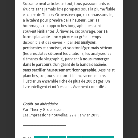
Soixante-neuf articles en tout, tous passionnants et
érudits sans jamais être pompeux sous la plume fluide
et claire de Thierry Groensteen qui, reconnaissons-le,
a le talent pour prendre de la hauteur. Car les
hommages ou approches biographiques sont
souvent lénifiantes. À l’inverse, cet ouvrage, par
sa
forme plaisante
– on y picore au gré du temps
disponible et des envies –, par
ses analyses,
pertinentes et concises
, et
son
ton léger mais sérieux
(les anecdotes côtoient les citations, les analyses les
éléments de biographie), parvient à
nous immerger
dans le parcours d’un géant de la bande dessinée,
sans sacrifier heureusement l’iconographie
. Dessins et
planches, toujours en noir et blanc, viennent ainsi
illustrer un ensemble riche de plus de 200 pages. Un
livre intelligent et intéressant. Vivement conseillé !
____________________________
Gotlib, un abécédaire
.
Par Thierry Groensteen.
Les Impressions nouvelles, 22 €, janvier 2019.
____________________________