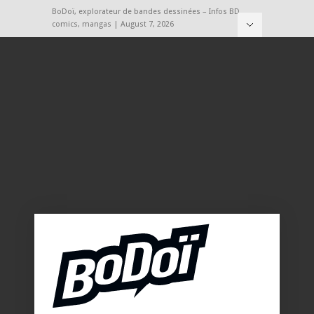
BoDoï, explorateur de bandes dessinées – Infos BD,
comics, mangas | August 7, 2026