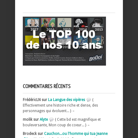
COMMENTAIRES RÉCENTS
FrédéricLN sur
La Langue des vipères
{
Effectivement une histoire riche et dense, des
personnages qui évoluent... } –
molik sur
Alyte
{ Cette bd est magnifique et
bouleversante, Mon coup de coeur... } –
Brodeck sur
Cauchon...ou l'homme qui tua Jeanne