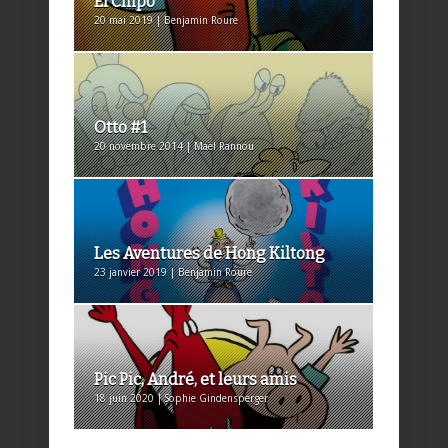
El Chipo
20 mai 2019 | Benjamin Roure
Otto #1
20 novembre 2014 | Maël Rannou
Les Aventures de Hong Kiltong
23 janvier 2019 | Benjamin Roure
Pic Pic, André, et leurs amis
18 juin 2020 | Sophie Gindensperger