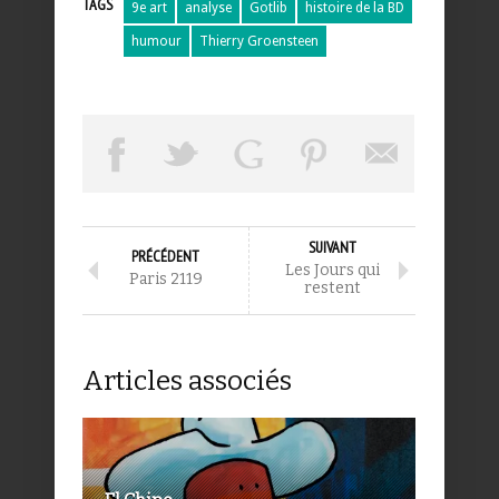
TAGS
9e art
analyse
Gotlib
histoire de la BD
humour
Thierry Groensteen
SUIVANT
PRÉCÉDENT
Les Jours qui
Paris 2119
restent
Articles associés