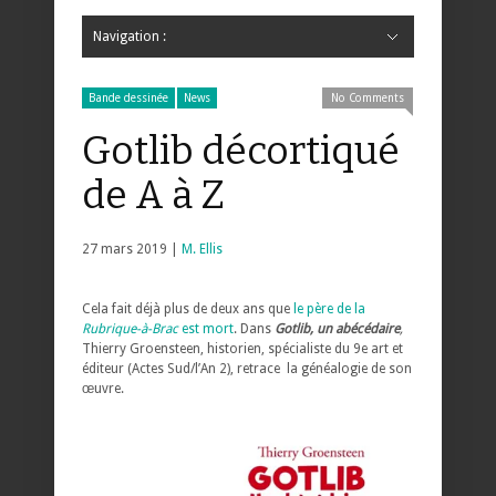
Navigation :
Hide Navigation
Accueil
Critiques
Bande dessinée
Comics
Jeunesse
Mangas
News
Bande dessinée
Comics
Manga
Jeunesse
Magazine
Bande dessinée
Comics
Jeunesse
Mangas
Bande dessinée
News
No Comments
Gotlib décortiqué
de A à Z
27 mars 2019 |
M. Ellis
Cela fait déjà plus de deux ans que
le père de la
Rubrique-à-Brac
est mort
. Dans
Gotlib, un abécédaire
,
Thierry Groensteen, historien, spécialiste du 9e art et
éditeur (Actes Sud/l’An 2), retrace la généalogie de son
œuvre.