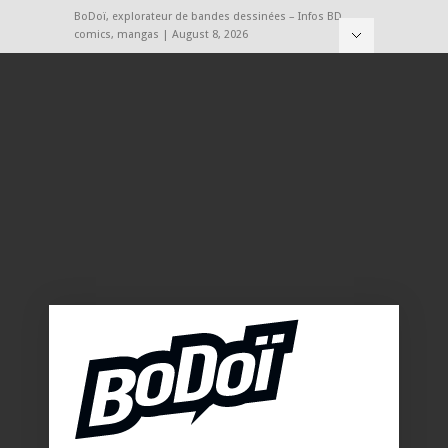
BoDoï, explorateur de bandes dessinées – Infos BD,
comics, mangas | August 8, 2026