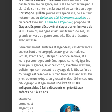
pas la première du genre, mais elle se démarque par la
clarté de son contenu et la qualité de sa mise en page.
Christophe Quillien
, journaliste spécialisé, déjà auteur
notamment du
Guide des 100 BD incontournables
ou
du récent livre sur
la série télé
L’Épervier
, propose
60
étapes clés pour découvrir et s’approprier l’univers de
la BD
. Comics, mangas et albums franco-belges, les
grands univers du genre sont détaillés et présentés
avec justesse.
Généreusement illustrées et légendées, ces différentes
entrées font une large place aux grands maîtres,
Schulz, Pratt, Fred, Satrapi ou encore Tezuka, et à
leurs personnages emblématiques, sans négliger les
principaux genres, science-fiction, aventure, western,
policier, qui composent le paysage de la BD. La fin de
l’ouvrage est réservée aux traditionnelles annexes. On
y retrouve un lexique, un glossaire, des références, une
bibliographie et également
une liste de 80 BD
indispensables à faire découvrir en priorité aux
enfants de 6 à 12 ans
.
Moderne,
complet et
élégant, ce