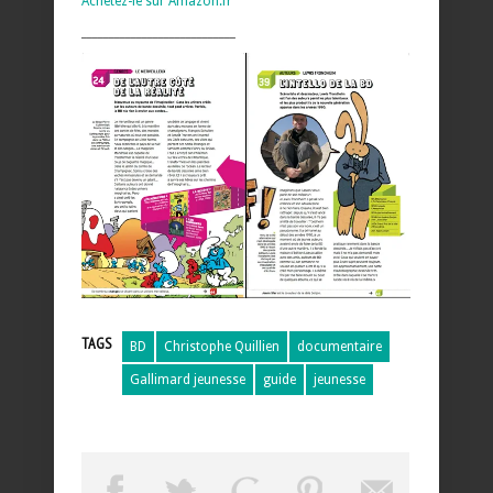
Achetez-le sur Amazon.fr
____________________________
TAGS
BD
Christophe Quillien
documentaire
Gallimard jeunesse
guide
jeunesse