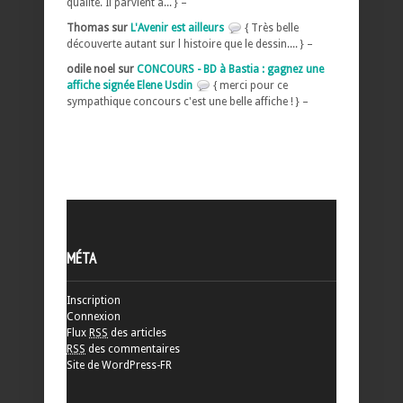
qualité. Il parvient à... } –
Thomas sur
L'Avenir est ailleurs
{ Très belle
découverte autant sur l histoire que le dessin.... } –
odile noel sur
CONCOURS - BD à Bastia : gagnez une
affiche signée Elene Usdin
{ merci pour ce
sympathique concours c'est une belle affiche ! } –
MÉTA
Inscription
Connexion
Flux
RSS
des articles
RSS
des commentaires
Site de WordPress-FR