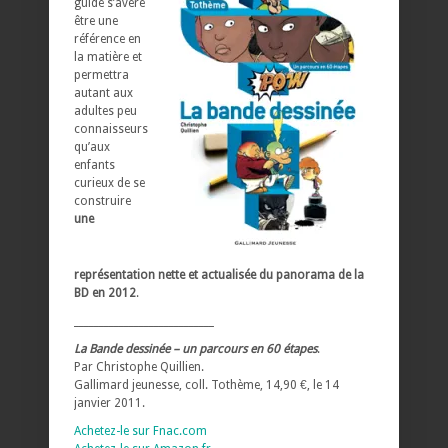
guide s’avère
être une
référence en
la matière et
permettra
autant aux
adultes peu
connaisseurs
qu’aux
enfants
curieux de se
construire
une
représentation nette et actualisée du panorama de la
BD en 2012
.
____________________________
La Bande dessinée – un parcours en 60 étapes
.
Par Christophe Quillien.
Gallimard jeunesse, coll. Tothème, 14,90 €, le 14
janvier 2011.
Achetez-le sur Fnac.com