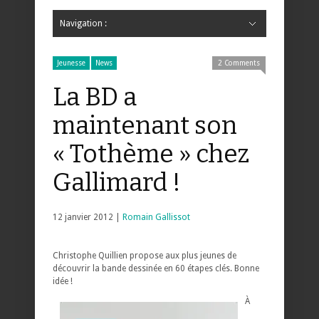
Navigation :
Hide Navigation
Accueil
Critiques
Bande dessinée
Comics
Jeunesse
Mangas
News
Bande dessinée
Comics
Manga
Jeunesse
Magazine
Bande dessinée
Comics
Jeunesse
Mangas
Jeunesse
News
2 Comments
La BD a
maintenant son
« Tothème » chez
Gallimard !
12 janvier 2012 |
Romain Gallissot
Christophe Quillien propose aux plus jeunes de
découvrir la bande dessinée en 60 étapes clés. Bonne
idée !
À