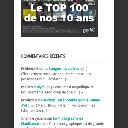
COMMENTAIRES RÉCENTS
FrédéricLN sur
La Langue des vipères
{
Effectivement une histoire riche et dense, des
personnages qui évoluent... } –
molik sur
Alyte
{ Cette bd est magnifique et
bouleversante, Mon coup de coeur... } –
Brodeck sur
Cauchon...ou l'homme qui tua Jeanne
d'Arc
{ Merci, Bodoï ! A la fin, vous exprimez
tellement bien... } –
Chantre Lysiane sur
Le Photographe de
Mauthausen
{ Ce roman graphique est de grande