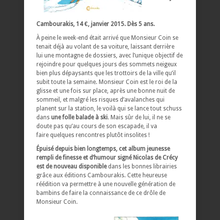
Cambourakis, 14 €, janvier 2015. Dès 5 ans.
À peine le week-end était arrivé que Monsieur Coin se
tenait déjà au volant de sa voiture, laissant derrière
lui une montagne de dossiers, avec l’unique objectif de
rejoindre pour quelques jours des sommets neigeux
bien plus dépaysants que les trottoirs de la ville qu’il
subit toute la semaine. Monsieur Coin est le roi de la
glisse et une fois sur place, après une bonne nuit de
sommeil, et malgré les risques d’avalanches qui
planent sur la station, le voilà qui se lance tout schuss
dans
une folle balade à ski
. Mais sûr de lui, il ne se
doute pas qu’au cours de son escapade, il va
faire quelques rencontres plutôt insolites !
Épuisé depuis bien longtemps, cet album jeunesse
rempli de finesse et d’humour signé Nicolas de Crécy
est de nouveau disponible
dans les bonnes librairies
grâce aux éditions Cambourakis. Cette heureuse
réédition va permettre à une nouvelle génération de
bambins de faire la connaissance de ce drôle de
Monsieur Coin.