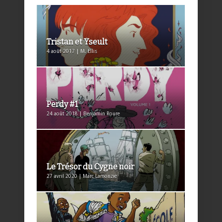
Tristan et Yseult
4 août 2017 | M. Ellis
Perdy #1
24 août 2018 | Benjamin Roure
Le Trésor du Cygne noir
27 avril 2020 | Marc Lamonzie