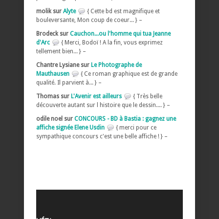
molik sur
Alyte
{ Cette bd est magnifique et
bouleversante, Mon coup de coeur... } –
Brodeck sur
Cauchon...ou l'homme qui tua Jeanne
d'Arc
{ Merci, Bodoï ! A la fin, vous exprimez
tellement bien... } –
Chantre Lysiane sur
Le Photographe de
Mauthausen
{ Ce roman graphique est de grande
qualité. Il parvient à... } –
Thomas sur
L'Avenir est ailleurs
{ Très belle
découverte autant sur l histoire que le dessin.... } –
odile noel sur
CONCOURS - BD à Bastia : gagnez une
affiche signée Elene Usdin
{ merci pour ce
sympathique concours c'est une belle affiche ! } –