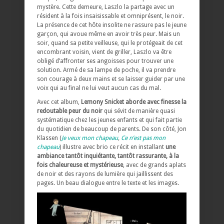
mystère. Cette demeure, Laszlo la partage avec un
résident à la fois insaisissable et omniprésent, le noir.
La présence de cet hôte insolite ne rassure pas le jeune
garçon, qui avoue même en avoir très peur. Mais un
soir, quand sa petite veilleuse, qui le protégeait de cet
encombrant voisin, vient de griller, Laszlo va être
obligé d’affronter ses angoisses pour trouver une
solution. Armé de sa lampe de poche, il va prendre
son courage à deux mains et se laisser guider par une
voix qui au final ne lui veut aucun cas du mal.
Avec cet album,
Lemony Snicket aborde avec finesse la
redoutable peur du noir
qui sévit de manière quasi
systématique chez les jeunes enfants et qui fait partie
du quotidien de beaucoup de parents. De son côté, Jon
Klassen (
Je veux mon chapeau
,
Ce n’est pas mon
chapeau
) illustre avec brio ce récit en installant
une
ambiance tantôt inquiétante, tantôt rassurante, à la
fois chaleureuse et mystérieuse
, avec de grands aplats
de noir et des rayons de lumière qui jaillissent des
pages. Un beau dialogue entre le texte et les images.