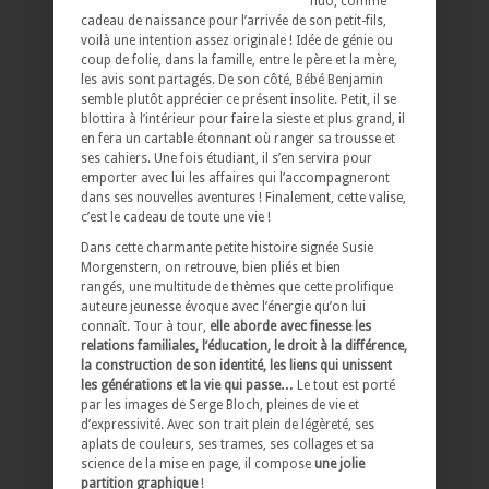
fluo, comme
cadeau de naissance pour l’arrivée de son petit-fils,
voilà une intention assez originale ! Idée de génie ou
coup de folie, dans la famille, entre le père et la mère,
les avis sont partagés. De son côté, Bébé Benjamin
semble plutôt apprécier ce présent insolite. Petit, il se
blottira à l’intérieur pour faire la sieste et plus grand, il
en fera un cartable étonnant où ranger sa trousse et
ses cahiers. Une fois étudiant, il s’en servira pour
emporter avec lui les affaires qui l’accompagneront
dans ses nouvelles aventures ! Finalement, cette valise,
c’est le cadeau de toute une vie !
Dans cette charmante petite histoire signée Susie
Morgenstern, on retrouve, bien pliés et bien
rangés, une multitude de thèmes que cette prolifique
auteure jeunesse évoque avec l’énergie qu’on lui
connaît. Tour à tour,
elle aborde avec finesse les
relations familiales, l’éducation, le droit à la différence,
la construction de son identité, les liens qui unissent
les générations et la vie qui passe…
Le tout est porté
par les images de Serge Bloch, pleines de vie et
d’expressivité. Avec son trait plein de légèreté, ses
aplats de couleurs, ses trames, ses collages et sa
science de la mise en page, il compose
une jolie
partition graphique
!