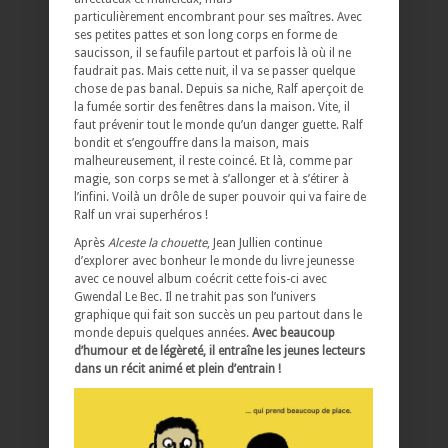
particulièrement encombrant pour ses maîtres. Avec
ses petites pattes et son long corps en forme de
saucisson, il se faufile partout et parfois là où il ne
faudrait pas. Mais cette nuit, il va se passer quelque
chose de pas banal. Depuis sa niche, Ralf aperçoit de
la fumée sortir des fenêtres dans la maison. Vite, il
faut prévenir tout le monde qu’un danger guette. Ralf
bondit et s’engouffre dans la maison, mais
malheureusement, il reste coincé. Et là, comme par
magie, son corps se met à s’allonger et à s’étirer à
l’infini. Voilà un drôle de super pouvoir qui va faire de
Ralf un vrai superhéros !
Après
Alceste la chouette
, Jean Jullien continue
d’explorer avec bonheur le monde du livre jeunesse
avec ce nouvel album coécrit cette fois-ci avec
Gwendal Le Bec. Il ne trahit pas son l’univers
graphique qui fait son succès un peu partout dans le
monde depuis quelques années.
Avec beaucoup
d’humour et de légèreté, il entraîne les jeunes lecteurs
dans un récit animé et plein d’entrain !