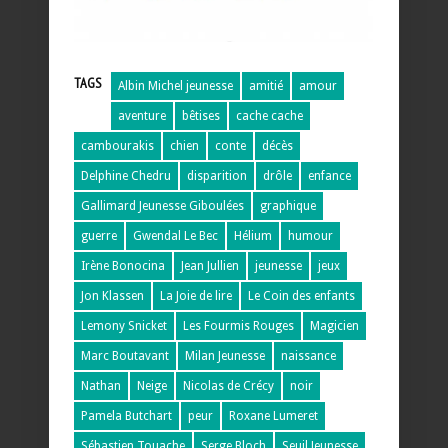
TAGS
Albin Michel jeunesse
amitié
amour
aventure
bêtises
cache cache
cambourakis
chien
conte
décès
Delphine Chedru
disparition
drôle
enfance
Gallimard Jeunesse Giboulées
graphique
guerre
Gwendal Le Bec
Hélium
humour
Irène Bonocina
Jean Jullien
jeunesse
jeux
Jon Klassen
La Joie de lire
Le Coin des enfants
Lemony Snicket
Les Fourmis Rouges
Magicien
Marc Boutavant
Milan Jeunesse
naissance
Nathan
Neige
Nicolas de Crécy
noir
Pamela Butchart
peur
Roxane Lumeret
Sébastien Touache
Serge Bloch
Seuil Jeunesse