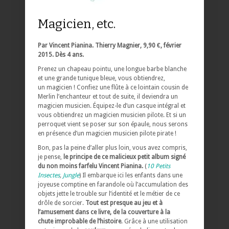
Magicien, etc.
Par Vincent Pianina. Thierry Magnier, 9,90 €, février
2015. Dès 4 ans.
Prenez un chapeau pointu, une longue barbe blanche
et une grande tunique bleue, vous obtiendrez,
un magicien ! Confiez une flûte à ce lointain cousin de
Merlin l’enchanteur et tout de suite, il deviendra un
magicien musicien. Équipez-le d’un casque intégral et
vous obtiendrez un magicien musicien pilote. Et si un
perroquet vient se poser sur son épaule, nous serons
en présence d’un magicien musicien pilote pirate !
Bon, pas la peine d’aller plus loin, vous avez compris,
je pense,
le principe de ce malicieux petit album signé
du non moins farfelu Vincent Pianina.
(
10 Petits
Insectes
,
Jungle
) Il embarque ici les enfants dans une
joyeuse comptine en farandole où l’accumulation des
objets jette le trouble sur l’identité et le métier de ce
drôle de sorcier.
Tout est presque au jeu et à
l’amusement dans ce livre, de la couverture à la
chute improbable de l’histoire
. Grâce à une utilisation