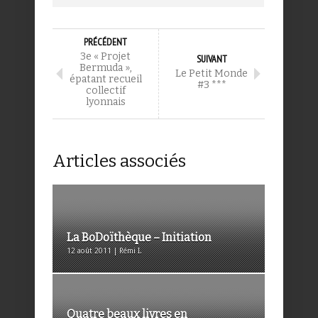
PRÉCÉDENT
3e « Projet
SUIVANT
Bermuda »,
Le Petit Monde
épatant recueil
#3 ***
collectif
lyonnais
Articles associés
La BoDoïthèque – Initiation
12 août 2011 | Rémi I.
Quatre beaux livres en