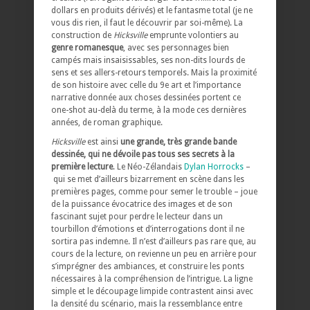
dollars en produits dérivés) et le fantasme total (je ne
vous dis rien, il faut le découvrir par soi-même). La
construction de
Hicksville
emprunte volontiers au
genre romanesque
, avec ses personnages bien
campés mais insaisissables, ses non-dits lourds de
sens et ses allers-retours temporels. Mais la proximité
de son histoire avec celle du 9e art et l’importance
narrative donnée aux choses dessinées portent ce
one-shot au-delà du terme, à la mode ces dernières
années, de roman graphique.
Hicksville
est ainsi
une grande, très grande bande
dessinée, qui ne dévoile pas tous ses secrets à la
première lecture
. Le Néo-Zélandais
Dylan Horrocks
–
qui se met d’ailleurs bizarrement en scène dans les
premières pages, comme pour semer le trouble – joue
de la puissance évocatrice des images et de son
fascinant sujet pour perdre le lecteur dans un
tourbillon d’émotions et d’interrogations dont il ne
sortira pas indemne. Il n’est d’ailleurs pas rare que, au
cours de la lecture, on revienne un peu en arrière pour
s’imprégner des ambiances, et construire les ponts
nécessaires à la compréhension de l’intrigue. La ligne
simple et le découpage limpide contrastent ainsi avec
la densité du scénario, mais la ressemblance entre