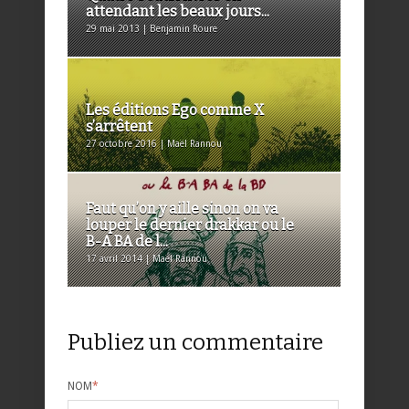
attendant les beaux jours...
29 mai 2013 | Benjamin Roure
Les éditions Ego comme X
s’arrêtent
27 octobre 2016 | Maël Rannou
Faut qu’on y aille sinon on va
louper le dernier drakkar ou le
B-A BA de l...
17 avril 2014 | Maël Rannou
Publiez un commentaire
NOM
*