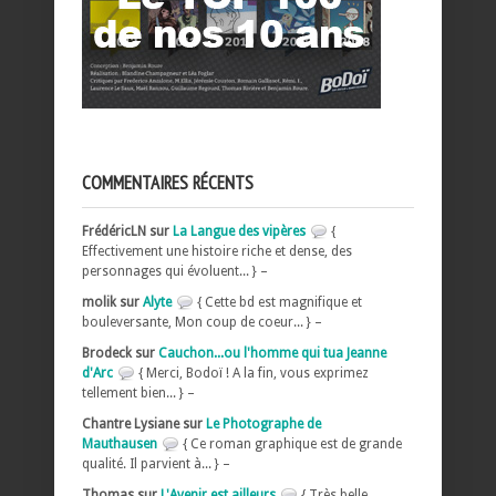
COMMENTAIRES RÉCENTS
FrédéricLN sur
La Langue des vipères
{
Effectivement une histoire riche et dense, des
personnages qui évoluent... } –
molik sur
Alyte
{ Cette bd est magnifique et
bouleversante, Mon coup de coeur... } –
Brodeck sur
Cauchon...ou l'homme qui tua Jeanne
d'Arc
{ Merci, Bodoï ! A la fin, vous exprimez
tellement bien... } –
Chantre Lysiane sur
Le Photographe de
Mauthausen
{ Ce roman graphique est de grande
qualité. Il parvient à... } –
Thomas sur
L'Avenir est ailleurs
{ Très belle