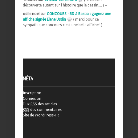
découverte autant sur l histoire que le dessin.... } –
odile noel sur
CONCOURS - BD à Bastia : gagnez une
affiche signée Elene Usdin
{ merci pour ce
sympathique concours c'est une belle affiche ! } –
MÉTA
Inscription
Connexion
Flux
RSS
des articles
RSS
des commentaires
Site de WordPress-FR