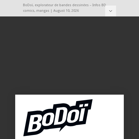
BoDoï, explorateur de bandes dessinées – Infos BD,
comics, mangas | August 10, 2026