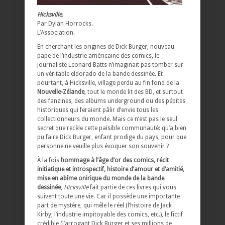
Hicksville
.
Par Dylan Horrocks.
L’Association.
En cherchant les origines de Dick Burger, nouveau
pape de l’industrie américaine des comics, le
journaliste Leonard Batts n’imaginait pas tomber sur
un véritable eldorado de la bande dessinée. Et
pourtant, à Hicksville, village perdu au fin fond de la
Nouvelle-Zélande
, tout le monde lit des BD, et surtout
des fanzines, des albums underground ou des pépites
historiques qui feraient pâlir d’envie tous les
collectionneurs du monde. Mais ce n’est pas le seul
secret que recèle cette paisible communauté: qu’a bien
pu faire Dick Burger, enfant prodige du pays, pour que
personne ne veuille plus évoquer son souvenir ?
À la fois
hommage à l’âge d’or des comics, récit
initiatique et introspectif, histoire d’amour et d’amitié,
mise en abîme onirique du monde de la bande
dessinée
,
Hicksville
fait partie de ces livres qui vous
suivent toute une vie. Car il possède une importante
part de mystère, qui mêle le réel (l’histoire de Jack
Kirby, l’industrie impitoyable des comics, etc.), le fictif
crédible (l’arrogant Dick Burger et ses millions de