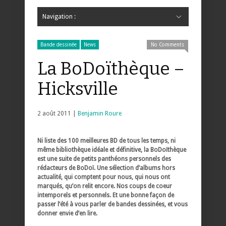
Navigation :
Hide Navigation
Accueil
Critiques
Bande dessinée
Comics
Jeunesse
Mangas
News
Bande dessinée
Comics
Manga
Jeunesse
Magazine
Bande dessinée
Comics
Jeunesse
Mangas
Bande dessinée
News
No Comments
La BoDoïthèque –
Hicksville
2 août 2011 |
Benjamin Roure
Ni liste des 100 meilleures BD de tous les temps, ni
même bibliothèque idéale et définitive, la BoDoïthèque
est une suite de petits panthéons personnels des
rédacteurs de BoDoï. Une sélection d’albums hors
actualité, qui comptent pour nous, qui nous ont
marqués, qu’on relit encore. Nos coups de coeur
intemporels et personnels. Et une bonne façon de
passer l’été à vous parler de bandes dessinées, et vous
donner envie d’en lire.