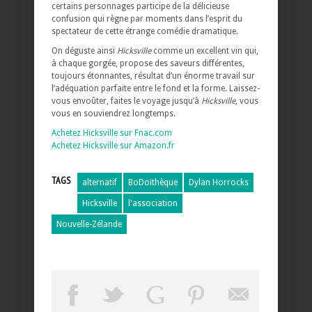
certains personnages participe de la délicieuse
confusion qui règne par moments dans l’esprit du
spectateur de cette étrange comédie dramatique.
On déguste ainsi
Hicksville
comme un excellent vin qui,
à chaque gorgée, propose des saveurs différentes,
toujours étonnantes, résultat d’un énorme travail sur
l’adéquation parfaite entre le fond et la forme. Laissez-
vous envoûter, faites le voyage jusqu’à
Hicksville
, vous
vous en souviendrez longtemps.
Achetez Hicksville sur Fnac.com
Achetez Hicksville sur Amazon.fr
TAGS
alternatif
BoDoïthèque
Dylan Horrocks
Hicksville
l'association
Nouvelle-Zélande