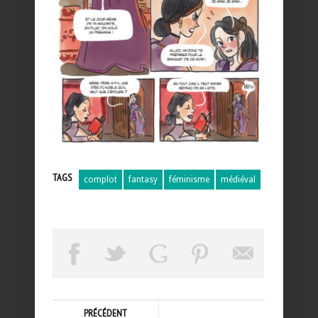
TAGS
complot
fantasy
féminisme
médiéval
PRÉCÉDENT