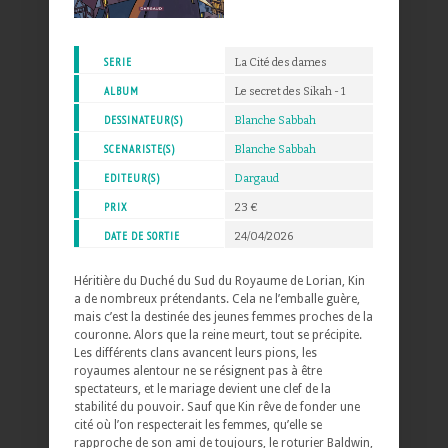
SERIE
La Cité des dames
ALBUM
Le secret des Sikah - 1
DESSINATEUR(S)
Blanche Sabbah
SCENARISTE(S)
Blanche Sabbah
EDITEUR(S)
Dargaud
PRIX
23 €
DATE DE SORTIE
24/04/2026
Héritière du Duché du Sud du Royaume de Lorian, Kin
a de nombreux prétendants. Cela ne l’emballe guère,
mais c’est la destinée des jeunes femmes proches de la
couronne. Alors que la reine meurt, tout se précipite.
Les différents clans avancent leurs pions, les
royaumes alentour ne se résignent pas à être
spectateurs, et le mariage devient une clef de la
stabilité du pouvoir. Sauf que Kin rêve de fonder une
cité où l’on respecterait les femmes, qu’elle se
rapproche de son ami de toujours, le roturier Baldwin,