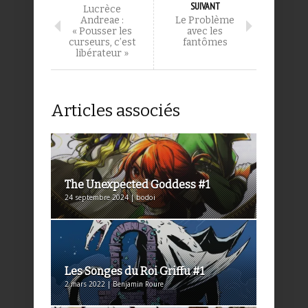
SUIVANT
Lucrèce
Andreae :
Le Problème
« Pousser les
avec les
curseurs, c’est
fantômes
libérateur »
Articles associés
The Unexpected Goddess #1
24 septembre 2024 | bodoi
Les Songes du Roi Griffu #1
2 mars 2022 | Benjamin Roure