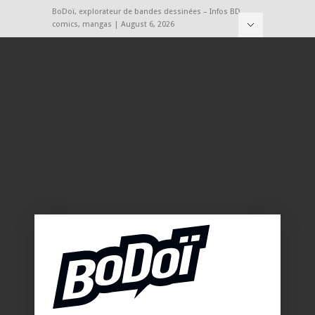
BoDoï, explorateur de bandes dessinées – Infos BD,
comics, mangas | August 6, 2026