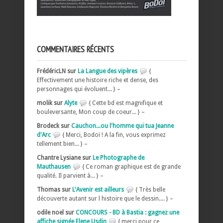
COMMENTAIRES RÉCENTS
FrédéricLN sur
La Langue des vipères
{
Effectivement une histoire riche et dense, des
personnages qui évoluent... } –
molik sur
Alyte
{ Cette bd est magnifique et
bouleversante, Mon coup de coeur... } –
Brodeck sur
Cauchon...ou l'homme qui tua Jeanne
d'Arc
{ Merci, Bodoï ! A la fin, vous exprimez
tellement bien... } –
Chantre Lysiane sur
Le Photographe de
Mauthausen
{ Ce roman graphique est de grande
qualité. Il parvient à... } –
Thomas sur
L'Avenir est ailleurs
{ Très belle
découverte autant sur l histoire que le dessin.... } –
odile noel sur
CONCOURS - BD à Bastia : gagnez une
affiche signée Elene Usdin
{ merci pour ce