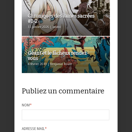
Chroniques des lames sacrées
#1-2
13 janvier 2026 | bodoi
Géant et le fâcheux rendez-
vous
4 février 2019 | Benjamin Roure
Publiez un commentaire
NOM
*
ADRESSE MAIL
*