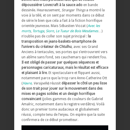
dépoussiérer Lovecraft à la sauce ado
en bande
dessinée. Heureusement,
Stranger Things
a montré la
voie à la télé, et on sent par moments dans ce début
de série le bien que cela a fait à la fiction horrifique
orientée jeunesse. Mais Sébastien Viozat (
Avec les
morts
,
Tortuga
,
Siorn
,
Le Tueur de Bois Mesdames
…)
n’oublie pas de coller son sujet principal :
la
transposition en jeans-baskets-smartphone de
l’univers du créateur de Chtulhu
, avec ses Grand
Anciens à tentacules, ses portes qui s’entrouvrent vers
un abîme sans fond, ses cauchemars qui rendent fou.
Il est obligé de passer par quelques séquences et
personnages caricaturaux, mais le résultat est efficace
et plaisant à lire
. Et spectaculaire et flippant aussi,
notamment parce que la trop rare Anne-Catherine Ott
(
Havre
, Versipelle
) réussit
dépasser le côté un peu lisse
de son trait pour jouer sur le mouvement dans des
mises en pages solides et un design horrifique
convaincant
(jolies gammes de couleurs de Gabriel
Amalric, notamment dans le registre verdâtre). Voilà
donc un premier tome audacieux et globalement
réussi, compte tenu de l’enjeu. On espère que la suite
confirmera de ce début prometteur.