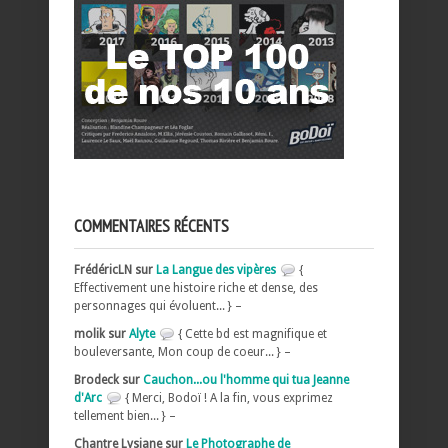
COMMENTAIRES RÉCENTS
FrédéricLN sur
La Langue des vipères
{
Effectivement une histoire riche et dense, des
personnages qui évoluent... } –
molik sur
Alyte
{ Cette bd est magnifique et
bouleversante, Mon coup de coeur... } –
Brodeck sur
Cauchon...ou l'homme qui tua Jeanne
d'Arc
{ Merci, Bodoï ! A la fin, vous exprimez
tellement bien... } –
Chantre Lysiane sur
Le Photographe de