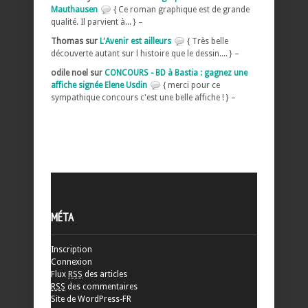
Mauthausen
{ Ce roman graphique est de grande
qualité. Il parvient à... } –
Thomas sur
L'Avenir est ailleurs
{ Très belle
découverte autant sur l histoire que le dessin.... } –
odile noel sur
CONCOURS - BD à Bastia : gagnez une
affiche signée Elene Usdin
{ merci pour ce
sympathique concours c'est une belle affiche ! } –
MÉTA
Inscription
Connexion
Flux
RSS
des articles
RSS
des commentaires
Site de WordPress-FR