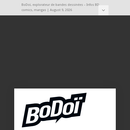
BoDoï, explorateur de bandes dessinées – Infos BD,
comics, mangas | August 9, 2026