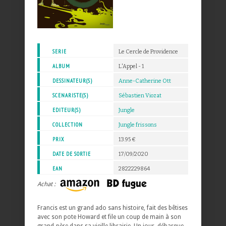
SERIE
Le Cercle de Providence
ALBUM
L'Appel - 1
DESSINATEUR(S)
Anne-Catherine Ott
SCENARISTE(S)
Sébastien Viozat
EDITEUR(S)
Jungle
COLLECTION
Jungle frissons
PRIX
13.95 €
DATE DE SORTIE
17/09/2020
EAN
2822229864
Achat :
Francis est un grand ado sans histoire, fait des bêtises
avec son pote Howard et file un coup de main à son
grand-père dans sa vieille librairie. Un jour, débarque