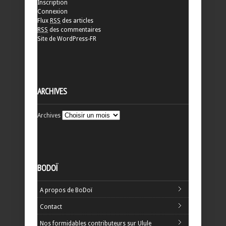
Inscription
Connexion
Flux
RSS
des articles
RSS
des commentaires
Site de WordPress-FR
ARCHIVES
Archives
BODOÏ
A propos de BoDoï
Contact
Nos formidables contributeurs sur Ulule