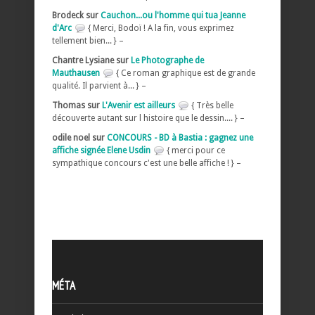
Brodeck sur
Cauchon...ou l'homme qui tua Jeanne
d'Arc
{ Merci, Bodoï ! A la fin, vous exprimez
tellement bien... } –
Chantre Lysiane sur
Le Photographe de
Mauthausen
{ Ce roman graphique est de grande
qualité. Il parvient à... } –
Thomas sur
L'Avenir est ailleurs
{ Très belle
découverte autant sur l histoire que le dessin.... } –
odile noel sur
CONCOURS - BD à Bastia : gagnez une
affiche signée Elene Usdin
{ merci pour ce
sympathique concours c'est une belle affiche ! } –
MÉTA