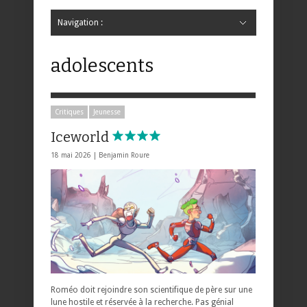
Navigation :
Hide Navigation
Accueil
Critiques
Bande dessinée
Comics
Jeunesse
Mangas
News
Bande dessinée
Comics
Manga
Jeunesse
Magazine
Bande dessinée
Comics
Jeunesse
Mangas
adolescents
Critiques
Jeunesse
Iceworld
18 mai 2026 |
Benjamin Roure
Roméo doit rejoindre son scientifique de père sur une
lune hostile et réservée à la recherche. Pas génial