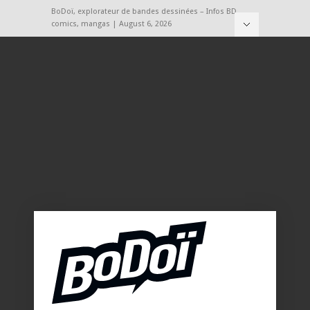
BoDoï, explorateur de bandes dessinées – Infos BD,
comics, mangas | August 6, 2026