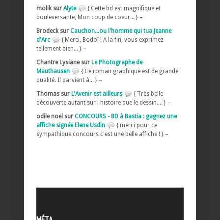
molik sur
Alyte
{ Cette bd est magnifique et
bouleversante, Mon coup de coeur... } –
Brodeck sur
Cauchon...ou l'homme qui tua Jeanne
d'Arc
{ Merci, Bodoï ! A la fin, vous exprimez
tellement bien... } –
Chantre Lysiane sur
Le Photographe de
Mauthausen
{ Ce roman graphique est de grande
qualité. Il parvient à... } –
Thomas sur
L'Avenir est ailleurs
{ Très belle
découverte autant sur l histoire que le dessin.... } –
odile noel sur
CONCOURS - BD à Bastia : gagnez une
affiche signée Elene Usdin
{ merci pour ce
sympathique concours c'est une belle affiche ! } –
MÉTA