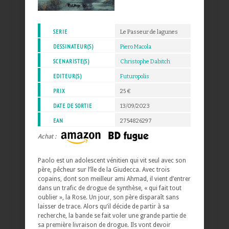
SERIE
Le Passeur de lagunes
DESSINATEUR(S)
Piero Macola
SCENARISTE(S)
Christophe Dabitch
EDITEUR(S)
Futuropolis
PRIX
25 €
DATE DE SORTIE
13/09/2023
EAN
2754826297
Achat :
Paolo est un adolescent vénitien qui vit seul avec son
père, pêcheur sur l’île de la Giudecca. Avec trois
copains, dont son meilleur ami Ahmad, il vient d’entrer
dans un trafic de drogue de synthèse, « qui fait tout
oublier », la Rose. Un jour, son père disparaît sans
laisser de trace. Alors qu’il décide de partir à sa
recherche, la bande se fait voler une grande partie de
sa première livraison de drogue. Ils vont devoir