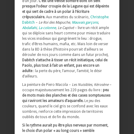
d’un jour.
C’est une Venise sombre dont on sent
presque l’odeur croupie de la Lagune qui est dépeinte
et qui sert de cadre à un polar à l’écriture
crépusculaire.
Aux manettes du scénario,
Christophe
Dabitch
–
Le Roi des Mapuche,
Mauvais garçons
,
Abdallahi
,
La colonne
, Le Captivé
– livre un récit ample
qui se déploie sans heurt comme pour mieux traduire
les vices insidieux qui gangrènent le lieu : drogue,
trafic d’êtres humains, mafia, etc. Mais loin de verser
dans la BD à thèse (l’histoire pourrait d’ailleurs se
dérouler de nos jours comme dans un futur proche),
Dabitch s’attache à tisser un récit initiatique, celui de
Paolo, plus tout à fait un enfant, pas encore un
adulte
: la perte du père, l’amour, l’amitié, le désir
d’ailleurs.
La peinture de Piero Macola –
Les Nuisibles, Kérosène
–
occupe majestueusement les 220 pages du livre :
peu
de mots mais des planches et des cases somptueuses
qui raviront les amateurs d’aquarelle.
Le jeu des
couleurs, quand le ciel gris se confond avec les eaux
sombres, renforce cette impression de territoires
oubliés de tous et de fin du monde.
Si le rythme aurait pu être plus nerveux par moment,
le choix d’un polar « au long cours » semble