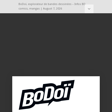
BoDoï, explorateur de bandes dessinées – Infos BD,
comics, mangas | August 7, 2026