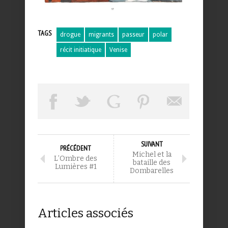
TAGS
drogue
migrants
passeur
polar
récit initiatique
Venise
SUIVANT
PRÉCÉDENT
Michel et la
L’Ombre des
bataille des
Lumières #1
Dombarelles
Articles associés